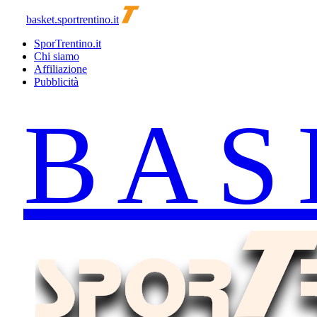
basket.sportrentino.it
SporTrentino.it
Chi siamo
Affiliazione
Pubblicità