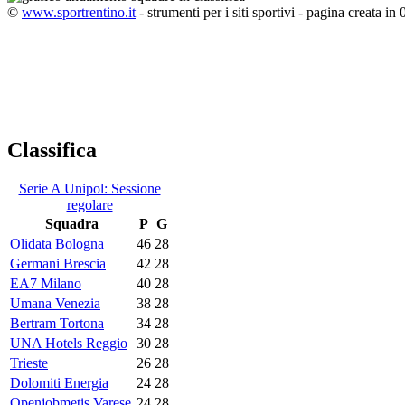
©
www.sportrentino.it
- strumenti per i siti sportivi - pagina creata in 
Classifica
Serie A Unipol: Sessione
regolare
Squadra
P
G
Olidata Bologna
46
28
Germani Brescia
42
28
EA7 Milano
40
28
Umana Venezia
38
28
Bertram Tortona
34
28
UNA Hotels Reggio
30
28
Trieste
26
28
Dolomiti Energia
24
28
Openjobmetis Varese
24
28