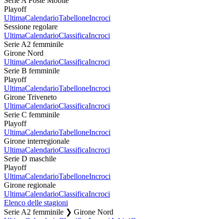
Serie A Poste Mobile
Playoff
Ultima
Calendario
Tabellone
Incroci
Sessione regolare
Ultima
Calendario
Classifica
Incroci
Serie A2 femminile
Girone Nord
Ultima
Calendario
Classifica
Incroci
Serie B femminile
Playoff
Ultima
Calendario
Tabellone
Incroci
Girone Triveneto
Ultima
Calendario
Classifica
Incroci
Serie C femminile
Playoff
Ultima
Calendario
Tabellone
Incroci
Girone interregionale
Ultima
Calendario
Classifica
Incroci
Serie D maschile
Playoff
Ultima
Calendario
Tabellone
Incroci
Girone regionale
Ultima
Calendario
Classifica
Incroci
Elenco delle stagioni
Serie A2 femminile ❯ Girone Nord