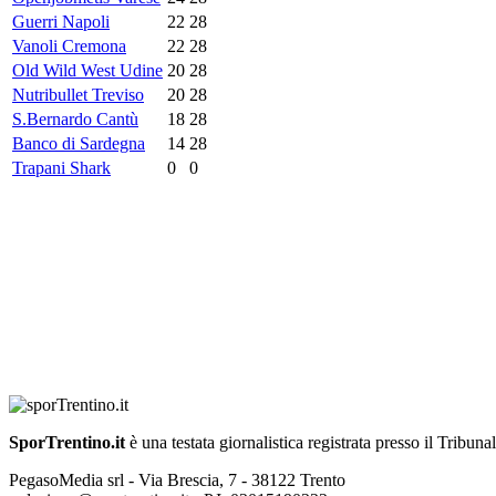
Guerri Napoli
22
28
Vanoli Cremona
22
28
Old Wild West Udine
20
28
Nutribullet Treviso
20
28
S.Bernardo Cantù
18
28
Banco di Sardegna
14
28
Trapani Shark
0
0
SporTrentino.it
è una testata giornalistica registrata presso il Tribuna
PegasoMedia srl - Via Brescia, 7 - 38122 Trento