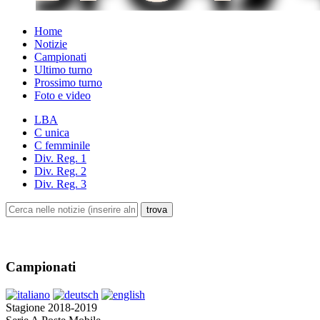
Home
Notizie
Campionati
Ultimo turno
Prossimo turno
Foto e video
LBA
C unica
C femminile
Div. Reg. 1
Div. Reg. 2
Div. Reg. 3
Campionati
Stagione 2018-2019