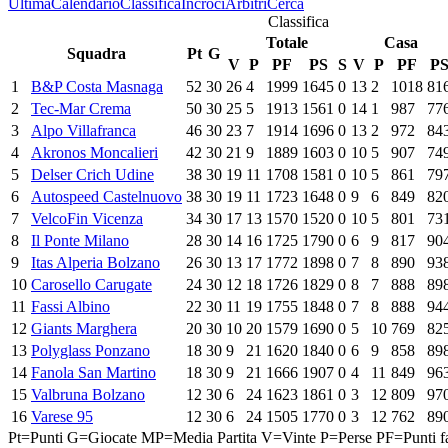
Ultima
Calendario
Classifica
Incroci
Arbitri
Cerca
Classifica
Totale
Casa
Squadra
Pt
G
V
P
PF
PS
S
V
P
PF
P
1
B&P Costa Masnaga
52
30
26
4
1999
1645
0
13
2
1018
81
2
Tec-Mar Crema
50
30
25
5
1913
1561
0
14
1
987
77
3
Alpo Villafranca
46
30
23
7
1914
1696
0
13
2
972
84
4
Akronos Moncalieri
42
30
21
9
1889
1603
0
10
5
907
74
5
Delser Crich Udine
38
30
19
11
1708
1581
0
10
5
861
79
6
Autospeed Castelnuovo
38
30
19
11
1723
1648
0
9
6
849
82
7
VelcoFin Vicenza
34
30
17
13
1570
1520
0
10
5
801
73
8
Il Ponte Milano
28
30
14
16
1725
1790
0
6
9
817
90
9
Itas Alperia Bolzano
26
30
13
17
1772
1898
0
7
8
890
93
10
Carosello Carugate
24
30
12
18
1726
1829
0
8
7
888
89
11
Fassi Albino
22
30
11
19
1755
1848
0
7
8
888
94
12
Giants Marghera
20
30
10
20
1579
1690
0
5
10
769
82
13
Polyglass Ponzano
18
30
9
21
1620
1840
0
6
9
858
89
14
Fanola San Martino
18
30
9
21
1666
1907
0
4
11
849
96
15
Valbruna Bolzano
12
30
6
24
1623
1861
0
3
12
809
97
16
Varese 95
12
30
6
24
1505
1770
0
3
12
762
89
Pt=Punti
G=Giocate
MP=Media Partita
V=Vinte
P=Perse
PF=Punti fa