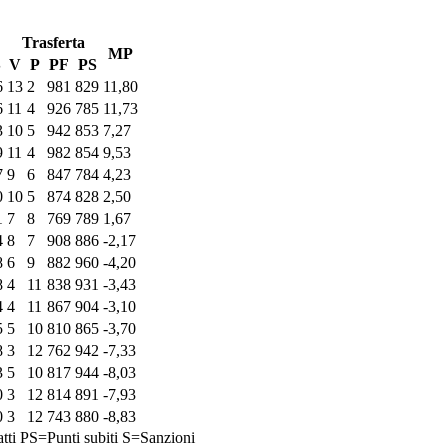
Trasferta
MP
S
V
P
PF
PS
6
13
2
981
829
11,80
6
11
4
926
785
11,73
3
10
5
942
853
7,27
9
11
4
982
854
9,53
7
9
6
847
784
4,23
0
10
5
874
828
2,50
1
7
8
769
789
1,67
4
8
7
908
886
-2,17
8
6
9
882
960
-4,20
8
4
11
838
931
-3,43
4
4
11
867
904
-3,10
5
5
10
810
865
-3,70
8
3
12
762
942
-7,33
3
5
10
817
944
-8,03
0
3
12
814
891
-7,93
0
3
12
743
880
-8,83
tti
PS=Punti subiti
S=Sanzioni