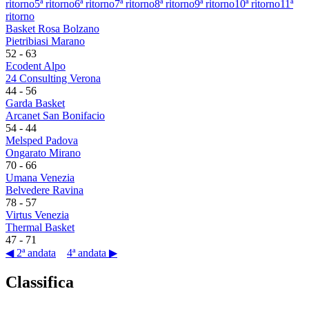
ritorno
5ª ritorno
6ª ritorno
7ª ritorno
8ª ritorno
9ª ritorno
10ª ritorno
11ª
ritorno
Basket Rosa Bolzano
Pietribiasi Marano
52
-
63
Ecodent Alpo
24 Consulting Verona
44
-
56
Garda Basket
Arcanet San Bonifacio
54
-
44
Melsped Padova
Ongarato Mirano
70
-
66
Umana Venezia
Belvedere Ravina
78
-
57
Virtus Venezia
Thermal Basket
47
-
71
◀ 2ª andata
4ª andata ▶
Classifica