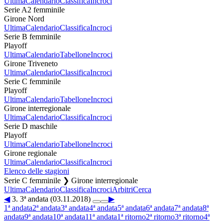
Ultima
Calendario
Classifica
Incroci
Serie A2 femminile
Girone Nord
Ultima
Calendario
Classifica
Incroci
Serie B femminile
Playoff
Ultima
Calendario
Tabellone
Incroci
Girone Triveneto
Ultima
Calendario
Classifica
Incroci
Serie C femminile
Playoff
Ultima
Calendario
Tabellone
Incroci
Girone interregionale
Ultima
Calendario
Classifica
Incroci
Serie D maschile
Playoff
Ultima
Calendario
Tabellone
Incroci
Girone regionale
Ultima
Calendario
Classifica
Incroci
Elenco delle stagioni
Serie C femminile ❯ Girone interregionale
Ultima
Calendario
Classifica
Incroci
Arbitri
Cerca
◀
3. 3ª andata (03.11.2018)
▶
1ª andata
2ª andata
3ª andata
4ª andata
5ª andata
6ª andata
7ª andata
8ª
andata
9ª andata
10ª andata
11ª andata
1ª ritorno
2ª ritorno
3ª ritorno
4ª