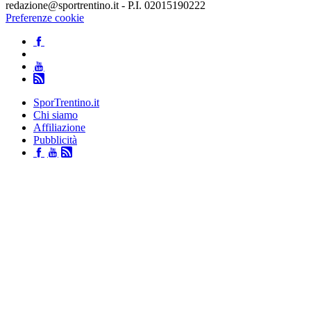
redazione@sportrentino.it - P.I. 02015190222
Preferenze cookie
SporTrentino.it
Chi siamo
Affiliazione
Pubblicità