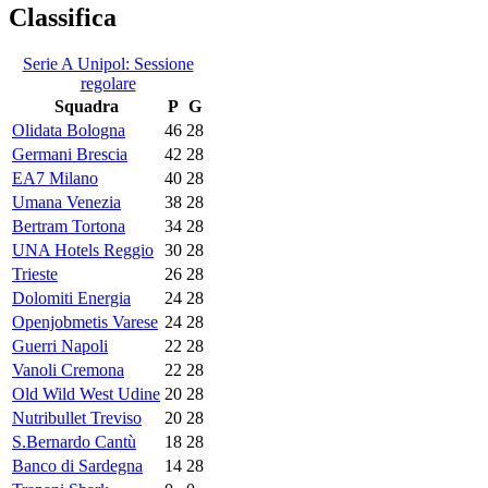
Classifica
Serie A Unipol: Sessione
regolare
Squadra
P
G
Olidata Bologna
46
28
Germani Brescia
42
28
EA7 Milano
40
28
Umana Venezia
38
28
Bertram Tortona
34
28
UNA Hotels Reggio
30
28
Trieste
26
28
Dolomiti Energia
24
28
Openjobmetis Varese
24
28
Guerri Napoli
22
28
Vanoli Cremona
22
28
Old Wild West Udine
20
28
Nutribullet Treviso
20
28
S.Bernardo Cantù
18
28
Banco di Sardegna
14
28