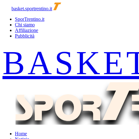
basket.sportrentino.it
SporTrentino.it
Chi siamo
Affiliazione
Pubblicità
Home