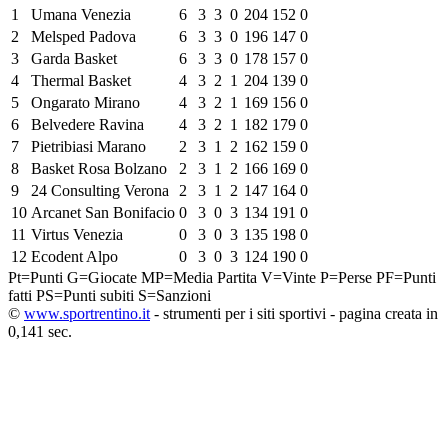
1
Umana Venezia
6
3
3
0
204
152
0
2
Melsped Padova
6
3
3
0
196
147
0
3
Garda Basket
6
3
3
0
178
157
0
4
Thermal Basket
4
3
2
1
204
139
0
5
Ongarato Mirano
4
3
2
1
169
156
0
6
Belvedere Ravina
4
3
2
1
182
179
0
7
Pietribiasi Marano
2
3
1
2
162
159
0
8
Basket Rosa Bolzano
2
3
1
2
166
169
0
9
24 Consulting Verona
2
3
1
2
147
164
0
10
Arcanet San Bonifacio
0
3
0
3
134
191
0
11
Virtus Venezia
0
3
0
3
135
198
0
12
Ecodent Alpo
0
3
0
3
124
190
0
Pt=Punti
G=Giocate
MP=Media Partita
V=Vinte
P=Perse
PF=Punti
fatti
PS=Punti subiti
S=Sanzioni
©
www.sportrentino.it
- strumenti per i siti sportivi - pagina creata in
0,141 sec.