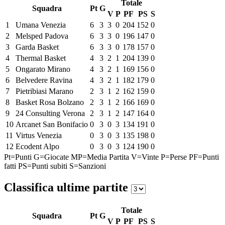
Totale
Squadra
Pt
G
V
P
PF
PS
S
1
Umana Venezia
6
3
3
0
204
152
0
2
Melsped Padova
6
3
3
0
196
147
0
3
Garda Basket
6
3
3
0
178
157
0
4
Thermal Basket
4
3
2
1
204
139
0
5
Ongarato Mirano
4
3
2
1
169
156
0
6
Belvedere Ravina
4
3
2
1
182
179
0
7
Pietribiasi Marano
2
3
1
2
162
159
0
8
Basket Rosa Bolzano
2
3
1
2
166
169
0
9
24 Consulting Verona
2
3
1
2
147
164
0
10
Arcanet San Bonifacio
0
3
0
3
134
191
0
11
Virtus Venezia
0
3
0
3
135
198
0
12
Ecodent Alpo
0
3
0
3
124
190
0
Pt=Punti
G=Giocate
MP=Media Partita
V=Vinte
P=Perse
PF=Punti
fatti
PS=Punti subiti
S=Sanzioni
Classifica ultime partite
Totale
Squadra
Pt
G
V
P
PF
PS
S