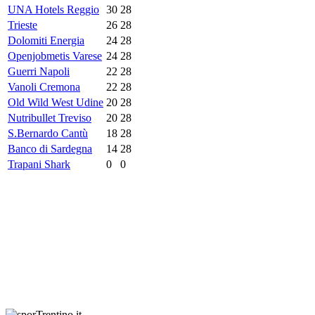
UNA Hotels Reggio
30
28
Trieste
26
28
Dolomiti Energia
24
28
Openjobmetis Varese
24
28
Guerri Napoli
22
28
Vanoli Cremona
22
28
Old Wild West Udine
20
28
Nutribullet Treviso
20
28
S.Bernardo Cantù
18
28
Banco di Sardegna
14
28
Trapani Shark
0
0