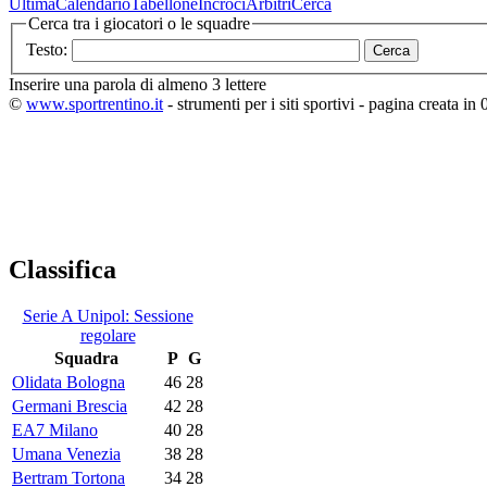
Ultima
Calendario
Tabellone
Incroci
Arbitri
Cerca
Cerca tra i giocatori o le squadre
Testo:
Inserire una parola di almeno 3 lettere
©
www.sportrentino.it
- strumenti per i siti sportivi - pagina creata in 
Classifica
Serie A Unipol: Sessione
regolare
Squadra
P
G
Olidata Bologna
46
28
Germani Brescia
42
28
EA7 Milano
40
28
Umana Venezia
38
28
Bertram Tortona
34
28