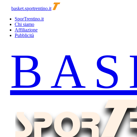
basket.sportrentino.it
SporTrentino.it
Chi siamo
Affiliazione
Pubblicità