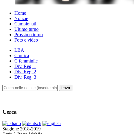
Home
Notizie
Campionati
Ultimo turno
Prossimo turno
Foto e video
LBA
C unica
C femminile
Div. Reg. 1
Div. Reg. 2
Div. Reg. 3
Cerca
Stagione 2018-2019