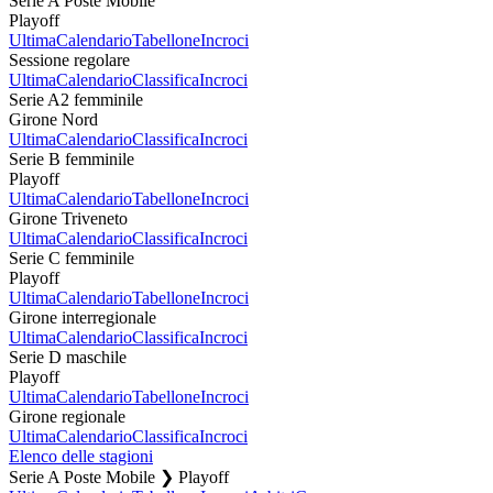
Serie A Poste Mobile
Playoff
Ultima
Calendario
Tabellone
Incroci
Sessione regolare
Ultima
Calendario
Classifica
Incroci
Serie A2 femminile
Girone Nord
Ultima
Calendario
Classifica
Incroci
Serie B femminile
Playoff
Ultima
Calendario
Tabellone
Incroci
Girone Triveneto
Ultima
Calendario
Classifica
Incroci
Serie C femminile
Playoff
Ultima
Calendario
Tabellone
Incroci
Girone interregionale
Ultima
Calendario
Classifica
Incroci
Serie D maschile
Playoff
Ultima
Calendario
Tabellone
Incroci
Girone regionale
Ultima
Calendario
Classifica
Incroci
Elenco delle stagioni
Serie A Poste Mobile ❯ Playoff