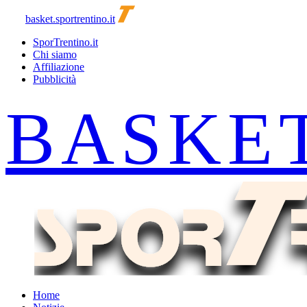
basket.sportrentino.it
SporTrentino.it
Chi siamo
Affiliazione
Pubblicità
Home