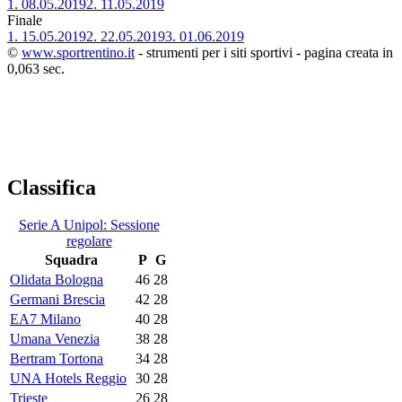
1.
08.05.2019
2.
11.05.2019
Finale
1.
15.05.2019
2.
22.05.2019
3.
01.06.2019
©
www.sportrentino.it
- strumenti per i siti sportivi - pagina creata in
0,063 sec.
Classifica
Serie A Unipol: Sessione
regolare
Squadra
P
G
Olidata Bologna
46
28
Germani Brescia
42
28
EA7 Milano
40
28
Umana Venezia
38
28
Bertram Tortona
34
28
UNA Hotels Reggio
30
28
Trieste
26
28