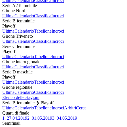
Ultima
Calendario
Classifica
Incroci
Serie A2 femminile
Girone Nord
Ultima
Calendario
Classifica
Incroci
Serie B femminile
Playoff
Ultima
Calendario
Tabellone
Incroci
Girone Triveneto
Ultima
Calendario
Classifica
Incroci
Serie C femminile
Playoff
Ultima
Calendario
Tabellone
Incroci
Girone interregionale
Ultima
Calendario
Classifica
Incroci
Serie D maschile
Playoff
Ultima
Calendario
Tabellone
Incroci
Girone regionale
Ultima
Calendario
Classifica
Incroci
Elenco delle stagioni
Serie B femminile ❯ Playoff
Ultima
Calendario
Tabellone
Incroci
Arbitri
Cerca
Quarti di finale
1.
27.04.2019
2.
01.05.2019
3.
04.05.2019
Semifinali