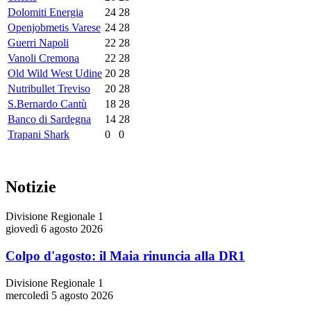
Dolomiti Energia
24
28
Openjobmetis Varese
24
28
Guerri Napoli
22
28
Vanoli Cremona
22
28
Old Wild West Udine
20
28
Nutribullet Treviso
20
28
S.Bernardo Cantù
18
28
Banco di Sardegna
14
28
Trapani Shark
0
0
Notizie
Divisione Regionale 1
giovedì 6 agosto 2026
Colpo d'agosto: il Maia rinuncia alla DR1
Divisione Regionale 1
mercoledì 5 agosto 2026