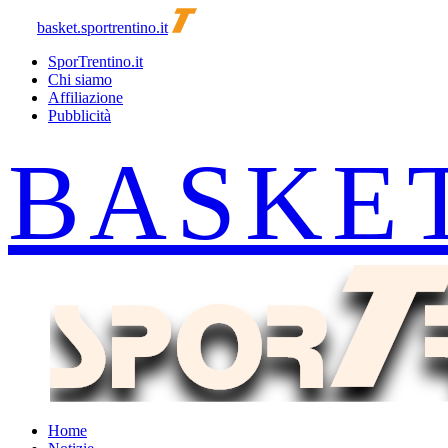
basket.sportrentino.it
SporTrentino.it
Chi siamo
Affiliazione
Pubblicità
Home