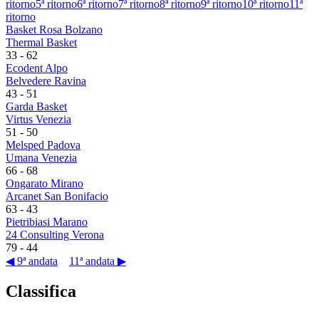
ritorno
5ª ritorno
6ª ritorno
7ª ritorno
8ª ritorno
9ª ritorno
10ª ritorno
11ª
ritorno
Basket Rosa Bolzano
Thermal Basket
33
-
62
Ecodent Alpo
Belvedere Ravina
43
-
51
Garda Basket
Virtus Venezia
51
-
50
Melsped Padova
Umana Venezia
66
-
68
Ongarato Mirano
Arcanet San Bonifacio
63
-
43
Pietribiasi Marano
24 Consulting Verona
79
-
44
◀ 9ª andata
11ª andata ▶
Classifica