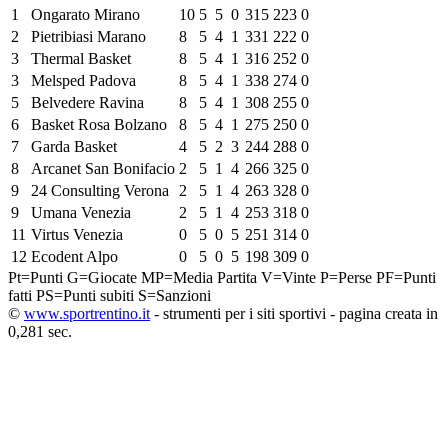
1
Ongarato Mirano
10
5
5
0
315
223
0
2
Pietribiasi Marano
8
5
4
1
331
222
0
3
Thermal Basket
8
5
4
1
316
252
0
3
Melsped Padova
8
5
4
1
338
274
0
5
Belvedere Ravina
8
5
4
1
308
255
0
6
Basket Rosa Bolzano
8
5
4
1
275
250
0
7
Garda Basket
4
5
2
3
244
288
0
8
Arcanet San Bonifacio
2
5
1
4
266
325
0
9
24 Consulting Verona
2
5
1
4
263
328
0
9
Umana Venezia
2
5
1
4
253
318
0
11
Virtus Venezia
0
5
0
5
251
314
0
12
Ecodent Alpo
0
5
0
5
198
309
0
Pt=Punti
G=Giocate
MP=Media Partita
V=Vinte
P=Perse
PF=Punti
fatti
PS=Punti subiti
S=Sanzioni
©
www.sportrentino.it
- strumenti per i siti sportivi - pagina creata in
0,281 sec.