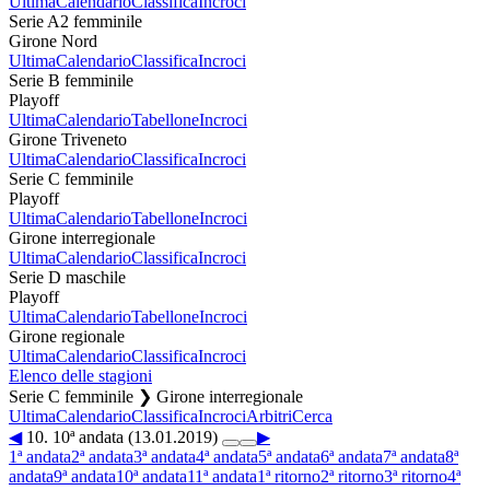
Ultima
Calendario
Classifica
Incroci
Serie A2 femminile
Girone Nord
Ultima
Calendario
Classifica
Incroci
Serie B femminile
Playoff
Ultima
Calendario
Tabellone
Incroci
Girone Triveneto
Ultima
Calendario
Classifica
Incroci
Serie C femminile
Playoff
Ultima
Calendario
Tabellone
Incroci
Girone interregionale
Ultima
Calendario
Classifica
Incroci
Serie D maschile
Playoff
Ultima
Calendario
Tabellone
Incroci
Girone regionale
Ultima
Calendario
Classifica
Incroci
Elenco delle stagioni
Serie C femminile ❯ Girone interregionale
Ultima
Calendario
Classifica
Incroci
Arbitri
Cerca
◀
10. 10ª andata (13.01.2019)
▶
1ª andata
2ª andata
3ª andata
4ª andata
5ª andata
6ª andata
7ª andata
8ª
andata
9ª andata
10ª andata
11ª andata
1ª ritorno
2ª ritorno
3ª ritorno
4ª