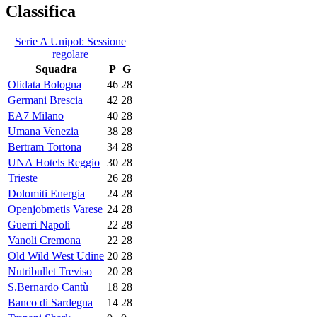
Classifica
Serie A Unipol: Sessione
regolare
Squadra
P
G
Olidata Bologna
46
28
Germani Brescia
42
28
EA7 Milano
40
28
Umana Venezia
38
28
Bertram Tortona
34
28
UNA Hotels Reggio
30
28
Trieste
26
28
Dolomiti Energia
24
28
Openjobmetis Varese
24
28
Guerri Napoli
22
28
Vanoli Cremona
22
28
Old Wild West Udine
20
28
Nutribullet Treviso
20
28
S.Bernardo Cantù
18
28
Banco di Sardegna
14
28