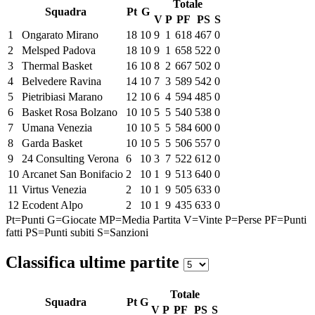
Totale
Squadra
Pt
G
V
P
PF
PS
S
1
Ongarato Mirano
18
10
9
1
618
467
0
2
Melsped Padova
18
10
9
1
658
522
0
3
Thermal Basket
16
10
8
2
667
502
0
4
Belvedere Ravina
14
10
7
3
589
542
0
5
Pietribiasi Marano
12
10
6
4
594
485
0
6
Basket Rosa Bolzano
10
10
5
5
540
538
0
7
Umana Venezia
10
10
5
5
584
600
0
8
Garda Basket
10
10
5
5
506
557
0
9
24 Consulting Verona
6
10
3
7
522
612
0
10
Arcanet San Bonifacio
2
10
1
9
513
640
0
11
Virtus Venezia
2
10
1
9
505
633
0
12
Ecodent Alpo
2
10
1
9
435
633
0
Pt=Punti
G=Giocate
MP=Media Partita
V=Vinte
P=Perse
PF=Punti
fatti
PS=Punti subiti
S=Sanzioni
Classifica ultime partite
Totale
Squadra
Pt
G
V
P
PF
PS
S