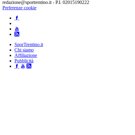
redazione@sportrentino.it - P.I. 02015190222
Preferenze cookie
SporTrentino.it
Chi siamo
Affiliazione
Pubblicità