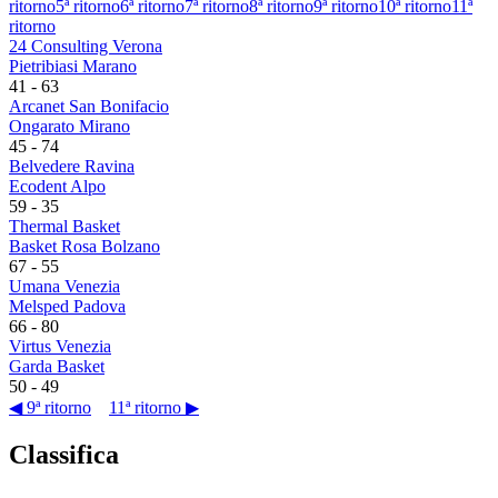
ritorno
5ª ritorno
6ª ritorno
7ª ritorno
8ª ritorno
9ª ritorno
10ª ritorno
11ª
ritorno
24 Consulting Verona
Pietribiasi Marano
41
-
63
Arcanet San Bonifacio
Ongarato Mirano
45
-
74
Belvedere Ravina
Ecodent Alpo
59
-
35
Thermal Basket
Basket Rosa Bolzano
67
-
55
Umana Venezia
Melsped Padova
66
-
80
Virtus Venezia
Garda Basket
50
-
49
◀ 9ª ritorno
11ª ritorno ▶
Classifica