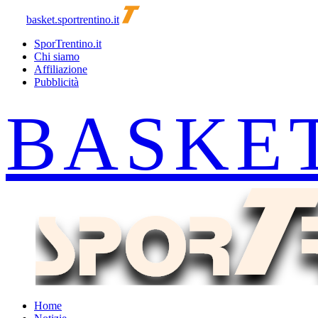
basket.sportrentino.it
SporTrentino.it
Chi siamo
Affiliazione
Pubblicità
Home