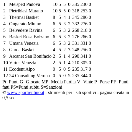
1
Melsped Padova
10
5
5
0
335
230
0
2
Pietribiasi Marano
10
5
5
0
318
253
0
3
Thermal Basket
8
5
4
1
345
286
0
4
Ongarato Mirano
6
5
3
2
332
276
0
5
Belvedere Ravina
6
5
3
2
268
218
0
6
Basket Rosa Bolzano
6
5
3
2
276
266
0
7
Umana Venezia
6
5
3
2
331
331
0
8
Garda Basket
4
5
2
3
248
256
0
9
Arcanet San Bonifacio
2
5
1
4
290
341
0
10
Virtus Venezia
2
5
1
4
210
305
0
11
Ecodent Alpo
0
5
0
5
235
317
0
12
24 Consulting Verona
0
5
0
5
235
344
0
Pt=Punti
G=Giocate
MP=Media Partita
V=Vinte
P=Perse
PF=Punti
fatti
PS=Punti subiti
S=Sanzioni
©
www.sportrentino.it
- strumenti per i siti sportivi - pagina creata in
0,5 sec.