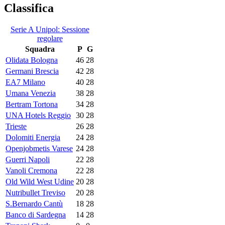
Classifica
Serie A Unipol: Sessione
regolare
Squadra
P
G
Olidata Bologna
46
28
Germani Brescia
42
28
EA7 Milano
40
28
Umana Venezia
38
28
Bertram Tortona
34
28
UNA Hotels Reggio
30
28
Trieste
26
28
Dolomiti Energia
24
28
Openjobmetis Varese
24
28
Guerri Napoli
22
28
Vanoli Cremona
22
28
Old Wild West Udine
20
28
Nutribullet Treviso
20
28
S.Bernardo Cantù
18
28
Banco di Sardegna
14
28