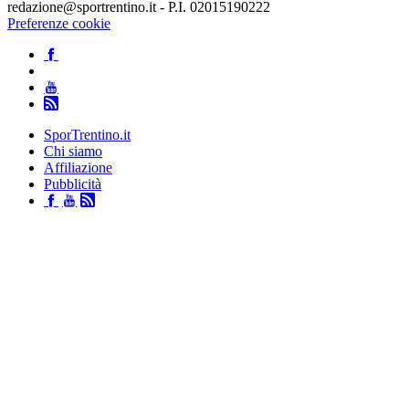
redazione@sportrentino.it - P.I. 02015190222
Preferenze cookie
SporTrentino.it
Chi siamo
Affiliazione
Pubblicità