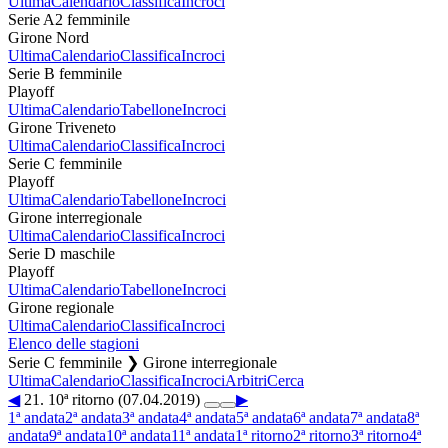
Ultima
Calendario
Classifica
Incroci
Serie A2 femminile
Girone Nord
Ultima
Calendario
Classifica
Incroci
Serie B femminile
Playoff
Ultima
Calendario
Tabellone
Incroci
Girone Triveneto
Ultima
Calendario
Classifica
Incroci
Serie C femminile
Playoff
Ultima
Calendario
Tabellone
Incroci
Girone interregionale
Ultima
Calendario
Classifica
Incroci
Serie D maschile
Playoff
Ultima
Calendario
Tabellone
Incroci
Girone regionale
Ultima
Calendario
Classifica
Incroci
Elenco delle stagioni
Serie C femminile ❯ Girone interregionale
Ultima
Calendario
Classifica
Incroci
Arbitri
Cerca
◀
21. 10ª ritorno (07.04.2019)
▶
1ª andata
2ª andata
3ª andata
4ª andata
5ª andata
6ª andata
7ª andata
8ª
andata
9ª andata
10ª andata
11ª andata
1ª ritorno
2ª ritorno
3ª ritorno
4ª