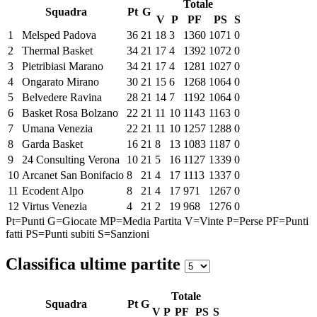
Totale
Squadra
Pt
G
V
P
PF
PS
S
1
Melsped Padova
36
21
18
3
1360
1071
0
2
Thermal Basket
34
21
17
4
1392
1072
0
3
Pietribiasi Marano
34
21
17
4
1281
1027
0
4
Ongarato Mirano
30
21
15
6
1268
1064
0
5
Belvedere Ravina
28
21
14
7
1192
1064
0
6
Basket Rosa Bolzano
22
21
11
10
1143
1163
0
7
Umana Venezia
22
21
11
10
1257
1288
0
8
Garda Basket
16
21
8
13
1083
1187
0
9
24 Consulting Verona
10
21
5
16
1127
1339
0
10
Arcanet San Bonifacio
8
21
4
17
1113
1337
0
11
Ecodent Alpo
8
21
4
17
971
1267
0
12
Virtus Venezia
4
21
2
19
968
1276
0
Pt=Punti
G=Giocate
MP=Media Partita
V=Vinte
P=Perse
PF=Punti
fatti
PS=Punti subiti
S=Sanzioni
Classifica ultime partite
Totale
Squadra
Pt
G
V
P
PF
PS
S