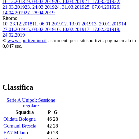
16.12.2018
19.
03.03.2019
20.
10.03.2019
21.
17.03.2019
22.
21.03.2019
23.
24.03.2019
24.
31.03.2019
25.
07.04.2019
26.
14.04.2019
27.
28.04.2019
Ritorno
10.
23.12.2018
11.
06.01.2019
12.
13.01.2019
13.
20.01.2019
14.
27.01.2019
15.
03.02.2019
16.
10.02.2019
17.
17.02.2019
18.
24.02.2019
©
www.sportrentino.it
- strumenti per i siti sportivi - pagina creata in
0,047 sec.
Classifica
Serie A Unipol: Sessione
regolare
Squadra
P
G
Olidata Bologna
46
28
Germani Brescia
42
28
EA7 Milano
40
28