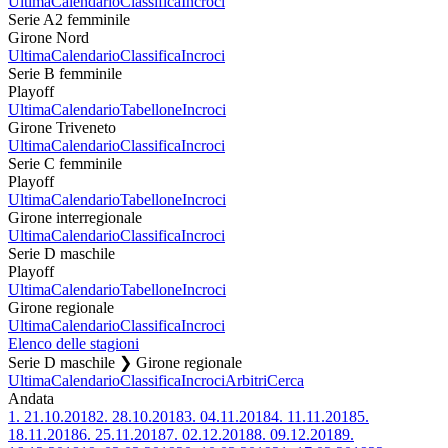
Ultima
Calendario
Classifica
Incroci
Serie A2 femminile
Girone Nord
Ultima
Calendario
Classifica
Incroci
Serie B femminile
Playoff
Ultima
Calendario
Tabellone
Incroci
Girone Triveneto
Ultima
Calendario
Classifica
Incroci
Serie C femminile
Playoff
Ultima
Calendario
Tabellone
Incroci
Girone interregionale
Ultima
Calendario
Classifica
Incroci
Serie D maschile
Playoff
Ultima
Calendario
Tabellone
Incroci
Girone regionale
Ultima
Calendario
Classifica
Incroci
Elenco delle stagioni
Serie D maschile ❯ Girone regionale
Ultima
Calendario
Classifica
Incroci
Arbitri
Cerca
Andata
1.
21.10.2018
2.
28.10.2018
3.
04.11.2018
4.
11.11.2018
5.
18.11.2018
6.
25.11.2018
7.
02.12.2018
8.
09.12.2018
9.