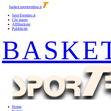
basket.sportrentino.it
SporTrentino.it
Chi siamo
Affiliazione
Pubblicità
Home