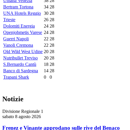
Umana Venezia
38
28
Bertram Tortona
34
28
UNA Hotels Reggio
30
28
Trieste
26
28
Dolomiti Energia
24
28
Openjobmetis Varese
24
28
Guerri Napoli
22
28
Vanoli Cremona
22
28
Old Wild West Udine
20
28
Nutribullet Treviso
20
28
S.Bernardo Cantù
18
28
Banco di Sardegna
14
28
Trapani Shark
0
0
Notizie
Divisione Regionale 1
sabato 8 agosto 2026
Frenez e Vinante approdano sulle rive del Benaco