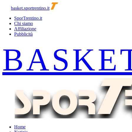
basket.sportrentino.it
SporTrentino.it
Chi siamo
Affiliazione
Pubblicità
Home