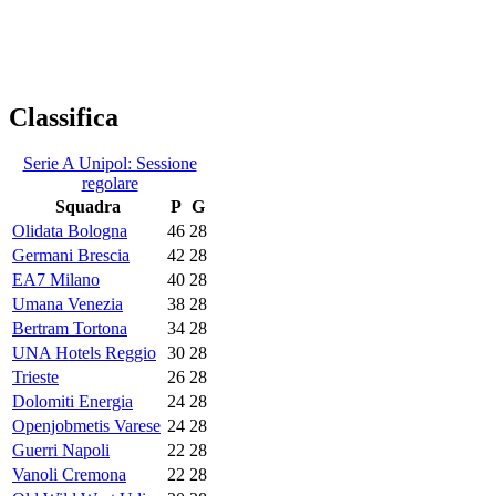
Classifica
Serie A Unipol: Sessione
regolare
Squadra
P
G
Olidata Bologna
46
28
Germani Brescia
42
28
EA7 Milano
40
28
Umana Venezia
38
28
Bertram Tortona
34
28
UNA Hotels Reggio
30
28
Trieste
26
28
Dolomiti Energia
24
28
Openjobmetis Varese
24
28
Guerri Napoli
22
28
Vanoli Cremona
22
28