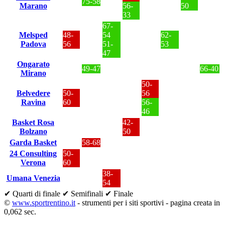
75-58
Marano
56-
50
33
67-
Melsped
48-
54
62-
Padova
56
51-
53
47
Ongarato
49-47
66-40
Mirano
50-
Belvedere
50-
56
Ravina
60
56-
46
Basket Rosa
42-
Bolzano
50
Garda Basket
58-68
24 Consulting
50-
Verona
60
38-
Umana Venezia
54
✔ Quarti di finale
✔ Semifinali
✔ Finale
©
www.sportrentino.it
- strumenti per i siti sportivi - pagina creata in
0,062 sec.