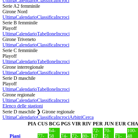
Ultima
Calendario
Classifica
Incroci
Serie A2 femminile
Girone Nord
Ultima
Calendario
Classifica
Incroci
Serie B femminile
Playoff
Ultima
Calendario
Tabellone
Incroci
Girone Triveneto
Ultima
Calendario
Classifica
Incroci
Serie C femminile
Playoff
Ultima
Calendario
Tabellone
Incroci
Girone interregionale
Ultima
Calendario
Classifica
Incroci
Serie D maschile
Playoff
Ultima
Calendario
Tabellone
Incroci
Girone regionale
Ultima
Calendario
Classifica
Incroci
Elenco delle stagioni
Serie D maschile ❯ Girone regionale
Ultima
Calendario
Classifica
Incroci
Arbitri
Cerca
PIA
CUS
BCG
PGS
VIR
RIV
PER
JUN
EUR
CH
64-
72-
70-
100-
Piani
77-
58
74-
72-
80-
37
51
71-
48