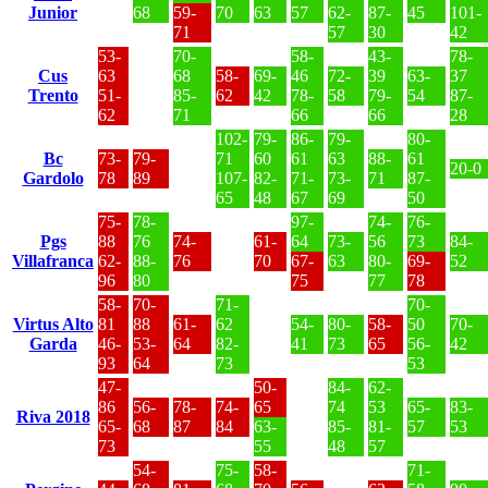
Junior
68
59-
70
63
57
62-
87-
45
101-
71
57
30
42
53-
70-
58-
43-
78-
Cus
63
68
58-
69-
46
72-
39
63-
37
Trento
51-
85-
62
42
78-
58
79-
54
87-
62
71
66
66
28
102-
79-
86-
79-
80-
Bc
73-
79-
71
60
61
63
88-
61
20-0
Gardolo
78
89
107-
82-
71-
73-
71
87-
65
48
67
69
50
75-
78-
97-
74-
76-
Pgs
88
76
74-
61-
64
73-
56
73
84-
Villafranca
62-
88-
76
70
67-
63
80-
69-
52
96
80
75
77
78
58-
70-
71-
70-
Virtus Alto
81
88
61-
62
54-
80-
58-
50
70-
Garda
46-
53-
64
82-
41
73
65
56-
42
93
64
73
53
47-
50-
84-
62-
86
56-
78-
74-
65
74
53
65-
83-
Riva 2018
65-
68
87
84
63-
85-
81-
57
53
73
55
48
57
54-
75-
58-
71-