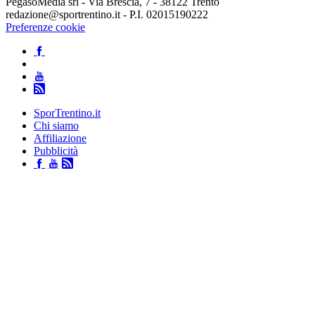
PegasoMedia srl - Via Brescia, 7 - 38122 Trento
redazione@sportrentino.it - P.I. 02015190222
Preferenze cookie
SporTrentino.it
Chi siamo
Affiliazione
Pubblicità