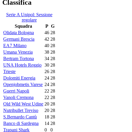
Classifica
Serie A Unipol: Sessione
regolare
Squadra
P
G
Olidata Bologna
46
28
Germani Brescia
42
28
EA7 Milano
40
28
Umana Venezia
38
28
Bertram Tortona
34
28
UNA Hotels Reggio
30
28
Trieste
26
28
Dolomiti Energia
24
28
Openjobmetis Varese
24
28
Guerri Napoli
22
28
Vanoli Cremona
22
28
Old Wild West Udine
20
28
Nutribullet Treviso
20
28
S.Bernardo Cantù
18
28
Banco di Sardegna
14
28
Trapani Shark
0
0