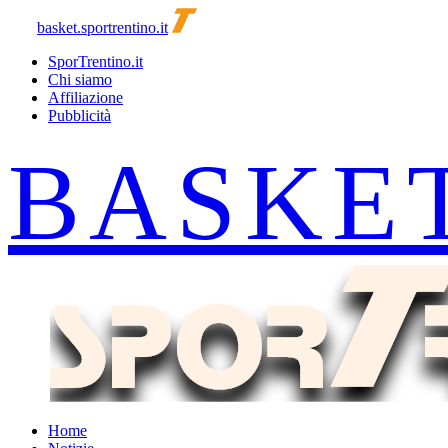
basket.sportrentino.it
SporTrentino.it
Chi siamo
Affiliazione
Pubblicità
Home