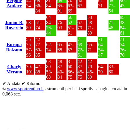
Pergine
44-
68
81-
68
70
56-
62-
58
90-
Audace
74
66-
84
65-
63-
67
71
77-
45
84
91
69
54
64-
56-
53-
85-
Junior B.
68-
51-
84
76-
52
67-
58
71-
38
Rovereto
89
74
76-
93
51-
79
71-
46
84-
44
61
80
61
55-
42-
71-
71-
71-
Europa
75
77
62-
65-
47-
69
65-
64
54
Bolzano
57-
60-
74
68
57
72-
71
54-
76-
96
85
61
47
70
63-
48-
31-
42-
42-
Charly
39-
47-
89
87
60
87
79
64-
33-
Merano
101
88
53-
40-
66-
45-
45-
70
60
68
84
75
75
80
✔ Andata
✔ Ritorno
©
www.sportrentino.it
- strumenti per i siti sportivi - pagina creata in
0,063 sec.