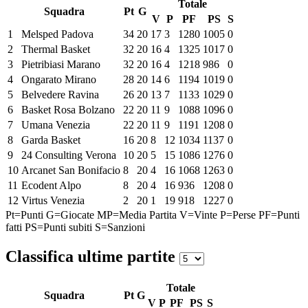
Totale
Squadra
Pt
G
V
P
PF
PS
S
1
Melsped Padova
34
20
17
3
1280
1005
0
2
Thermal Basket
32
20
16
4
1325
1017
0
3
Pietribiasi Marano
32
20
16
4
1218
986
0
4
Ongarato Mirano
28
20
14
6
1194
1019
0
5
Belvedere Ravina
26
20
13
7
1133
1029
0
6
Basket Rosa Bolzano
22
20
11
9
1088
1096
0
7
Umana Venezia
22
20
11
9
1191
1208
0
8
Garda Basket
16
20
8
12
1034
1137
0
9
24 Consulting Verona
10
20
5
15
1086
1276
0
10
Arcanet San Bonifacio
8
20
4
16
1068
1263
0
11
Ecodent Alpo
8
20
4
16
936
1208
0
12
Virtus Venezia
2
20
1
19
918
1227
0
Pt=Punti
G=Giocate
MP=Media Partita
V=Vinte
P=Perse
PF=Punti
fatti
PS=Punti subiti
S=Sanzioni
Classifica ultime partite
Totale
Squadra
Pt
G
V
P
PF
PS
S