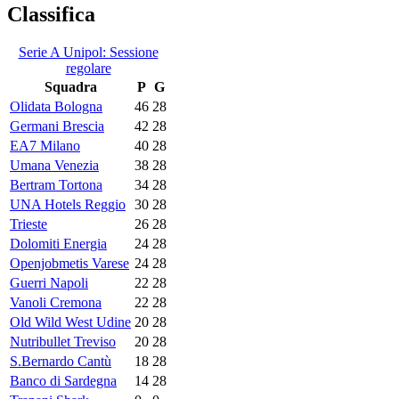
Classifica
Serie A Unipol: Sessione
regolare
Squadra
P
G
Olidata Bologna
46
28
Germani Brescia
42
28
EA7 Milano
40
28
Umana Venezia
38
28
Bertram Tortona
34
28
UNA Hotels Reggio
30
28
Trieste
26
28
Dolomiti Energia
24
28
Openjobmetis Varese
24
28
Guerri Napoli
22
28
Vanoli Cremona
22
28
Old Wild West Udine
20
28
Nutribullet Treviso
20
28
S.Bernardo Cantù
18
28
Banco di Sardegna
14
28