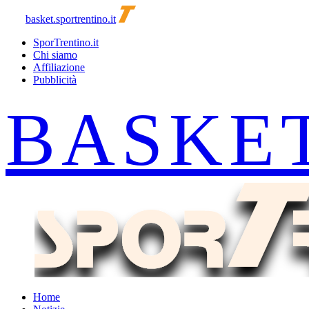
basket.sportrentino.it
SporTrentino.it
Chi siamo
Affiliazione
Pubblicità
Home