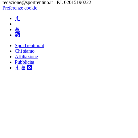
redazione@sportrentino.it - P.I. 02015190222
Preferenze cookie
SporTrentino.it
Chi siamo
Affiliazione
Pubblicità