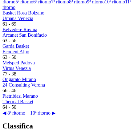
ritorno
5ª ritorno
6ª ritorno
7ª ritorno
8ª ritorno
9ª ritorno
10ª ritorno
11ª
ritorno
Basket Rosa Bolzano
Umana Venezia
61
-
69
Belvedere Ravina
Arcanet San Bonifacio
63
-
56
Garda Basket
Ecodent Alpo
63
-
50
Melsped Padova
Virtus Venezia
77
-
38
Ongarato Mirano
24 Consulting Verona
66
-
46
Pietribiasi Marano
Thermal Basket
64
-
50
◀ 8ª ritorno
10ª ritorno ▶
Classifica