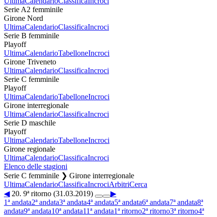
Ultima
Calendario
Classifica
Incroci
Serie A2 femminile
Girone Nord
Ultima
Calendario
Classifica
Incroci
Serie B femminile
Playoff
Ultima
Calendario
Tabellone
Incroci
Girone Triveneto
Ultima
Calendario
Classifica
Incroci
Serie C femminile
Playoff
Ultima
Calendario
Tabellone
Incroci
Girone interregionale
Ultima
Calendario
Classifica
Incroci
Serie D maschile
Playoff
Ultima
Calendario
Tabellone
Incroci
Girone regionale
Ultima
Calendario
Classifica
Incroci
Elenco delle stagioni
Serie C femminile ❯ Girone interregionale
Ultima
Calendario
Classifica
Incroci
Arbitri
Cerca
◀
20. 9ª ritorno (31.03.2019)
▶
1ª andata
2ª andata
3ª andata
4ª andata
5ª andata
6ª andata
7ª andata
8ª
andata
9ª andata
10ª andata
11ª andata
1ª ritorno
2ª ritorno
3ª ritorno
4ª