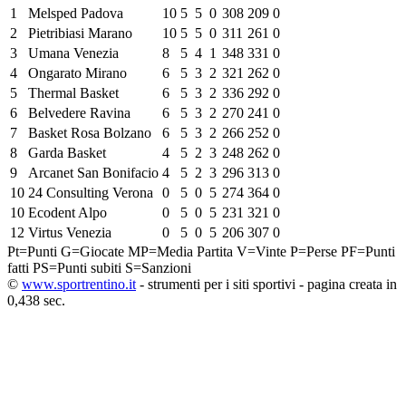
1
Melsped Padova
10
5
5
0
308
209
0
2
Pietribiasi Marano
10
5
5
0
311
261
0
3
Umana Venezia
8
5
4
1
348
331
0
4
Ongarato Mirano
6
5
3
2
321
262
0
5
Thermal Basket
6
5
3
2
336
292
0
6
Belvedere Ravina
6
5
3
2
270
241
0
7
Basket Rosa Bolzano
6
5
3
2
266
252
0
8
Garda Basket
4
5
2
3
248
262
0
9
Arcanet San Bonifacio
4
5
2
3
296
313
0
10
24 Consulting Verona
0
5
0
5
274
364
0
10
Ecodent Alpo
0
5
0
5
231
321
0
12
Virtus Venezia
0
5
0
5
206
307
0
Pt=Punti
G=Giocate
MP=Media Partita
V=Vinte
P=Perse
PF=Punti
fatti
PS=Punti subiti
S=Sanzioni
©
www.sportrentino.it
- strumenti per i siti sportivi - pagina creata in
0,438 sec.