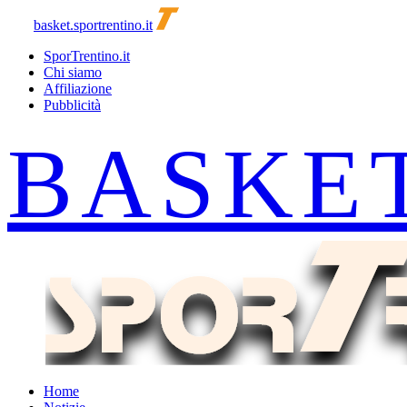
basket.sportrentino.it
SporTrentino.it
Chi siamo
Affiliazione
Pubblicità
Home