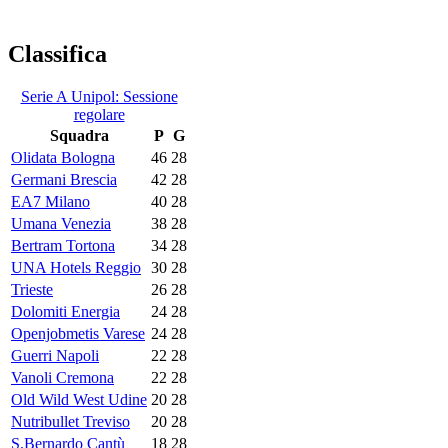
Classifica
Serie A Unipol: Sessione
regolare
Squadra
P
G
Olidata Bologna
46
28
Germani Brescia
42
28
EA7 Milano
40
28
Umana Venezia
38
28
Bertram Tortona
34
28
UNA Hotels Reggio
30
28
Trieste
26
28
Dolomiti Energia
24
28
Openjobmetis Varese
24
28
Guerri Napoli
22
28
Vanoli Cremona
22
28
Old Wild West Udine
20
28
Nutribullet Treviso
20
28
S.Bernardo Cantù
18
28