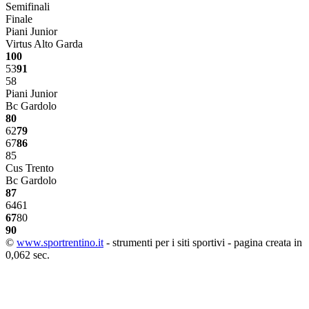
Semifinali
Finale
Piani Junior
Virtus Alto Garda
100
53
91
58
Piani Junior
Bc Gardolo
80
62
79
67
86
85
Cus Trento
Bc Gardolo
87
64
61
67
80
90
©
www.sportrentino.it
- strumenti per i siti sportivi - pagina creata in
0,062 sec.