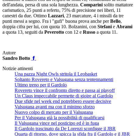
dell'andata, persa di una sola lunghezza.
Comparini
solito mattatore
carismatico, 25 punti a referto, 75% di precisione nei liberi, 11
canestri da due. Ottimo
Lazzari
, 23 marcature, 4 i missili da tre
punti messi a segno. Fra i "gufi" buona prova anche per
Bello
,
doppia cifra per lui, con quota 10. Bolzanini, con
Stefani
e
Abrami
a quota 13, seguiti da
Peverotto
con 12 e
Russo
a quota 11.
Autore
Sandro Botto
Notizie attinenti
Una pazza Night Owls stritola il Leobasket
Soltanto Rovereto e Valsugana senza tentennamenti
Ultimo treno per il Gardolo
Rovereto vince il confronto diretto e passa ai playoff
Un Claus impeccabile permette di gioire al Gardolo
Due sfide nel week end potrebbero essere decisive
Valsugana avanti ma con il minimo sforzo
Nuovo colpo di mercato per il Valsugana
Per il Valsugana già la possibilità di qualificarsi
Il Valsugana vince nel posticipo ed è in fuga
Il Gardolo trascinato da De Lorenzi sconfigge il JBR
Quarta di ritorno, dove spicca la sfida fra il Gardolo e il JBR