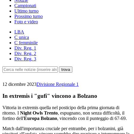
Notizie
Campionati
Ultimo turno
Prossimo turno
Foto e video
LBA
C unica
C femminile
Div. Reg. 1
Div. Reg. 2
Div. Reg. 3
12 dicembre 2023
Divisione Regionale 1
In extremis i "gufi" vincono a Bolzano
Vittoria in extremis quella nel posticipo della prima giornata di
ritorno. I
Night Owls Trento
, espugnano, non senza difficoltà, il
fortino dell'
Europa Bolzano
, vincendo con il punteggio di 67-69.
Match dall'importanza cruciale per entrambe, per i bolzanini, già
vincitori all'andata, vincere vorrebbe dire respirare e interrompere la