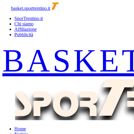
basket.sportrentino.it
SporTrentino.it
Chi siamo
Affiliazione
Pubblicità
Home