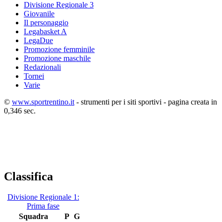
Divisione Regionale 3
Giovanile
Il personaggio
Legabasket A
LegaDue
Promozione femminile
Promozione maschile
Redazionali
Tornei
Varie
©
www.sportrentino.it
- strumenti per i siti sportivi - pagina creata in
0,346 sec.
Classifica
Divisione Regionale 1:
Prima fase
Squadra
P
G