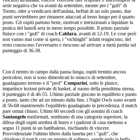
serie negativa che va avanti da settembre, mentre per i "gufi" di
Trento, oltre a vendicarsi dell'andata, beffati di un solo punto, due
punti servirebbero per rimanere attaccati al treno lungo per il quarto
posto. Gli ospiti partono bene, motivati e intenzionati a liquidare la
pratica del lunedì sera in meno tempo possibile. Il primo parziale
finisce con i "gufi" di coach
Caldara
, avanti di 12-19. Le cose però
non vanno mai come si spera, i "vichinghi" infatti reagiscono, del
resto conoscono l'avversario e riescono ad arrivare a metà partita sul
punteggio di 36-38.
Con il rientro in campo dalla pausa lunga, ospiti trentini ancora
pericolosi, non si sono dimenticati lo smacco di settembre,
guadagnano terreno e il "prof"
Comparini
, sotto le plance,
impartisce lezioni private di basket, al suono della penultima sirena,
il punteggio è di 46-55. Ultimo parziale giocato in equilibrio e punto
a punto, tanto che ad un minuto dalla fine, i Night Owls sono avanti
di 56-68 mantenendo l'equilibrio guadagnato in precedenza, il match
pare ormai chiuso. Ultimi 60 secondi con gli uomini di coach
Santangelo
trasformati, sembrano di una categoria superiore, la
difesa degli ospiti sembra di burro e i padroni di casa mettono a
segno 11 punti in un battibaleno, rischiando di vincere.
Provvidenziale l'ultimo libero dalla lunetta per i "gufi", che
chiudono il match con un respiro di sollievo, vendicando la beffa