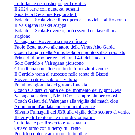
Tutto facile nel posticipo per la Virtus
Il 2024 parte con punteggi pesanti
Riparte la Divisione Regionale 1
Isola della Scala vince il recupero e si avvicina al Rovereto
Il Valsugana Basket scappa
Isola della Scala-Rovereto, può essere la chiave di una
stagione
Valsugana e Rovereto sempre più sole
Paolo Betta nuovo allenatore della Virtus Alto Garda
Coach Lunghi della Virtus Isola fa il punto sul campionato
Prima di ritorno per eguagliare il 4-0 dell'andata
Solo Gardolo e Valsugana gioiscono
Giro di boa con sfide contro le formazioni venete
Il Gardolo torna al successo nella serata di Bisesti
Rovereto ritrova subito la vittoria
Penultima giornata del girone d'andata
Coach Caldara ci parla del bel momento dei Night Owls
Valsugana padrona, Night Owls sempre più pericolosi
Coach Galetti del Valsugana alla vigilia del match clou
Nono turno d'andata con scontro al vertice
Silvano Fumagalli del JBR alla vigilia dello scontro al vertice
Il derby di Trento nelle mani di Comparini
Tutto facile per Rovereto e Valsugana
Ottavo turno con il derby di Trento
Posticipo dolce e amaro per le trentine