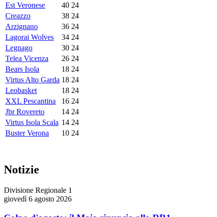
Est Veronese
40
24
Creazzo
38
24
Arzignano
36
24
Lagorai Wolves
34
24
Legnago
30
24
Telea Vicenza
26
24
Bears Isola
18
24
Virtus Alto Garda
18
24
Leobasket
18
24
XXL Pescantina
16
24
Jbr Rovereto
14
24
Virtus Isola Scala
14
24
Buster Verona
10
24
Notizie
Divisione Regionale 1
giovedì 6 agosto 2026