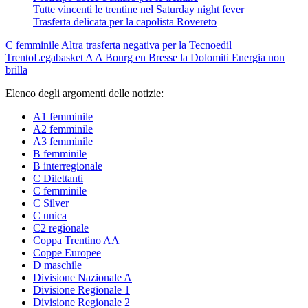
Tutte vincenti le trentine nel Saturday night fever
Trasferta delicata per la capolista Rovereto
C femminile
Altra trasferta negativa per la Tecnoedil
Trento
Legabasket A
A Bourg en Bresse la Dolomiti Energia non
brilla
Elenco degli argomenti delle notizie:
A1 femminile
A2 femminile
A3 femminile
B femminile
B interregionale
C Dilettanti
C femminile
C Silver
C unica
C2 regionale
Coppa Trentino AA
Coppe Europee
D maschile
Divisione Nazionale A
Divisione Regionale 1
Divisione Regionale 2