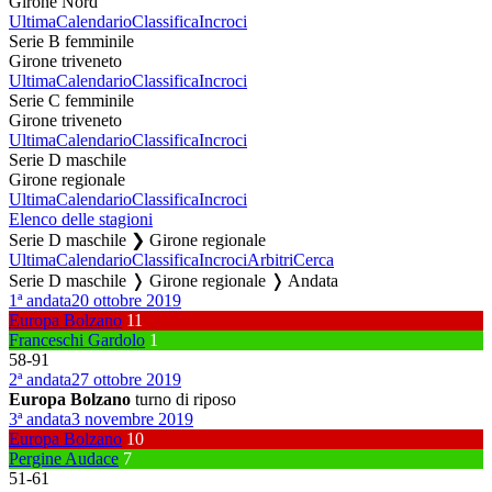
Girone Nord
Ultima
Calendario
Classifica
Incroci
Serie B femminile
Girone triveneto
Ultima
Calendario
Classifica
Incroci
Serie C femminile
Girone triveneto
Ultima
Calendario
Classifica
Incroci
Serie D maschile
Girone regionale
Ultima
Calendario
Classifica
Incroci
Elenco delle stagioni
Serie D maschile ❯ Girone regionale
Ultima
Calendario
Classifica
Incroci
Arbitri
Cerca
Serie D maschile ❭ Girone regionale ❭ Andata
1ª andata
20 ottobre 2019
Europa Bolzano
11
Franceschi Gardolo
1
58
-
91
2ª andata
27 ottobre 2019
Europa Bolzano
turno di riposo
3ª andata
3 novembre 2019
Europa Bolzano
10
Pergine Audace
7
51
-
61