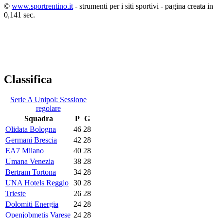
©
www.sportrentino.it
- strumenti per i siti sportivi - pagina creata in
0,141 sec.
Classifica
Serie A Unipol: Sessione
regolare
Squadra
P
G
Olidata Bologna
46
28
Germani Brescia
42
28
EA7 Milano
40
28
Umana Venezia
38
28
Bertram Tortona
34
28
UNA Hotels Reggio
30
28
Trieste
26
28
Dolomiti Energia
24
28
Openjobmetis Varese
24
28