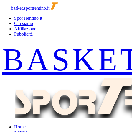
basket.sportrentino.it
SporTrentino.it
Chi siamo
Affiliazione
Pubblicità
Home