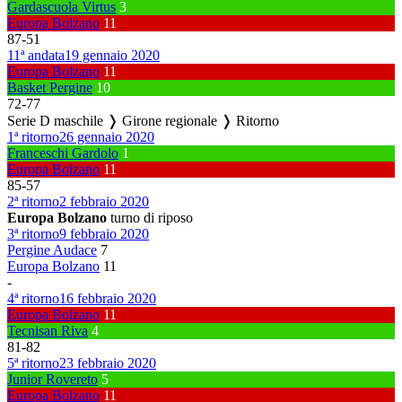
Gardascuola Virtus
3
Europa Bolzano
11
87
-
51
11ª andata
19 gennaio 2020
Europa Bolzano
11
Basket Pergine
10
72
-
77
Serie D maschile ❭ Girone regionale ❭ Ritorno
1ª ritorno
26 gennaio 2020
Franceschi Gardolo
1
Europa Bolzano
11
85
-
57
2ª ritorno
2 febbraio 2020
Europa Bolzano
turno di riposo
3ª ritorno
9 febbraio 2020
Pergine Audace
7
Europa Bolzano
11
-
4ª ritorno
16 febbraio 2020
Europa Bolzano
11
Tecnisan Riva
4
81
-
82
5ª ritorno
23 febbraio 2020
Junior Rovereto
5
Europa Bolzano
11