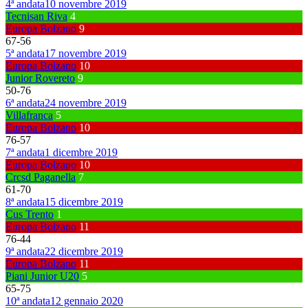
4ª andata
10 novembre 2019
Tecnisan Riva
4
Europa Bolzano
9
67
-
56
5ª andata
17 novembre 2019
Europa Bolzano
10
Junior Rovereto
9
50
-
76
6ª andata
24 novembre 2019
Villafranca
5
Europa Bolzano
10
76
-
57
7ª andata
1 dicembre 2019
Europa Bolzano
10
Crcsd Paganella
7
61
-
70
8ª andata
15 dicembre 2019
Cus Trento
1
Europa Bolzano
11
76
-
44
9ª andata
22 dicembre 2019
Europa Bolzano
11
Piani Junior U20
5
65
-
75
10ª andata
12 gennaio 2020