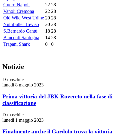
Guerri Napoli
22
28
Vanoli Cremona
22
28
Old Wild West Udine
20
28
Nutribullet Treviso
20
28
S.Bernardo Cantù
18
28
Banco di Sardegna
14
28
Trapani Shark
0
0
Notizie
D maschile
lunedì 8 maggio 2023
Prima vittoria del JBK Rovereto nella fase di
classificazione
D maschile
lunedì 1 maggio 2023
Finalmente anche il Gardolo trova la vittoria