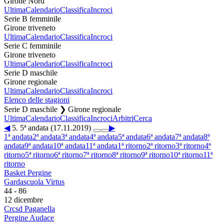
Girone Nord
Ultima
Calendario
Classifica
Incroci
Serie B femminile
Girone triveneto
Ultima
Calendario
Classifica
Incroci
Serie C femminile
Girone triveneto
Ultima
Calendario
Classifica
Incroci
Serie D maschile
Girone regionale
Ultima
Calendario
Classifica
Incroci
Elenco delle stagioni
Serie D maschile ❯ Girone regionale
Ultima
Calendario
Classifica
Incroci
Arbitri
Cerca
◀
5. 5ª andata (17.11.2019)
▶
1ª andata
2ª andata
3ª andata
4ª andata
5ª andata
6ª andata
7ª andata
8ª
andata
9ª andata
10ª andata
11ª andata
1ª ritorno
2ª ritorno
3ª ritorno
4ª
ritorno
5ª ritorno
6ª ritorno
7ª ritorno
8ª ritorno
9ª ritorno
10ª ritorno
11ª
ritorno
Basket Pergine
Gardascuola Virtus
44
-
86
12 dicembre
Crcsd Paganella
Pergine Audace