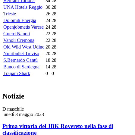
Bertram Tortona
34
28
UNA Hotels Reggio
30
28
Trieste
26
28
Dolomiti Energia
24
28
Openjobmetis Varese
24
28
Guerri Napoli
22
28
Vanoli Cremona
22
28
Old Wild West Udine
20
28
Nutribullet Treviso
20
28
S.Bernardo Cantù
18
28
Banco di Sardegna
14
28
Trapani Shark
0
0
Notizie
D maschile
lunedì 8 maggio 2023
Prima vittoria del JBK Rovereto nella fase di
classificazione