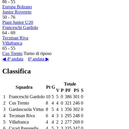
86
-
55
Europa Bolzano
Junior Rovereto
50
-
76
Piani Junior U20
Franceschi Gardolo
64
-
69
Tecnisan Riva
Villafranca
65
-
55
Cus Trento
Turno di riposo
◀ 4ª andata
6ª andata ▶
Classifica
Totale
Squadra
Pt
G
V
P
PF
PS
S
1
Franceschi Gardolo
10
5
5
0
386
301
0
2
Cus Trento
8
4
4
0
321
246
0
3
Gardascuola Virtus
8
5
4
1
356
302
0
4
Tecnisan Riva
6
4
3
1
295
248
0
5
Villafranca
4
4
2
2
277
269
0
6
Crcsd Paganella
4
5
2
3
335
347
0