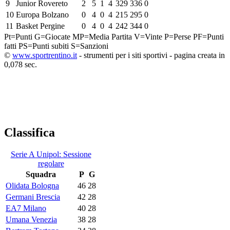
9
Junior Rovereto
2
5
1
4
329
336
0
10
Europa Bolzano
0
4
0
4
215
295
0
11
Basket Pergine
0
4
0
4
242
344
0
Pt=Punti
G=Giocate
MP=Media Partita
V=Vinte
P=Perse
PF=Punti
fatti
PS=Punti subiti
S=Sanzioni
©
www.sportrentino.it
- strumenti per i siti sportivi - pagina creata in
0,078 sec.
Classifica
Serie A Unipol: Sessione
regolare
Squadra
P
G
Olidata Bologna
46
28
Germani Brescia
42
28
EA7 Milano
40
28
Umana Venezia
38
28