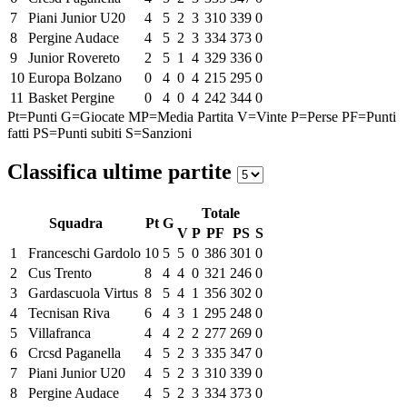
7
Piani Junior U20
4
5
2
3
310
339
0
8
Pergine Audace
4
5
2
3
334
373
0
9
Junior Rovereto
2
5
1
4
329
336
0
10
Europa Bolzano
0
4
0
4
215
295
0
11
Basket Pergine
0
4
0
4
242
344
0
Pt=Punti
G=Giocate
MP=Media Partita
V=Vinte
P=Perse
PF=Punti
fatti
PS=Punti subiti
S=Sanzioni
Classifica ultime partite
Totale
Squadra
Pt
G
V
P
PF
PS
S
1
Franceschi Gardolo
10
5
5
0
386
301
0
2
Cus Trento
8
4
4
0
321
246
0
3
Gardascuola Virtus
8
5
4
1
356
302
0
4
Tecnisan Riva
6
4
3
1
295
248
0
5
Villafranca
4
4
2
2
277
269
0
6
Crcsd Paganella
4
5
2
3
335
347
0
7
Piani Junior U20
4
5
2
3
310
339
0
8
Pergine Audace
4
5
2
3
334
373
0