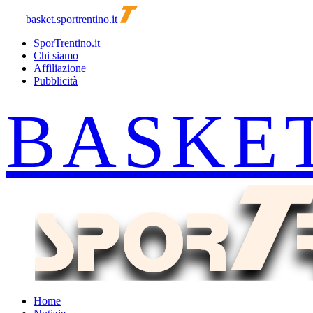
basket.sportrentino.it
SporTrentino.it
Chi siamo
Affiliazione
Pubblicità
Home