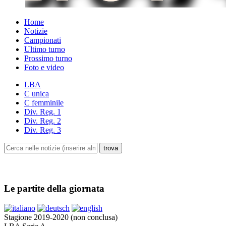
Home
Notizie
Campionati
Ultimo turno
Prossimo turno
Foto e video
LBA
C unica
C femminile
Div. Reg. 1
Div. Reg. 2
Div. Reg. 3
Le partite della giornata
Stagione 2019-2020 (non conclusa)