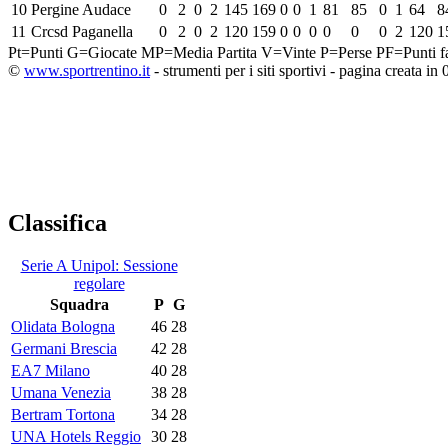
10
Pergine Audace
0
2
0
2
145
169
0
0
1
81
85
0
1
64
8
11
Crcsd Paganella
0
2
0
2
120
159
0
0
0
0
0
0
2
120
1
Pt=Punti
G=Giocate
MP=Media Partita
V=Vinte
P=Perse
PF=Punti fa
©
www.sportrentino.it
- strumenti per i siti sportivi - pagina creata in 
Classifica
Serie A Unipol: Sessione
regolare
Squadra
P
G
Olidata Bologna
46
28
Germani Brescia
42
28
EA7 Milano
40
28
Umana Venezia
38
28
Bertram Tortona
34
28
UNA Hotels Reggio
30
28