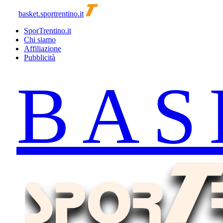
basket.sportrentino.it
SporTrentino.it
Chi siamo
Affiliazione
Pubblicità