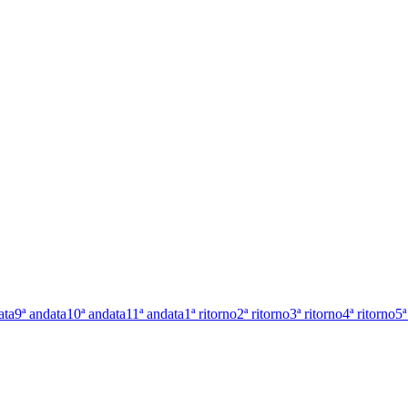
ata
9ª andata
10ª andata
11ª andata
1ª ritorno
2ª ritorno
3ª ritorno
4ª ritorno
5ª