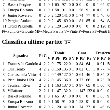
7
Basket Pergine
0
1
0
1
65
97
0
0
0
0
0
0
1
65
9
8
Europa Bolzano
0
1
0
1
58
91
0
0
1
58
91
0
0
0
0
9
Junior Rovereto
0
2
0
2
120
141
0
0
1
74
77
0
1
46
6
10
Pergine Audace
0
2
0
2
145
169
0
0
1
81
85
0
1
64
8
11
Crcsd Paganella
0
2
0
2
120
159
0
0
0
0
0
0
2
120
1
Pt=Punti
G=Giocate
MP=Media Partita
V=Vinte
P=Perse
PF=Punti fa
Classifica ultime partite
Totale
Casa
Trasfert
Squadra
Pt
G
V
P
PF
PS
S
V
P
PF
PS
V
P
PF
1
Franceschi Gardolo
4
2
2
0
175
122
0
1
0
84
64
1
0
91
5
2
Cus Trento
4
2
2
0
159
135
0
1
0
82
61
1
0
77
7
3
Gardascuola Virtus
4
2
2
0
149
127
0
1
0
64
46
1
0
85
8
4
Piani Junior U20
4
2
2
0
145
136
0
1
0
72
66
1
0
73
7
5
Tecnisan Riva
2
2
1
1
163
137
0
1
0
97
65
0
1
66
7
6
Villafranca
2
2
1
1
147
132
0
1
1
147
132
0
0
0
0
7
Basket Pergine
0
1
0
1
65
97
0
0
0
0
0
0
1
65
9
8
Europa Bolzano
0
1
0
1
58
91
0
0
1
58
91
0
0
0
0
9
Junior Rovereto
0
2
0
2
120
141
0
0
1
74
77
0
1
46
6