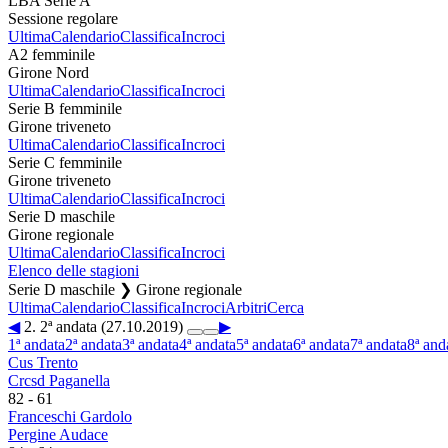
LBA Serie A
Sessione regolare
Ultima
Calendario
Classifica
Incroci
A2 femminile
Girone Nord
Ultima
Calendario
Classifica
Incroci
Serie B femminile
Girone triveneto
Ultima
Calendario
Classifica
Incroci
Serie C femminile
Girone triveneto
Ultima
Calendario
Classifica
Incroci
Serie D maschile
Girone regionale
Ultima
Calendario
Classifica
Incroci
Elenco delle stagioni
Serie D maschile ❯ Girone regionale
Ultima
Calendario
Classifica
Incroci
Arbitri
Cerca
◀
2. 2ª andata (27.10.2019)
▶
1ª andata
2ª andata
3ª andata
4ª andata
5ª andata
6ª andata
7ª andata
8ª and
Cus Trento
Crcsd Paganella
82
-
61
Franceschi Gardolo
Pergine Audace