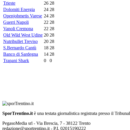
Trieste
26
28
Dolomiti Energia
24
28
Openjobmetis Varese
24
28
Guerri Napoli
22
28
Vanoli Cremona
22
28
Old Wild West Udine
20
28
Nutribullet Treviso
20
28
S.Bernardo Cantù
18
28
Banco di Sardegna
14
28
Trapani Shark
0
0
SporTrentino.it
è una testata giornalistica registrata presso il Tribuna
PegasoMedia srl - Via Brescia, 7 - 38122 Trento
redazione@sportrentino.it - P.I. 02015190222