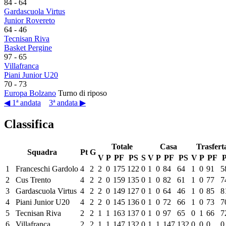
84
-
64
Gardascuola Virtus
Junior Rovereto
64
-
46
Tecnisan Riva
Basket Pergine
97
-
65
Villafranca
Piani Junior U20
70
-
73
Europa Bolzano
Turno di riposo
◀ 1ª andata
3ª andata ▶
Classifica
Totale
Casa
Trasfert
Squadra
Pt
G
V
P
PF
PS
S
V
P
PF
PS
V
P
PF
1
Franceschi Gardolo
4
2
2
0
175
122
0
1
0
84
64
1
0
91
5
2
Cus Trento
4
2
2
0
159
135
0
1
0
82
61
1
0
77
7
3
Gardascuola Virtus
4
2
2
0
149
127
0
1
0
64
46
1
0
85
8
4
Piani Junior U20
4
2
2
0
145
136
0
1
0
72
66
1
0
73
7
5
Tecnisan Riva
2
2
1
1
163
137
0
1
0
97
65
0
1
66
7
6
Villafranca
2
2
1
1
147
132
0
1
1
147
132
0
0
0
0