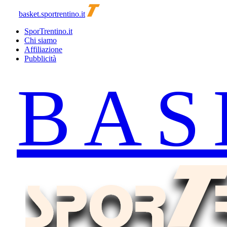
basket.sportrentino.it
SporTrentino.it
Chi siamo
Affiliazione
Pubblicità