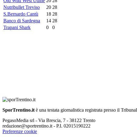
Old Wild West Udine
20
28
Nutribullet Treviso
20
28
S.Bernardo Cantù
18
28
Banco di Sardegna
14
28
Trapani Shark
0
0
SporTrentino.it
è una testata giornalistica registrata presso il Tribuna
PegasoMedia srl - Via Brescia, 7 - 38122 Trento
redazione@sportrentino.it - P.I. 02015190222
Preferenze cookie