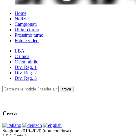
Home
Notizie
Campionati
Ultimo turno
Prossimo turno
Foto e video
LBA
C unica
C femminile
Div. Reg. 1
Div. Reg. 2
Div. Reg. 3
Cerca
Stagione 2019-2020 (non conclusa)