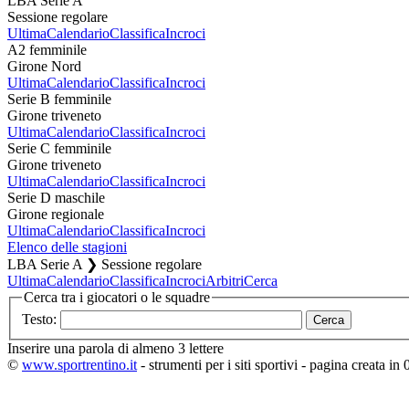
LBA Serie A
Sessione regolare
Ultima
Calendario
Classifica
Incroci
A2 femminile
Girone Nord
Ultima
Calendario
Classifica
Incroci
Serie B femminile
Girone triveneto
Ultima
Calendario
Classifica
Incroci
Serie C femminile
Girone triveneto
Ultima
Calendario
Classifica
Incroci
Serie D maschile
Girone regionale
Ultima
Calendario
Classifica
Incroci
Elenco delle stagioni
LBA Serie A ❯ Sessione regolare
Ultima
Calendario
Classifica
Incroci
Arbitri
Cerca
Cerca tra i giocatori o le squadre
Testo:
Inserire una parola di almeno 3 lettere
©
www.sportrentino.it
- strumenti per i siti sportivi - pagina creata in 