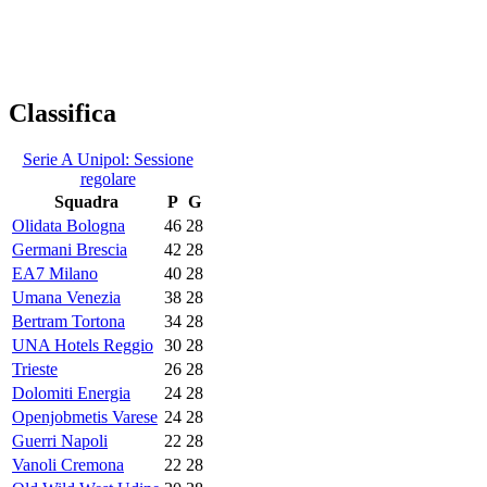
Classifica
Serie A Unipol: Sessione
regolare
Squadra
P
G
Olidata Bologna
46
28
Germani Brescia
42
28
EA7 Milano
40
28
Umana Venezia
38
28
Bertram Tortona
34
28
UNA Hotels Reggio
30
28
Trieste
26
28
Dolomiti Energia
24
28
Openjobmetis Varese
24
28
Guerri Napoli
22
28
Vanoli Cremona
22
28