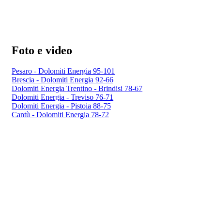
Foto e video
Pesaro - Dolomiti Energia 95-101
Brescia - Dolomiti Energia 92-66
Dolomiti Energia Trentino - Brindisi 78-67
Dolomiti Energia - Treviso 76-71
Dolomiti Energia - Pistoia 88-75
Cantù - Dolomiti Energia 78-72