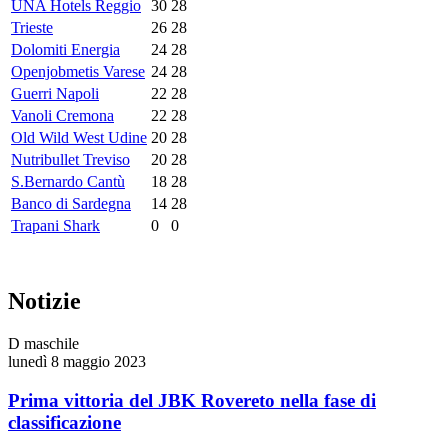
UNA Hotels Reggio
30
28
Trieste
26
28
Dolomiti Energia
24
28
Openjobmetis Varese
24
28
Guerri Napoli
22
28
Vanoli Cremona
22
28
Old Wild West Udine
20
28
Nutribullet Treviso
20
28
S.Bernardo Cantù
18
28
Banco di Sardegna
14
28
Trapani Shark
0
0
Notizie
D maschile
lunedì 8 maggio 2023
Prima vittoria del JBK Rovereto nella fase di
classificazione