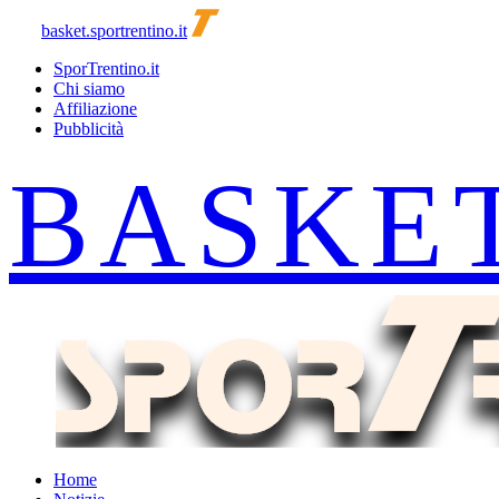
basket.sportrentino.it
SporTrentino.it
Chi siamo
Affiliazione
Pubblicità
Home