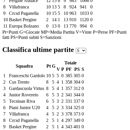
7
Pergine Audace
12
15
6
9
983
1066
0
8
Villafranca
10
13
5
8
924
941
0
9
Crcsd Paganella
10
15
5
10
963
1033
0
10
Basket Pergine
2
14
1
13
910
1120
0
11
Europa Bolzano
0
13
0
13
770
994
0
Pt=Punti
G=Giocate
MP=Media Partita
V=Vinte
P=Perse
PF=Punti
fatti
PS=Punti subiti
S=Sanzioni
Classifica ultime partite
Totale
Squadra
Pt
G
V
P
PF
PS
S
1
Franceschi Gardolo
10
5
5
0
385
305
0
2
Cus Trento
8
5
4
1
358
304
0
3
Gardascuola Virtus
8
5
4
1
357
312
0
4
Junior Rovereto
6
5
3
2
341
344
0
5
Tecnisan Riva
6
5
3
2
331
337
0
6
Piani Junior U20
4
5
2
3
334
325
0
7
Villafranca
4
5
2
3
378
373
0
8
Crcsd Paganella
2
5
1
4
297
349
0
9
Basket Pergine
2
5
1
4
343
401
0