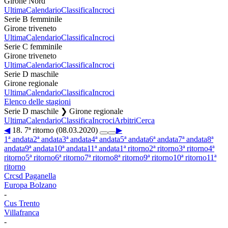
Girone Nord
Ultima
Calendario
Classifica
Incroci
Serie B femminile
Girone triveneto
Ultima
Calendario
Classifica
Incroci
Serie C femminile
Girone triveneto
Ultima
Calendario
Classifica
Incroci
Serie D maschile
Girone regionale
Ultima
Calendario
Classifica
Incroci
Elenco delle stagioni
Serie D maschile ❯ Girone regionale
Ultima
Calendario
Classifica
Incroci
Arbitri
Cerca
◀
18. 7ª ritorno (08.03.2020)
▶
1ª andata
2ª andata
3ª andata
4ª andata
5ª andata
6ª andata
7ª andata
8ª
andata
9ª andata
10ª andata
11ª andata
1ª ritorno
2ª ritorno
3ª ritorno
4ª
ritorno
5ª ritorno
6ª ritorno
7ª ritorno
8ª ritorno
9ª ritorno
10ª ritorno
11ª
ritorno
Crcsd Paganella
Europa Bolzano
-
Cus Trento
Villafranca
-