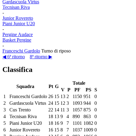
Gardascuola Virtus
Tecnisan Riva
-
Junior Rovereto
Piani Junior U20
-
Pergine Audace
Basket Pergine
-
Franceschi Gardolo
Turno di riposo
◀ 6ª ritorno
8ª ritorno ▶
Classifica
Totale
Squadra
Pt
G
V
P
PF
PS
S
1
Franceschi Gardolo
26
15
13
2
1150
951
0
2
Gardascuola Virtus
24
15
12
3
1093
944
0
3
Cus Trento
22
14
11
3
1057
875
0
4
Tecnisan Riva
18
13
9
4
890
863
0
5
Piani Junior U20
18
16
9
7
1101
1082
0
6
Junior Rovereto
16
15
8
7
1037
1009
0