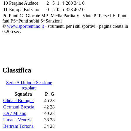
10
Pergine Audace
2
5
1
4
280
341
0
11
Europa Bolzano
0
5
0
5
328
402
0
Pt=Punti
G=Giocate
MP=Media Partita
V=Vinte
P=Perse
PF=Punti
fatti
PS=Punti subiti
S=Sanzioni
©
www.sportrentino.it
- strumenti per i siti sportivi - pagina creata in
0,266 sec.
Classifica
Serie A Unipol: Sessione
regolare
Squadra
P
G
Olidata Bologna
46
28
Germani Brescia
42
28
EA7 Milano
40
28
Umana Venezia
38
28
Bertram Tortona
34
28