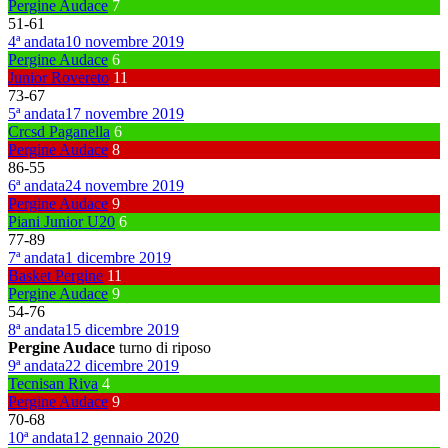
Pergine Audace
7
51
-
61
4ª andata
10 novembre 2019
Pergine Audace
6
Junior Rovereto
11
73
-
67
5ª andata
17 novembre 2019
Crcsd Paganella
6
Pergine Audace
8
86
-
55
6ª andata
24 novembre 2019
Pergine Audace
9
Piani Junior U20
6
77
-
89
7ª andata
1 dicembre 2019
Basket Pergine
11
Pergine Audace
9
54
-
76
8ª andata
15 dicembre 2019
Pergine Audace
turno di riposo
9ª andata
22 dicembre 2019
Tecnisan Riva
4
Pergine Audace
9
70
-
68
10ª andata
12 gennaio 2020