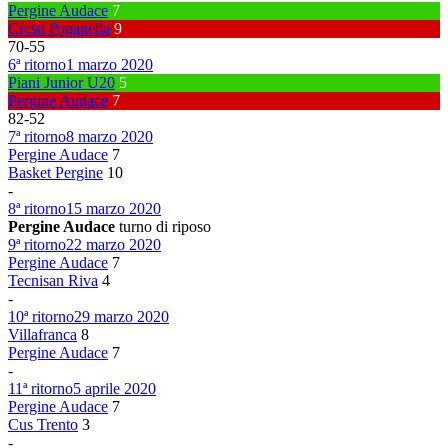
Pergine Audace
7
Crcsd Paganella
9
70
-
55
6ª ritorno
1 marzo 2020
Piani Junior U20
5
Pergine Audace
7
82
-
52
7ª ritorno
8 marzo 2020
Pergine Audace
7
Basket Pergine
10
-
8ª ritorno
15 marzo 2020
Pergine Audace
turno di riposo
9ª ritorno
22 marzo 2020
Pergine Audace
7
Tecnisan Riva
4
-
10ª ritorno
29 marzo 2020
Villafranca
8
Pergine Audace
7
-
11ª ritorno
5 aprile 2020
Pergine Audace
7
Cus Trento
3
-