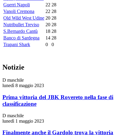
Guerri Napoli
22
28
Vanoli Cremona
22
28
Old Wild West Udine
20
28
Nutribullet Treviso
20
28
S.Bernardo Cantù
18
28
Banco di Sardegna
14
28
Trapani Shark
0
0
Notizie
D maschile
lunedì 8 maggio 2023
Prima vittoria del JBK Rovereto nella fase di
classificazione
D maschile
lunedì 1 maggio 2023
Finalmente anche il Gardolo trova la vittoria