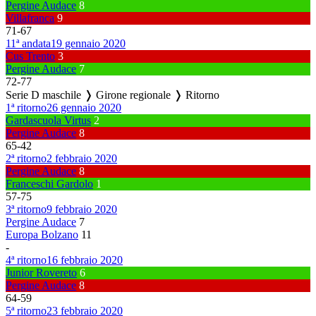
Pergine Audace
8
Villafranca
9
71
-
67
11ª andata
19 gennaio 2020
Cus Trento
3
Pergine Audace
7
72
-
77
Serie D maschile ❭ Girone regionale ❭ Ritorno
1ª ritorno
26 gennaio 2020
Gardascuola Virtus
2
Pergine Audace
8
65
-
42
2ª ritorno
2 febbraio 2020
Pergine Audace
8
Franceschi Gardolo
1
57
-
75
3ª ritorno
9 febbraio 2020
Pergine Audace
7
Europa Bolzano
11
-
4ª ritorno
16 febbraio 2020
Junior Rovereto
6
Pergine Audace
8
64
-
59
5ª ritorno
23 febbraio 2020