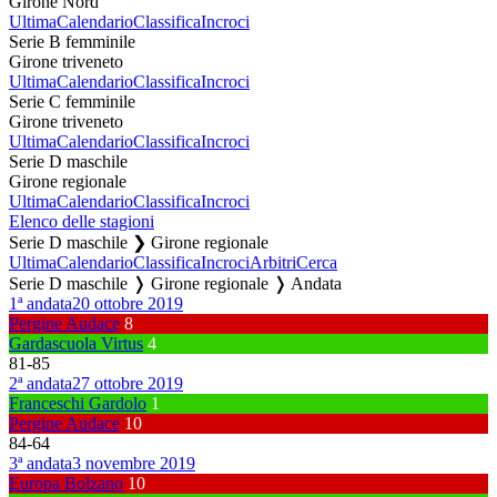
Girone Nord
Ultima
Calendario
Classifica
Incroci
Serie B femminile
Girone triveneto
Ultima
Calendario
Classifica
Incroci
Serie C femminile
Girone triveneto
Ultima
Calendario
Classifica
Incroci
Serie D maschile
Girone regionale
Ultima
Calendario
Classifica
Incroci
Elenco delle stagioni
Serie D maschile ❯ Girone regionale
Ultima
Calendario
Classifica
Incroci
Arbitri
Cerca
Serie D maschile ❭ Girone regionale ❭ Andata
1ª andata
20 ottobre 2019
Pergine Audace
8
Gardascuola Virtus
4
81
-
85
2ª andata
27 ottobre 2019
Franceschi Gardolo
1
Pergine Audace
10
84
-
64
3ª andata
3 novembre 2019
Europa Bolzano
10