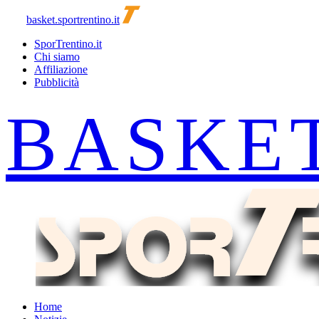
basket.sportrentino.it
SporTrentino.it
Chi siamo
Affiliazione
Pubblicità
Home