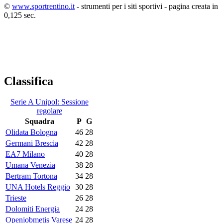
©
www.sportrentino.it
- strumenti per i siti sportivi - pagina creata in
0,125 sec.
Classifica
Serie A Unipol: Sessione
regolare
Squadra
P
G
Olidata Bologna
46
28
Germani Brescia
42
28
EA7 Milano
40
28
Umana Venezia
38
28
Bertram Tortona
34
28
UNA Hotels Reggio
30
28
Trieste
26
28
Dolomiti Energia
24
28
Openjobmetis Varese
24
28