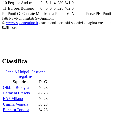
10
Pergine Audace
2
5
1
4
280
341
0
11
Europa Bolzano
0
5
0
5
328
402
0
Pt=Punti
G=Giocate
MP=Media Partita
V=Vinte
P=Perse
PF=Punti
fatti
PS=Punti subiti
S=Sanzioni
©
www.sportrentino.it
- strumenti per i siti sportivi - pagina creata in
0,281 sec.
Classifica
Serie A Unipol: Sessione
regolare
Squadra
P
G
Olidata Bologna
46
28
Germani Brescia
42
28
EA7 Milano
40
28
Umana Venezia
38
28
Bertram Tortona
34
28