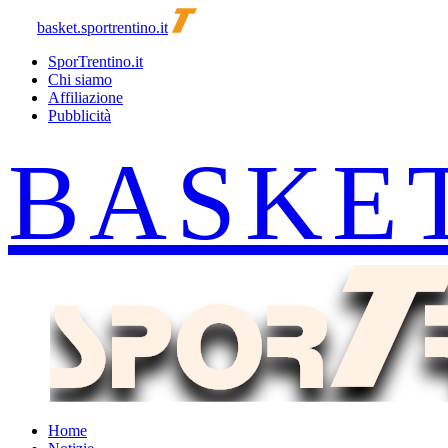
basket.sportrentino.it
SporTrentino.it
Chi siamo
Affiliazione
Pubblicità
Home