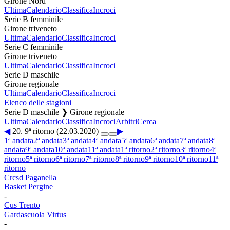
Girone Nord
Ultima
Calendario
Classifica
Incroci
Serie B femminile
Girone triveneto
Ultima
Calendario
Classifica
Incroci
Serie C femminile
Girone triveneto
Ultima
Calendario
Classifica
Incroci
Serie D maschile
Girone regionale
Ultima
Calendario
Classifica
Incroci
Elenco delle stagioni
Serie D maschile ❯ Girone regionale
Ultima
Calendario
Classifica
Incroci
Arbitri
Cerca
◀
20. 9ª ritorno (22.03.2020)
▶
1ª andata
2ª andata
3ª andata
4ª andata
5ª andata
6ª andata
7ª andata
8ª
andata
9ª andata
10ª andata
11ª andata
1ª ritorno
2ª ritorno
3ª ritorno
4ª
ritorno
5ª ritorno
6ª ritorno
7ª ritorno
8ª ritorno
9ª ritorno
10ª ritorno
11ª
ritorno
Crcsd Paganella
Basket Pergine
-
Cus Trento
Gardascuola Virtus
-