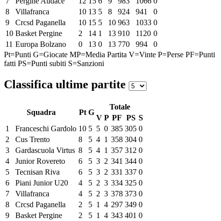
7
Pergine Audace
12
15
6
9
983
1066
0
8
Villafranca
10
13
5
8
924
941
0
9
Crcsd Paganella
10
15
5
10
963
1033
0
10
Basket Pergine
2
14
1
13
910
1120
0
11
Europa Bolzano
0
13
0
13
770
994
0
Pt=Punti
G=Giocate
MP=Media Partita
V=Vinte
P=Perse
PF=Punti
fatti
PS=Punti subiti
S=Sanzioni
Classifica ultime partite
Totale
Squadra
Pt
G
V
P
PF
PS
S
1
Franceschi Gardolo
10
5
5
0
385
305
0
2
Cus Trento
8
5
4
1
358
304
0
3
Gardascuola Virtus
8
5
4
1
357
312
0
4
Junior Rovereto
6
5
3
2
341
344
0
5
Tecnisan Riva
6
5
3
2
331
337
0
6
Piani Junior U20
4
5
2
3
334
325
0
7
Villafranca
4
5
2
3
378
373
0
8
Crcsd Paganella
2
5
1
4
297
349
0
9
Basket Pergine
2
5
1
4
343
401
0