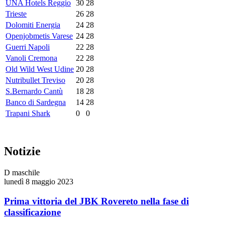
UNA Hotels Reggio
30
28
Trieste
26
28
Dolomiti Energia
24
28
Openjobmetis Varese
24
28
Guerri Napoli
22
28
Vanoli Cremona
22
28
Old Wild West Udine
20
28
Nutribullet Treviso
20
28
S.Bernardo Cantù
18
28
Banco di Sardegna
14
28
Trapani Shark
0
0
Notizie
D maschile
lunedì 8 maggio 2023
Prima vittoria del JBK Rovereto nella fase di
classificazione