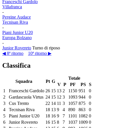
Franceschi Gardolo
Villafranca
-
Pergine Audace
Tecnisan Riva
-
Piani Junior U20
Europa Bolzano
-
Junior Rovereto
Turno di riposo
◀ 8ª ritorno
10ª ritorno ▶
Classifica
Totale
Squadra
Pt
G
V
P
PF
PS
S
1
Franceschi Gardolo
26
15
13
2
1150
951
0
2
Gardascuola Virtus
24
15
12
3
1093
944
0
3
Cus Trento
22
14
11
3
1057
875
0
4
Tecnisan Riva
18
13
9
4
890
863
0
5
Piani Junior U20
18
16
9
7
1101
1082
0
6
Junior Rovereto
16
15
8
7
1037
1009
0