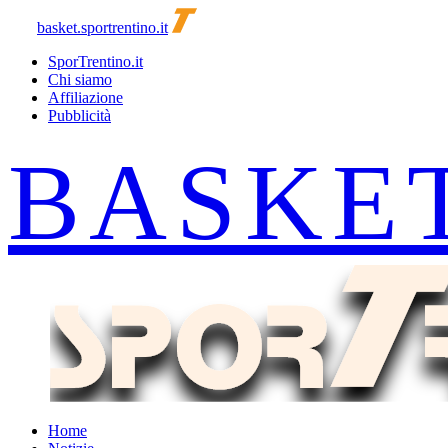
basket.sportrentino.it
SporTrentino.it
Chi siamo
Affiliazione
Pubblicità
Home