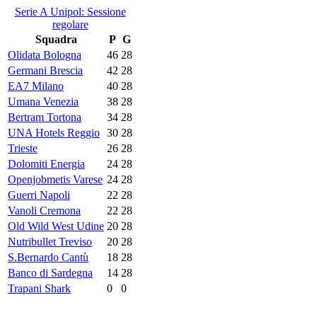
Serie A Unipol: Sessione
regolare
Squadra
P
G
Olidata Bologna
46
28
Germani Brescia
42
28
EA7 Milano
40
28
Umana Venezia
38
28
Bertram Tortona
34
28
UNA Hotels Reggio
30
28
Trieste
26
28
Dolomiti Energia
24
28
Openjobmetis Varese
24
28
Guerri Napoli
22
28
Vanoli Cremona
22
28
Old Wild West Udine
20
28
Nutribullet Treviso
20
28
S.Bernardo Cantù
18
28
Banco di Sardegna
14
28
Trapani Shark
0
0