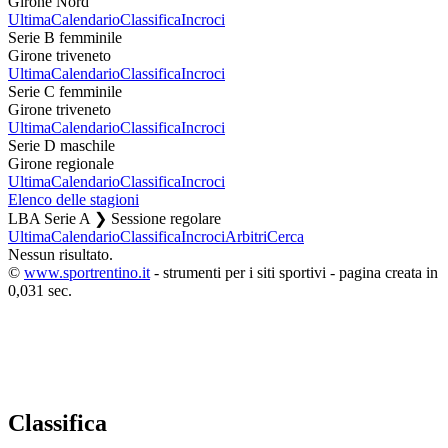
Girone Nord
Ultima
Calendario
Classifica
Incroci
Serie B femminile
Girone triveneto
Ultima
Calendario
Classifica
Incroci
Serie C femminile
Girone triveneto
Ultima
Calendario
Classifica
Incroci
Serie D maschile
Girone regionale
Ultima
Calendario
Classifica
Incroci
Elenco delle stagioni
LBA Serie A ❯ Sessione regolare
Ultima
Calendario
Classifica
Incroci
Arbitri
Cerca
Nessun risultato.
©
www.sportrentino.it
- strumenti per i siti sportivi - pagina creata in
0,031 sec.
Classifica