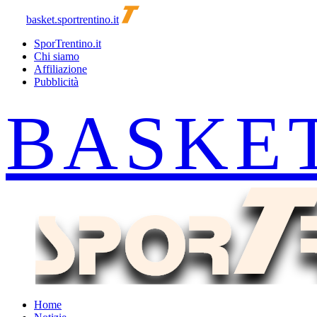
basket.sportrentino.it
SporTrentino.it
Chi siamo
Affiliazione
Pubblicità
Home