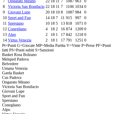
7
Ongarato Mirano
22
18
11
7
1087
963
0
8
Victoria San Bonifacio
22
18
11
7
1106
1034
0
9
Giovani Lupe
20
18
10
8
1087
984
0
10
Sport and Fun
14
18
7
11
915
997
0
11
Spresiano
10
18
5
13
818
1071
0
12
Conegliano
4
18
2
16
874
1209
0
13
Alpo
2
18
1
17
842
1218
0
14
Virtus Venezia
2
18
1
17
791
1251
0
Pt=Punti
G=Giocate
MP=Media Partita
V=Vinte
P=Perse
PF=Punti
fatti
PS=Punti subiti
S=Sanzioni
Basket Rosa Bolzano
Melsped Padova
Belvedere
Umana Venezia
Garda Basket
Cus Padova
Ongarato Mirano
Victoria San Bonifacio
Giovani Lupe
Sport and Fun
Spresiano
Conegliano
Alpo