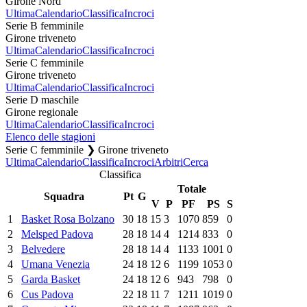
Girone Nord
Ultima
Calendario
Classifica
Incroci
Serie B femminile
Girone triveneto
Ultima
Calendario
Classifica
Incroci
Serie C femminile
Girone triveneto
Ultima
Calendario
Classifica
Incroci
Serie D maschile
Girone regionale
Ultima
Calendario
Classifica
Incroci
Elenco delle stagioni
Serie C femminile ❯ Girone triveneto
Ultima
Calendario
Classifica
Incroci
Arbitri
Cerca
Classifica
Totale
Squadra
Pt
G
V
P
PF
PS
S
1
Basket Rosa Bolzano
30
18
15
3
1070
859
0
2
Melsped Padova
28
18
14
4
1214
833
0
3
Belvedere
28
18
14
4
1133
1001
0
4
Umana Venezia
24
18
12
6
1199
1053
0
5
Garda Basket
24
18
12
6
943
798
0
6
Cus Padova
22
18
11
7
1211
1019
0