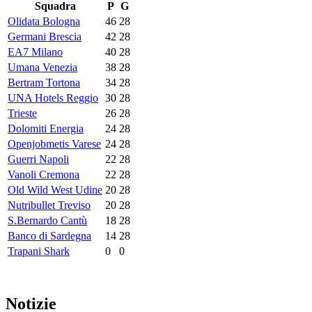
Squadra
P
G
Olidata Bologna
46
28
Germani Brescia
42
28
EA7 Milano
40
28
Umana Venezia
38
28
Bertram Tortona
34
28
UNA Hotels Reggio
30
28
Trieste
26
28
Dolomiti Energia
24
28
Openjobmetis Varese
24
28
Guerri Napoli
22
28
Vanoli Cremona
22
28
Old Wild West Udine
20
28
Nutribullet Treviso
20
28
S.Bernardo Cantù
18
28
Banco di Sardegna
14
28
Trapani Shark
0
0
Notizie