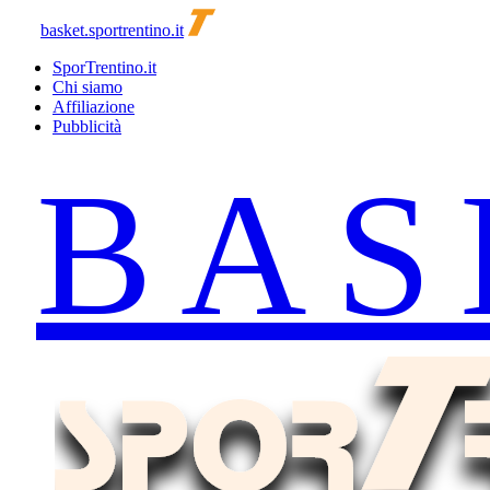
basket.sportrentino.it
SporTrentino.it
Chi siamo
Affiliazione
Pubblicità