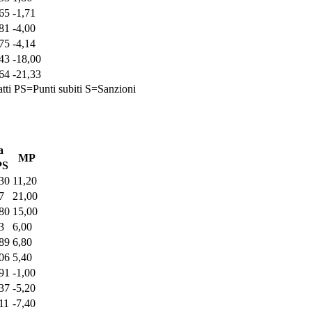
65
-1,71
81
-4,00
75
-4,14
43
-18,00
64
-21,33
tti
PS=Punti subiti
S=Sanzioni
a
MP
PS
30
11,20
7
21,00
80
15,00
3
6,00
89
6,80
06
5,40
91
-1,00
37
-5,20
11
-7,40