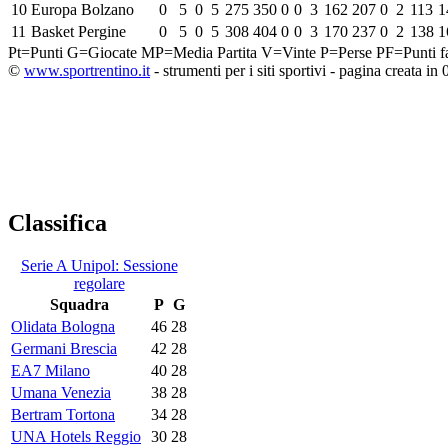
10
Europa Bolzano
0
5
0
5
275
350
0
0
3
162
207
0
2
113
1
11
Basket Pergine
0
5
0
5
308
404
0
0
3
170
237
0
2
138
1
Pt=Punti
G=Giocate
MP=Media Partita
V=Vinte
P=Perse
PF=Punti fa
©
www.sportrentino.it
- strumenti per i siti sportivi - pagina creata in 
Classifica
Serie A Unipol: Sessione
regolare
Squadra
P
G
Olidata Bologna
46
28
Germani Brescia
42
28
EA7 Milano
40
28
Umana Venezia
38
28
Bertram Tortona
34
28
UNA Hotels Reggio
30
28