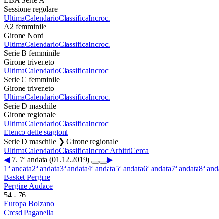
LBA Serie A
Sessione regolare
Ultima
Calendario
Classifica
Incroci
A2 femminile
Girone Nord
Ultima
Calendario
Classifica
Incroci
Serie B femminile
Girone triveneto
Ultima
Calendario
Classifica
Incroci
Serie C femminile
Girone triveneto
Ultima
Calendario
Classifica
Incroci
Serie D maschile
Girone regionale
Ultima
Calendario
Classifica
Incroci
Elenco delle stagioni
Serie D maschile ❯ Girone regionale
Ultima
Calendario
Classifica
Incroci
Arbitri
Cerca
◀
7. 7ª andata (01.12.2019)
▶
1ª andata
2ª andata
3ª andata
4ª andata
5ª andata
6ª andata
7ª andata
8ª and
Basket Pergine
Pergine Audace
54
-
76
Europa Bolzano
Crcsd Paganella