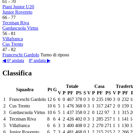
61
-
70
Piani Junior U20
Junior Rovereto
66
-
77
Tecnisan Riva
Gardascuola Virtus
56
-
81
Villafranca
Cus Trento
47
-
82
Franceschi Gardolo
Turno di riposo
◀ 6ª andata
8ª andata ▶
Classifica
Totale
Casa
Trasfert
Squadra
Pt
G
V
P
PF
PS
S
V
P
PF
PS
V
P
PF
1
Franceschi Gardolo
12
6
6
0
467
378
0
3
0
235
190
3
0
232
1
2
Cus Trento
10
6
5
1
476
368
0
3
1
317
247
2
0
159
1
3
Gardascuola Virtus
10
6
5
1
437
358
0
2
0
122
97
3
1
315
2
4
Tecnisan Riva
8
6
4
2
426
402
0
3
1
285
257
1
1
141
1
5
Villafranca
6
6
3
3
400
408
0
2
2
270
271
1
1
130
1
6
Junior Rovereto
6
7
3
4
481
468
0
1
2
215
215
2
2
266
2