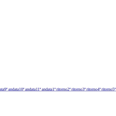
ata
9ª andata
10ª andata
11ª andata
1ª ritorno
2ª ritorno
3ª ritorno
4ª ritorno
5ª