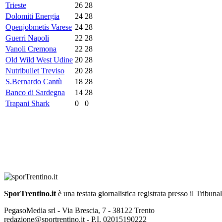
Trieste
26
28
Dolomiti Energia
24
28
Openjobmetis Varese
24
28
Guerri Napoli
22
28
Vanoli Cremona
22
28
Old Wild West Udine
20
28
Nutribullet Treviso
20
28
S.Bernardo Cantù
18
28
Banco di Sardegna
14
28
Trapani Shark
0
0
SporTrentino.it
è una testata giornalistica registrata presso il Tribuna
PegasoMedia srl - Via Brescia, 7 - 38122 Trento
redazione@sportrentino.it - P.I. 02015190222