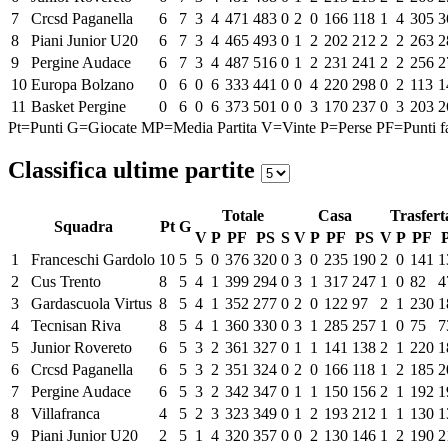
7
Crcsd Paganella
6
7
3
4
471
483
0
2
0
166
118
1
4
305
3
8
Piani Junior U20
6
7
3
4
465
493
0
1
2
202
212
2
2
263
2
9
Pergine Audace
6
7
3
4
487
516
0
1
2
231
241
2
2
256
2
10
Europa Bolzano
0
6
0
6
333
441
0
0
4
220
298
0
2
113
1
11
Basket Pergine
0
6
0
6
373
501
0
0
3
170
237
0
3
203
2
Pt=Punti
G=Giocate
MP=Media Partita
V=Vinte
P=Perse
PF=Punti fa
Classifica ultime partite
Totale
Casa
Trasfert
Squadra
Pt
G
V
P
PF
PS
S
V
P
PF
PS
V
P
PF
1
Franceschi Gardolo
10
5
5
0
376
320
0
3
0
235
190
2
0
141
1
2
Cus Trento
8
5
4
1
399
294
0
3
1
317
247
1
0
82
4
3
Gardascuola Virtus
8
5
4
1
352
277
0
2
0
122
97
2
1
230
1
4
Tecnisan Riva
8
5
4
1
360
330
0
3
1
285
257
1
0
75
7
5
Junior Rovereto
6
5
3
2
361
327
0
1
1
141
138
2
1
220
1
6
Crcsd Paganella
6
5
3
2
351
324
0
2
0
166
118
1
2
185
2
7
Pergine Audace
6
5
3
2
342
347
0
1
1
150
156
2
1
192
1
8
Villafranca
4
5
2
3
323
349
0
1
2
193
212
1
1
130
1
9
Piani Junior U20
2
5
1
4
320
357
0
0
2
130
146
1
2
190
2