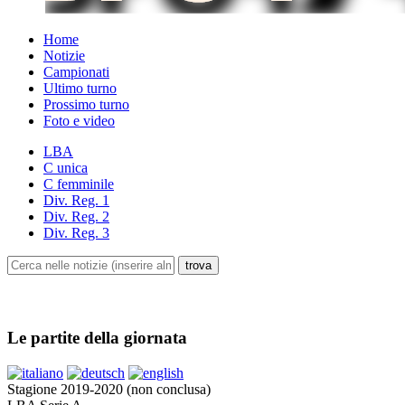
Home
Notizie
Campionati
Ultimo turno
Prossimo turno
Foto e video
LBA
C unica
C femminile
Div. Reg. 1
Div. Reg. 2
Div. Reg. 3
Le partite della giornata
Stagione 2019-2020 (non conclusa)