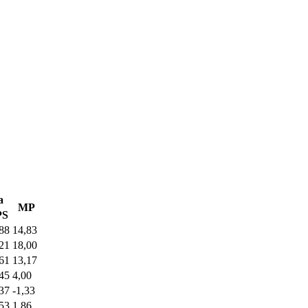
a
MP
PS
88
14,83
21
18,00
61
13,17
45
4,00
37
-1,33
53
1,86