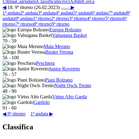
Ultima
Calendario
Classifica
Incroci
Arbitri
Cerca
◀
18. 9ª ritorno (26.02.2023)
▶
1ª andata
2ª andata
3ª andata
4ª andata
5ª andata
6ª andata
7ª andata
8ª
andata
9ª andata
1ª ritorno
2ª ritorno
3ª ritorno
4ª ritorno
5ª ritorno
6ª
ritorno
7ª ritorno
8ª ritorno
9ª ritorno
Europa Bolzano
Valsugana Basket
70
-
59
Maia Merano
Buster Verona
56
-
100
Peschiera
Junior Rovereto
76
-
57
Piani Bolzano
Night Owls Trento
48
-
90
Virtus Alto Garda
Gardolo
91
-
60
◀ 8ª ritorno
1ª andata ▶
Classifica