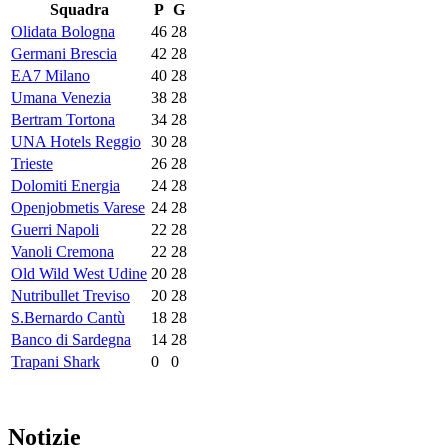
Squadra
P
G
Olidata Bologna
46
28
Germani Brescia
42
28
EA7 Milano
40
28
Umana Venezia
38
28
Bertram Tortona
34
28
UNA Hotels Reggio
30
28
Trieste
26
28
Dolomiti Energia
24
28
Openjobmetis Varese
24
28
Guerri Napoli
22
28
Vanoli Cremona
22
28
Old Wild West Udine
20
28
Nutribullet Treviso
20
28
S.Bernardo Cantù
18
28
Banco di Sardegna
14
28
Trapani Shark
0
0
Notizie