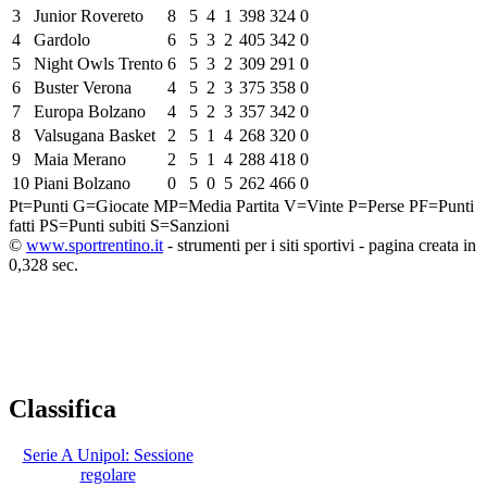
3
Junior Rovereto
8
5
4
1
398
324
0
4
Gardolo
6
5
3
2
405
342
0
5
Night Owls Trento
6
5
3
2
309
291
0
6
Buster Verona
4
5
2
3
375
358
0
7
Europa Bolzano
4
5
2
3
357
342
0
8
Valsugana Basket
2
5
1
4
268
320
0
9
Maia Merano
2
5
1
4
288
418
0
10
Piani Bolzano
0
5
0
5
262
466
0
Pt=Punti
G=Giocate
MP=Media Partita
V=Vinte
P=Perse
PF=Punti
fatti
PS=Punti subiti
S=Sanzioni
©
www.sportrentino.it
- strumenti per i siti sportivi - pagina creata in
0,328 sec.
Classifica
Serie A Unipol: Sessione
regolare