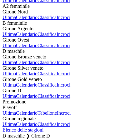
Ultima
Calendario
Classifica
Incroci
A2 femminile
Girone Nord
Ultima
Calendario
Classifica
Incroci
B femminile
Girone Argento
Ultima
Calendario
Classifica
Incroci
Girone Ovest
Ultima
Calendario
Classifica
Incroci
D maschile
Girone Bronze veneto
Ultima
Calendario
Classifica
Incroci
Girone Silver veneto
Ultima
Calendario
Classifica
Incroci
Girone Gold veneto
Ultima
Calendario
Classifica
Incroci
Girone D
Ultima
Calendario
Classifica
Incroci
Promozione
Playoff
Ultima
Calendario
Tabellone
Incroci
Girone regionale
Ultima
Calendario
Classifica
Incroci
Elenco delle stagioni
D maschile ❯ Girone D