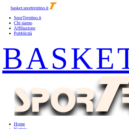
basket.sportrentino.it
SporTrentino.it
Chi siamo
Affiliazione
Pubblicità
Home