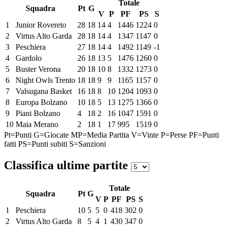
Totale
Squadra
Pt
G
V
P
PF
PS
S
1
Junior Rovereto
28
18
14
4
1446
1224
0
2
Virtus Alto Garda
28
18
14
4
1347
1147
0
3
Peschiera
27
18
14
4
1492
1149
-1
4
Gardolo
26
18
13
5
1476
1260
0
5
Buster Verona
20
18
10
8
1332
1273
0
6
Night Owls Trento
18
18
9
9
1165
1157
0
7
Valsugana Basket
16
18
8
10
1204
1093
0
8
Europa Bolzano
10
18
5
13
1275
1366
0
9
Piani Bolzano
4
18
2
16
1047
1591
0
10
Maia Merano
2
18
1
17
995
1519
0
Pt=Punti
G=Giocate
MP=Media Partita
V=Vinte
P=Perse
PF=Punti
fatti
PS=Punti subiti
S=Sanzioni
Classifica ultime partite
Totale
Squadra
Pt
G
V
P
PF
PS
S
1
Peschiera
10
5
5
0
418
302
0
2
Virtus Alto Garda
8
5
4
1
430
347
0