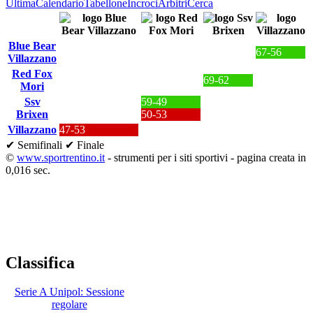
Ultima
Calendario
Tabellone
Incroci
Arbitri
Cerca
Blue Bear
67-56
Villazzano
Red Fox
69-62
Mori
Ssv
59-49
Brixen
50-53
Villazzano
47-53
✔ Semifinali
✔ Finale
©
www.sportrentino.it
- strumenti per i siti sportivi - pagina creata in
0,016 sec.
Classifica
Serie A Unipol: Sessione
regolare