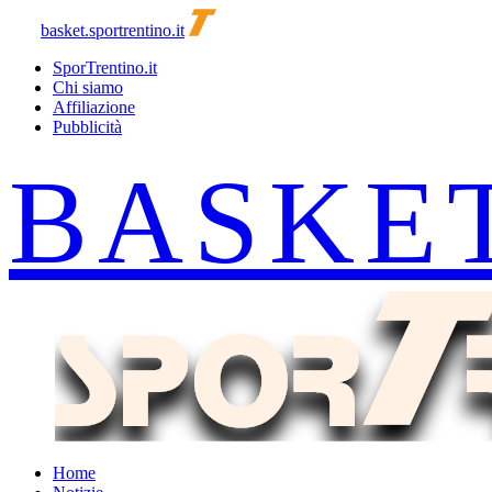
basket.sportrentino.it
SporTrentino.it
Chi siamo
Affiliazione
Pubblicità
Home