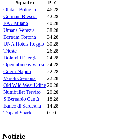
Squadra
P
G
Olidata Bologna
46
28
Germani Brescia
42
28
EA7 Milano
40
28
Umana Venezia
38
28
Bertram Tortona
34
28
UNA Hotels Reggio
30
28
Trieste
26
28
Dolomiti Energia
24
28
Openjobmetis Varese
24
28
Guerri Napoli
22
28
Vanoli Cremona
22
28
Old Wild West Udine
20
28
Nutribullet Treviso
20
28
S.Bernardo Cantù
18
28
Banco di Sardegna
14
28
Trapani Shark
0
0
Notizie