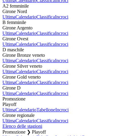
Ultima
Calendario
Classifica
Incroci
A2 femminile
Girone Nord
Ultima
Calendario
Classifica
Incroci
B femminile
Girone Argento
Ultima
Calendario
Classifica
Incroci
Girone Ovest
Ultima
Calendario
Classifica
Incroci
D maschile
Girone Bronze veneto
Ultima
Calendario
Classifica
Incroci
Girone Silver veneto
Ultima
Calendario
Classifica
Incroci
Girone Gold veneto
Ultima
Calendario
Classifica
Incroci
Girone D
Ultima
Calendario
Classifica
Incroci
Promozione
Playoff
Ultima
Calendario
Tabellone
Incroci
Girone regionale
Ultima
Calendario
Classifica
Incroci
Elenco delle stagioni
Promozione ❯ Playoff