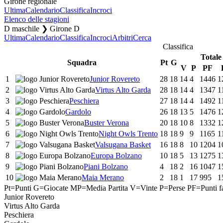
Girone regionale
Ultima
Calendario
Classifica
Incroci
Elenco delle stagioni
D maschile ❯ Girone D
Ultima
Calendario
Classifica
Incroci
Arbitri
Cerca
Classifica
Totale
Squadra
Pt
G
V
P
PF
1
Junior Rovereto
28
18
14
4
1446
1
2
Virtus Alto Garda
28
18
14
4
1347
1
3
Peschiera
27
18
14
4
1492
1
4
Gardolo
26
18
13
5
1476
1
5
Buster Verona
20
18
10
8
1332
1
6
Night Owls Trento
18
18
9
9
1165
1
7
Valsugana Basket
16
18
8
10
1204
1
8
Europa Bolzano
10
18
5
13
1275
1
9
Piani Bolzano
4
18
2
16
1047
1
10
Maia Merano
2
18
1
17
995
1
Pt=Punti
G=Giocate
MP=Media Partita
V=Vinte
P=Perse
PF=Punti fa
Junior Rovereto
Virtus Alto Garda
Peschiera