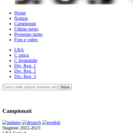
Home
Notizie
Campionati
Ultimo turno
Prossimo turno
Foto e video
LBA
C unica
C femminile
Div. Reg. 1
Div. Reg. 2
Div. Reg. 3
Campionati
Stagione 2022-2023