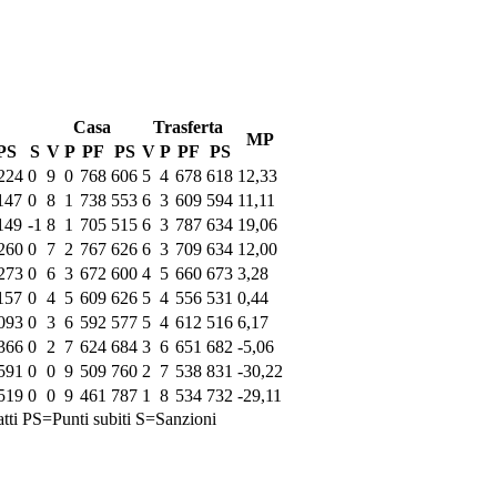
Casa
Trasferta
MP
PS
S
V
P
PF
PS
V
P
PF
PS
224
0
9
0
768
606
5
4
678
618
12,33
147
0
8
1
738
553
6
3
609
594
11,11
149
-1
8
1
705
515
6
3
787
634
19,06
260
0
7
2
767
626
6
3
709
634
12,00
273
0
6
3
672
600
4
5
660
673
3,28
157
0
4
5
609
626
5
4
556
531
0,44
093
0
3
6
592
577
5
4
612
516
6,17
366
0
2
7
624
684
3
6
651
682
-5,06
591
0
0
9
509
760
2
7
538
831
-30,22
519
0
0
9
461
787
1
8
534
732
-29,11
tti
PS=Punti subiti
S=Sanzioni