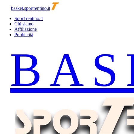
basket.sportrentino.it
SporTrentino.it
Chi siamo
Affiliazione
Pubblicità