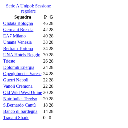
Serie A Unipol: Sessione
regolare
Squadra
P
G
Olidata Bologna
46
28
Germani Brescia
42
28
EA7 Milano
40
28
Umana Venezia
38
28
Bertram Tortona
34
28
UNA Hotels Reggio
30
28
Trieste
26
28
Dolomiti Energia
24
28
Openjobmetis Varese
24
28
Guerri Napoli
22
28
Vanoli Cremona
22
28
Old Wild West Udine
20
28
Nutribullet Treviso
20
28
S.Bernardo Cantù
18
28
Banco di Sardegna
14
28
Trapani Shark
0
0