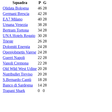
Squadra
P
G
Olidata Bologna
46
28
Germani Brescia
42
28
EA7 Milano
40
28
Umana Venezia
38
28
Bertram Tortona
34
28
UNA Hotels Reggio
30
28
Trieste
26
28
Dolomiti Energia
24
28
Openjobmetis Varese
24
28
Guerri Napoli
22
28
Vanoli Cremona
22
28
Old Wild West Udine
20
28
Nutribullet Treviso
20
28
S.Bernardo Cantù
18
28
Banco di Sardegna
14
28
Trapani Shark
0
0