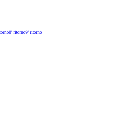
itorno
8ª ritorno
9ª ritorno