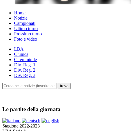
Home
Notizie
Campionati
Ultimo turno
Prossimo turno
Foto e video
LBA
C unica
C femminile
Div. Reg. 1
Div. Reg. 2
Div. Reg. 3
Le partite della giornata
Stagione 2022-2023