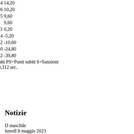
94
14,20
76
10,20
35
9,60
8
9,60
13
0,20
74
-5,20
42
-10,60
40
-24,80
22
-39,80
tti
PS=Punti subiti
S=Sanzioni
0,312 sec.
Notizie
D maschile
lunedì 8 maggio 2023