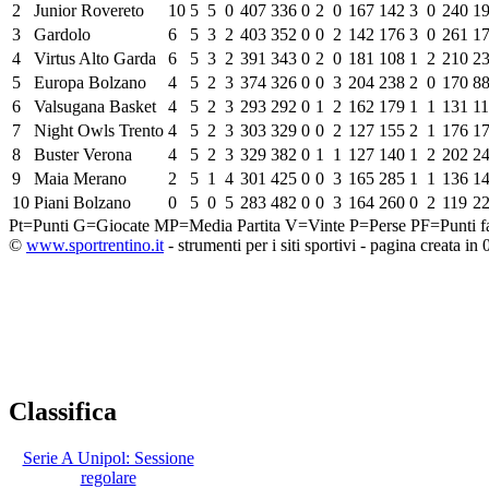
2
Junior Rovereto
10
5
5
0
407
336
0
2
0
167
142
3
0
240
1
3
Gardolo
6
5
3
2
403
352
0
0
2
142
176
3
0
261
1
4
Virtus Alto Garda
6
5
3
2
391
343
0
2
0
181
108
1
2
210
2
5
Europa Bolzano
4
5
2
3
374
326
0
0
3
204
238
2
0
170
8
6
Valsugana Basket
4
5
2
3
293
292
0
1
2
162
179
1
1
131
1
7
Night Owls Trento
4
5
2
3
303
329
0
0
2
127
155
2
1
176
1
8
Buster Verona
4
5
2
3
329
382
0
1
1
127
140
1
2
202
2
9
Maia Merano
2
5
1
4
301
425
0
0
3
165
285
1
1
136
1
10
Piani Bolzano
0
5
0
5
283
482
0
0
3
164
260
0
2
119
2
Pt=Punti
G=Giocate
MP=Media Partita
V=Vinte
P=Perse
PF=Punti fa
©
www.sportrentino.it
- strumenti per i siti sportivi - pagina creata in 
Classifica
Serie A Unipol: Sessione
regolare