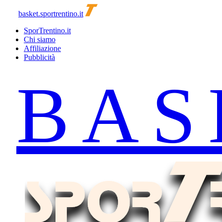
basket.sportrentino.it
SporTrentino.it
Chi siamo
Affiliazione
Pubblicità