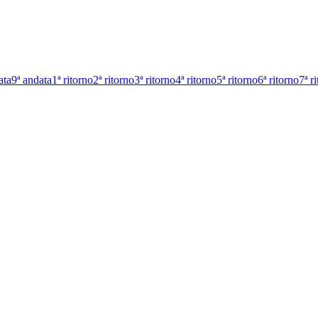
ata
9ª andata
1ª ritorno
2ª ritorno
3ª ritorno
4ª ritorno
5ª ritorno
6ª ritorno
7ª r