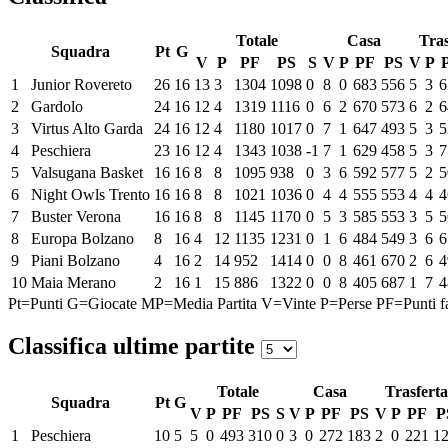
Totale
Casa
Tras
Squadra
Pt
G
V
P
PF
PS
S
V
P
PF
PS
V
P
1
Junior Rovereto
26
16
13
3
1304
1098
0
8
0
683
556
5
3
6
2
Gardolo
24
16
12
4
1319
1116
0
6
2
670
573
6
2
6
3
Virtus Alto Garda
24
16
12
4
1180
1017
0
7
1
647
493
5
3
5
4
Peschiera
23
16
12
4
1343
1038
-1
7
1
629
458
5
3
7
5
Valsugana Basket
16
16
8
8
1095
938
0
3
6
592
577
5
2
5
6
Night Owls Trento
16
16
8
8
1021
1036
0
4
4
555
553
4
4
4
7
Buster Verona
16
16
8
8
1145
1170
0
5
3
585
553
3
5
5
8
Europa Bolzano
8
16
4
12
1135
1231
0
1
6
484
549
3
6
6
9
Piani Bolzano
4
16
2
14
952
1414
0
0
8
461
670
2
6
4
10
Maia Merano
2
16
1
15
886
1322
0
0
8
405
687
1
7
4
Pt=Punti
G=Giocate
MP=Media Partita
V=Vinte
P=Perse
PF=Punti fa
Classifica ultime partite
Totale
Casa
Trasferta
Squadra
Pt
G
V
P
PF
PS
S
V
P
PF
PS
V
P
PF
P
1
Peschiera
10
5
5
0
493
310
0
3
0
272
183
2
0
221
1