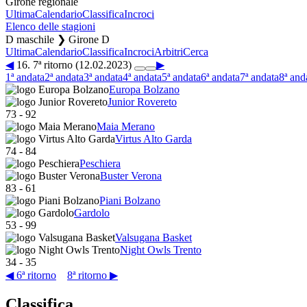
Girone regionale
Ultima
Calendario
Classifica
Incroci
Elenco delle stagioni
D maschile ❯ Girone D
Ultima
Calendario
Classifica
Incroci
Arbitri
Cerca
◀
16. 7ª ritorno (12.02.2023)
▶
1ª andata
2ª andata
3ª andata
4ª andata
5ª andata
6ª andata
7ª andata
8ª and
Europa Bolzano
Junior Rovereto
73
-
92
Maia Merano
Virtus Alto Garda
74
-
84
Peschiera
Buster Verona
83
-
61
Piani Bolzano
Gardolo
53
-
99
Valsugana Basket
Night Owls Trento
34
-
35
◀ 6ª ritorno
8ª ritorno ▶
Classifica