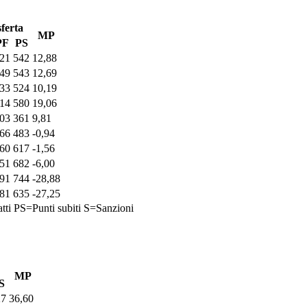
ferta
MP
PF
PS
21
542
12,88
49
543
12,69
33
524
10,19
14
580
19,06
03
361
9,81
66
483
-0,94
60
617
-1,56
51
682
-6,00
91
744
-28,88
81
635
-27,25
tti
PS=Punti subiti
S=Sanzioni
MP
S
27
36,60