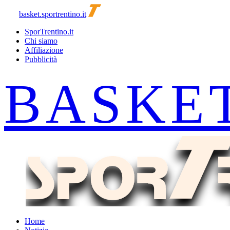
basket.sportrentino.it
SporTrentino.it
Chi siamo
Affiliazione
Pubblicità
Home