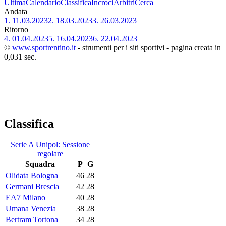
Ultima
Calendario
Classifica
Incroci
Arbitri
Cerca
Andata
1.
11.03.2023
2.
18.03.2023
3.
26.03.2023
Ritorno
4.
01.04.2023
5.
16.04.2023
6.
22.04.2023
©
www.sportrentino.it
- strumenti per i siti sportivi - pagina creata in
0,031 sec.
Classifica
Serie A Unipol: Sessione
regolare
Squadra
P
G
Olidata Bologna
46
28
Germani Brescia
42
28
EA7 Milano
40
28
Umana Venezia
38
28
Bertram Tortona
34
28