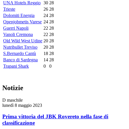
UNA Hotels Reggio
30
28
Trieste
26
28
Dolomiti Energia
24
28
Openjobmetis Varese
24
28
Guerri Napoli
22
28
Vanoli Cremona
22
28
Old Wild West Udine
20
28
Nutribullet Treviso
20
28
S.Bernardo Cantù
18
28
Banco di Sardegna
14
28
Trapani Shark
0
0
Notizie
D maschile
lunedì 8 maggio 2023
Prima vittoria del JBK Rovereto nella fase di
classificazione