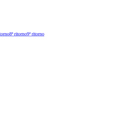
itorno
8ª ritorno
9ª ritorno