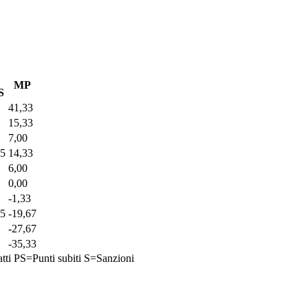
MP
S
41,33
15,33
7,00
5
14,33
6,00
0,00
-1,33
5
-19,67
-27,67
-35,33
tti
PS=Punti subiti
S=Sanzioni