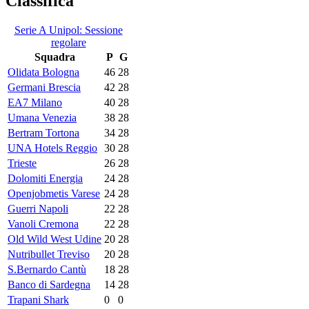
Classifica
Serie A Unipol: Sessione
regolare
Squadra
P
G
Olidata Bologna
46
28
Germani Brescia
42
28
EA7 Milano
40
28
Umana Venezia
38
28
Bertram Tortona
34
28
UNA Hotels Reggio
30
28
Trieste
26
28
Dolomiti Energia
24
28
Openjobmetis Varese
24
28
Guerri Napoli
22
28
Vanoli Cremona
22
28
Old Wild West Udine
20
28
Nutribullet Treviso
20
28
S.Bernardo Cantù
18
28
Banco di Sardegna
14
28
Trapani Shark
0
0