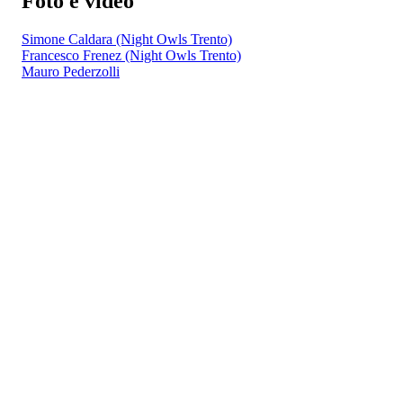
Foto e video
Simone Caldara (Night Owls Trento)
Francesco Frenez (Night Owls Trento)
Mauro Pederzolli