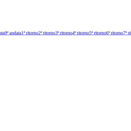
ata
9ª andata
1ª ritorno
2ª ritorno
3ª ritorno
4ª ritorno
5ª ritorno
6ª ritorno
7ª r