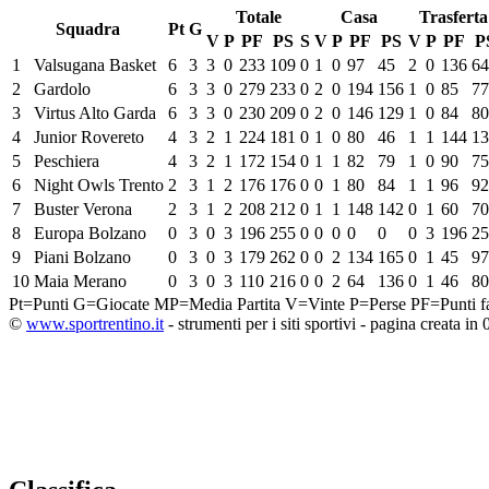
Totale
Casa
Trasferta
Squadra
Pt
G
V
P
PF
PS
S
V
P
PF
PS
V
P
PF
P
1
Valsugana Basket
6
3
3
0
233
109
0
1
0
97
45
2
0
136
64
2
Gardolo
6
3
3
0
279
233
0
2
0
194
156
1
0
85
77
3
Virtus Alto Garda
6
3
3
0
230
209
0
2
0
146
129
1
0
84
80
4
Junior Rovereto
4
3
2
1
224
181
0
1
0
80
46
1
1
144
13
5
Peschiera
4
3
2
1
172
154
0
1
1
82
79
1
0
90
75
6
Night Owls Trento
2
3
1
2
176
176
0
0
1
80
84
1
1
96
92
7
Buster Verona
2
3
1
2
208
212
0
1
1
148
142
0
1
60
70
8
Europa Bolzano
0
3
0
3
196
255
0
0
0
0
0
0
3
196
25
9
Piani Bolzano
0
3
0
3
179
262
0
0
2
134
165
0
1
45
97
10
Maia Merano
0
3
0
3
110
216
0
0
2
64
136
0
1
46
80
Pt=Punti
G=Giocate
MP=Media Partita
V=Vinte
P=Perse
PF=Punti fa
©
www.sportrentino.it
- strumenti per i siti sportivi - pagina creata in 