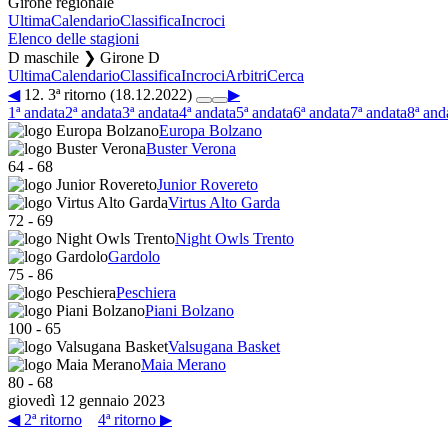
Girone regionale
Ultima
Calendario
Classifica
Incroci
Elenco delle stagioni
D maschile ❯ Girone D
Ultima
Calendario
Classifica
Incroci
Arbitri
Cerca
◀
12. 3ª ritorno (18.12.2022)
▶
1ª andata
2ª andata
3ª andata
4ª andata
5ª andata
6ª andata
7ª andata
8ª and
Europa Bolzano
Buster Verona
64
-
68
Junior Rovereto
Virtus Alto Garda
72
-
69
Night Owls Trento
Gardolo
75
-
86
Peschiera
Piani Bolzano
100
-
65
Valsugana Basket
Maia Merano
80
-
68
giovedì 12 gennaio 2023
◀ 2ª ritorno
4ª ritorno ▶