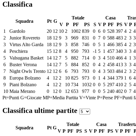
Classifica
Totale
Casa
Tras
Squadra
Pt
G
V
P
PF
PS
S
V
P
PF
PS
V
P
1
Gardolo
20
12
10
2
1002
839
0
6
0
528
397
4
2
4
2
Junior Rovereto
18
12
9
3
969
831
0
7
0
588
483
2
3
3
3
Virtus Alto Garda
18
12
9
3
858
746
0
5
1
466
385
4
2
3
4
Peschiera
15
12
8
4
950
793
-1
5
1
457
340
3
3
4
5
Valsugana Basket
14
12
7
5
882
714
0
3
4
510
466
4
1
3
6
Buster Verona
14
12
7
5
884
852
0
4
2
458
413
3
3
4
7
Night Owls Trento
12
12
6
6
793
793
0
4
3
503
484
2
3
2
8
Europa Bolzano
4
12
2
10
825
973
0
1
4
344
379
1
6
4
9
Piani Bolzano
4
12
2
10
734
1032
0
0
5
297
410
2
5
4
10
Maia Merano
0
12
0
12
653
977
0
0
5
240
402
0
7
4
Pt=Punti
G=Giocate
MP=Media Partita
V=Vinte
P=Perse
PF=Punti fa
Classifica ultime partite
Totale
Casa
Trasfert
Squadra
Pt
G
V
P
PF
PS
S
V
P
PF
PS
V
P
PF