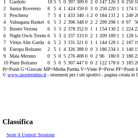
1
Gardolo
10
5
5
0
397
309
0
2
0
147
126
3
0
250
1
2
Junior Rovereto
8
5
4
1
424
359
0
3
0
250
220
1
1
174
1
3
Peschiera
7
5
4
1
433
340
-1
2
0
184
131
2
1
249
2
4
Valsugana Basket
6
5
3
2
396
348
0
2
2
299
298
1
0
97
5
5
Buster Verona
6
5
3
2
378
352
0
1
1
154
130
2
1
224
2
6
Night Owls Trento
6
5
3
2
337
333
0
2
1
209
189
1
1
128
1
7
Virtus Alto Garda
4
5
2
3
331
321
0
1
1
144
128
1
2
187
1
8
Europa Bolzano
2
5
1
4
326
388
0
0
3
186
234
1
1
140
1
9
Maia Merano
0
5
0
5
276
408
0
0
2
96
180
0
3
180
2
10
Piani Bolzano
0
5
0
5
307
447
0
0
2
122
178
0
3
185
2
Pt=Punti
G=Giocate
MP=Media Partita
V=Vinte
P=Perse
PF=Punti fa
©
www.sportrentino.it
- strumenti per i siti sportivi - pagina creata in 
Classifica
Serie A Unipol: Sessione