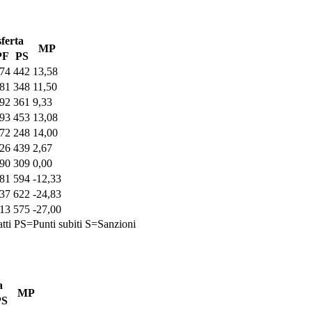
ferta
MP
PF
PS
74
442
13,58
81
348
11,50
92
361
9,33
93
453
13,08
72
248
14,00
26
439
2,67
90
309
0,00
81
594
-12,33
37
622
-24,83
13
575
-27,00
tti
PS=Punti subiti
S=Sanzioni
a
MP
PS