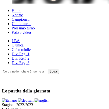
Home
Notizie
Campionati
Ultimo turno
Prossimo turno
Foto e video
LBA
C unica
C femminile
Div. Reg. 1
Div. Reg. 2
Div. Reg. 3
Le partite della giornata
Stagione 2022-2023