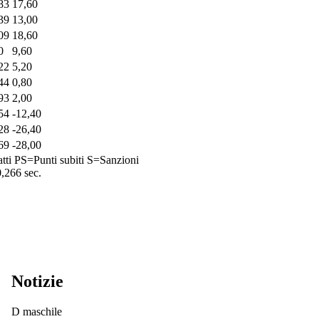
83
17,60
39
13,00
09
18,60
0
9,60
22
5,20
44
0,80
93
2,00
54
-12,40
28
-26,40
69
-28,00
tti
PS=Punti subiti
S=Sanzioni
0,266 sec.
Notizie
D maschile