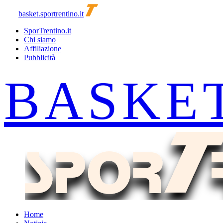
basket.sportrentino.it
SporTrentino.it
Chi siamo
Affiliazione
Pubblicità
Home