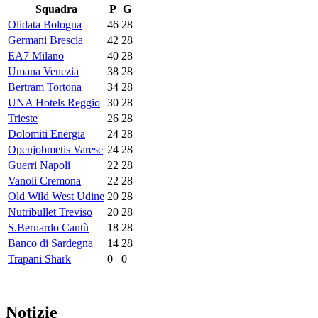
Squadra
P
G
Olidata Bologna
46
28
Germani Brescia
42
28
EA7 Milano
40
28
Umana Venezia
38
28
Bertram Tortona
34
28
UNA Hotels Reggio
30
28
Trieste
26
28
Dolomiti Energia
24
28
Openjobmetis Varese
24
28
Guerri Napoli
22
28
Vanoli Cremona
22
28
Old Wild West Udine
20
28
Nutribullet Treviso
20
28
S.Bernardo Cantù
18
28
Banco di Sardegna
14
28
Trapani Shark
0
0
Notizie