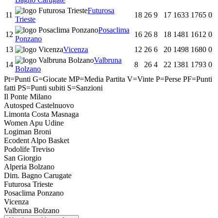
Futurosa
11
18
26
9
17
1633
1765
0
Trieste
Posaclima
12
16
26
8
18
1481
1612
0
Ponzano
13
Vicenza
12
26
6
20
1498
1680
0
Valbruna
14
8
26
4
22
1381
1793
0
Bolzano
Pt=Punti
G=Giocate
MP=Media Partita
V=Vinte
P=Perse
PF=Punti
fatti
PS=Punti subiti
S=Sanzioni
Il Ponte Milano
Autosped Castelnuovo
Limonta Costa Masnaga
Women Apu Udine
Logiman Broni
Ecodent Alpo Basket
Podolife Treviso
San Giorgio
Alperia Bolzano
Dim. Bagno Carugate
Futurosa Trieste
Posaclima Ponzano
Vicenza
Valbruna Bolzano