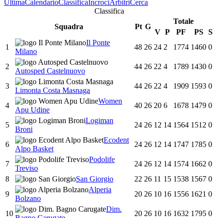
Ultima
Calendario
Classifica
Incroci
Arbitri
Cerca
Classifica
Totale
Squadra
Pt
G
V
P
PF
PS
S
Il Ponte
1
48
26
24
2
1774
1460
0
Milano
2
44
26
22
4
1789
1430
0
Autosped Castelnuovo
3
44
26
22
4
1909
1593
0
Limonta Costa Masnaga
Women
4
40
26
20
6
1678
1479
0
Apu Udine
Logiman
5
24
26
12
14
1564
1512
0
Broni
Ecodent
6
24
26
12
14
1747
1785
0
Alpo Basket
Podolife
7
24
26
12
14
1574
1662
0
Treviso
8
San Giorgio
22
26
11
15
1538
1567
0
Alperia
9
20
26
10
16
1556
1621
0
Bolzano
Dim.
10
20
26
10
16
1632
1795
0
Bagno Carugate