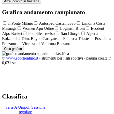
Alza incontri in trasferta
Grafico andamento campionato
Il Ponte Milano
Autosped Castelnuovo
Limonta Costa
Masnaga
Women Apu Udine
Logiman Broni
Ecodent
Alpo Basket
Podolife Treviso
San Giorgio
Alperia
Bolzano
Dim. Bagno Carugate
Futurosa Trieste
Posaclima
Ponzano
Vicenza
Valbruna Bolzano
Crea grafico
©
www.sportrentino.it
- strumenti per i siti sportivi - pagina creata in
0,031 sec.
Classifica
Serie A Unipol: Sessione
regolare