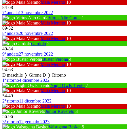
Maia Merano
10
84
-
68
7ª andata
13 novembre 2022
Virtus Alto Garda
1
Maia Merano
10
89
-
52
8ª andata
20 novembre 2022
Maia Merano
10
Gardolo
2
40
-
84
9ª andata
27 novembre 2022
Buster Verona
4
Maia Merano
10
94
-
63
D maschile ❭ Girone D ❭ Ritorno
1ª ritorno
4 dicembre 2022
Night Owls Trento
7
Maia Merano
10
54
-
49
2ª ritorno
11 dicembre 2022
Maia Merano
10
Junior Rovereto
3
56
-
96
3ª ritorno
12 gennaio 2023
Valsugana Basket
5