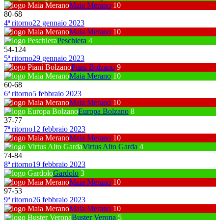
Maia Merano
10
80
-
68
4ª ritorno
22 gennaio 2023
Maia Merano
10
Peschiera
4
54
-
124
5ª ritorno
29 gennaio 2023
Piani Bolzano
9
Maia Merano
10
60
-
68
6ª ritorno
5 febbraio 2023
Maia Merano
10
Europa Bolzano
8
37
-
77
7ª ritorno
12 febbraio 2023
Maia Merano
10
Virtus Alto Garda
4
74
-
84
8ª ritorno
19 febbraio 2023
Gardolo
3
Maia Merano
10
97
-
53
9ª ritorno
26 febbraio 2023
Maia Merano
10
Buster Verona
5