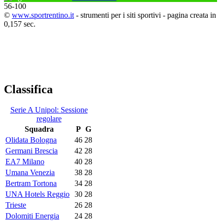
56
-
100
©
www.sportrentino.it
- strumenti per i siti sportivi - pagina creata in
0,157 sec.
Classifica
Serie A Unipol: Sessione
regolare
Squadra
P
G
Olidata Bologna
46
28
Germani Brescia
42
28
EA7 Milano
40
28
Umana Venezia
38
28
Bertram Tortona
34
28
UNA Hotels Reggio
30
28
Trieste
26
28
Dolomiti Energia
24
28