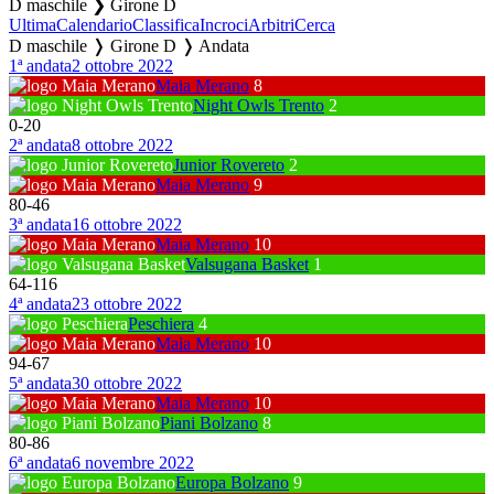
D maschile ❯ Girone D
Ultima
Calendario
Classifica
Incroci
Arbitri
Cerca
D maschile ❭ Girone D ❭ Andata
1ª andata
2 ottobre 2022
Maia Merano
8
Night Owls Trento
2
0
-
20
2ª andata
8 ottobre 2022
Junior Rovereto
2
Maia Merano
9
80
-
46
3ª andata
16 ottobre 2022
Maia Merano
10
Valsugana Basket
1
64
-
116
4ª andata
23 ottobre 2022
Peschiera
4
Maia Merano
10
94
-
67
5ª andata
30 ottobre 2022
Maia Merano
10
Piani Bolzano
8
80
-
86
6ª andata
6 novembre 2022
Europa Bolzano
9