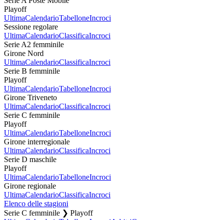
Serie A Poste Mobile
Playoff
Ultima
Calendario
Tabellone
Incroci
Sessione regolare
Ultima
Calendario
Classifica
Incroci
Serie A2 femminile
Girone Nord
Ultima
Calendario
Classifica
Incroci
Serie B femminile
Playoff
Ultima
Calendario
Tabellone
Incroci
Girone Triveneto
Ultima
Calendario
Classifica
Incroci
Serie C femminile
Playoff
Ultima
Calendario
Tabellone
Incroci
Girone interregionale
Ultima
Calendario
Classifica
Incroci
Serie D maschile
Playoff
Ultima
Calendario
Tabellone
Incroci
Girone regionale
Ultima
Calendario
Classifica
Incroci
Elenco delle stagioni
Serie C femminile ❯ Playoff