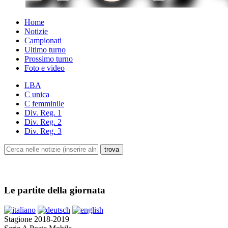
Home
Notizie
Campionati
Ultimo turno
Prossimo turno
Foto e video
LBA
C unica
C femminile
Div. Reg. 1
Div. Reg. 2
Div. Reg. 3
Le partite della giornata
Stagione 2018-2019