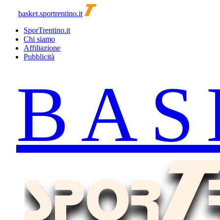
basket.sportrentino.it
SporTrentino.it
Chi siamo
Affiliazione
Pubblicità