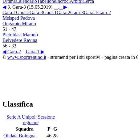
Ultima
Calendario
Tabellone
Incroci
Arbitri
Cerca
◀
3. Gara-3 (15.05.2019)
▶
Gara-1
Gara-2
Gara-3
Gara-1
Gara-2
Gara-3
Gara-1
Gara-2
Melsped Padova
Ongarato Mirano
51
-
47
Pietribiasi Marano
Belvedere Ravina
56
-
33
◀ Gara-2
Gara-1 ▶
©
www.sportrentino.it
- strumenti per i siti sportivi - pagina creata in 
Classifica
Serie A Unipol: Sessione
regolare
Squadra
P
G
Olidata Bologna
46
28