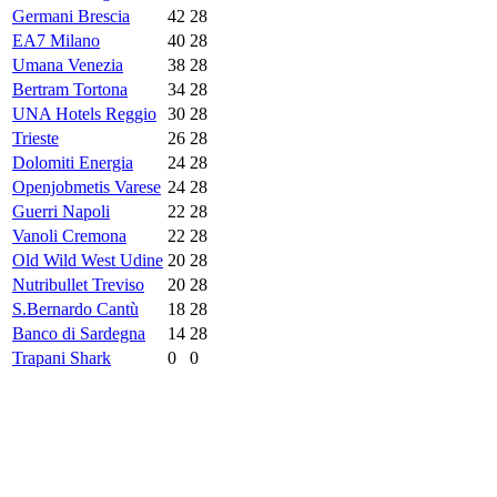
Germani Brescia
42
28
EA7 Milano
40
28
Umana Venezia
38
28
Bertram Tortona
34
28
UNA Hotels Reggio
30
28
Trieste
26
28
Dolomiti Energia
24
28
Openjobmetis Varese
24
28
Guerri Napoli
22
28
Vanoli Cremona
22
28
Old Wild West Udine
20
28
Nutribullet Treviso
20
28
S.Bernardo Cantù
18
28
Banco di Sardegna
14
28
Trapani Shark
0
0