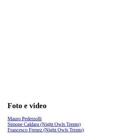
Foto e video
Mauro Pederzolli
Simone Caldara (Night Owls Trento)
Francesco Frenez (Night Owls Trento)