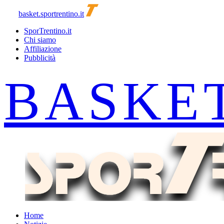
basket.sportrentino.it
SporTrentino.it
Chi siamo
Affiliazione
Pubblicità
Home