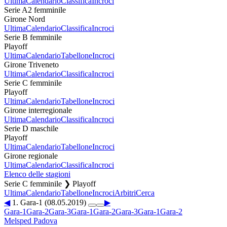
Ultima
Calendario
Classifica
Incroci
Serie A2 femminile
Girone Nord
Ultima
Calendario
Classifica
Incroci
Serie B femminile
Playoff
Ultima
Calendario
Tabellone
Incroci
Girone Triveneto
Ultima
Calendario
Classifica
Incroci
Serie C femminile
Playoff
Ultima
Calendario
Tabellone
Incroci
Girone interregionale
Ultima
Calendario
Classifica
Incroci
Serie D maschile
Playoff
Ultima
Calendario
Tabellone
Incroci
Girone regionale
Ultima
Calendario
Classifica
Incroci
Elenco delle stagioni
Serie C femminile ❯ Playoff
Ultima
Calendario
Tabellone
Incroci
Arbitri
Cerca
◀
1. Gara-1 (08.05.2019)
▶
Gara-1
Gara-2
Gara-3
Gara-1
Gara-2
Gara-3
Gara-1
Gara-2
Melsped Padova