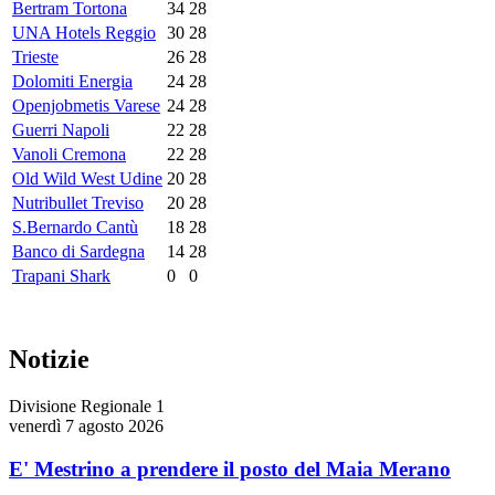
Bertram Tortona
34
28
UNA Hotels Reggio
30
28
Trieste
26
28
Dolomiti Energia
24
28
Openjobmetis Varese
24
28
Guerri Napoli
22
28
Vanoli Cremona
22
28
Old Wild West Udine
20
28
Nutribullet Treviso
20
28
S.Bernardo Cantù
18
28
Banco di Sardegna
14
28
Trapani Shark
0
0
Notizie
Divisione Regionale 1
venerdì 7 agosto 2026
E' Mestrino a prendere il posto del Maia Merano