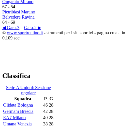
Ongarato Mirano
67
-
54
Pietribiasi Marano
Belvedere Ravina
64
-
69
◀ Gara-3
Gara-2 ▶
©
www.sportrentino.it
- strumenti per i siti sportivi - pagina creata in
0,109 sec.
Classifica
Serie A Unipol: Sessione
regolare
Squadra
P
G
Olidata Bologna
46
28
Germani Brescia
42
28
EA7 Milano
40
28
Umana Venezia
38
28