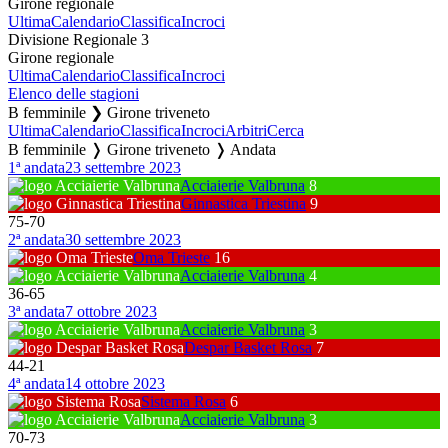
Girone regionale
Ultima
Calendario
Classifica
Incroci
Divisione Regionale 3
Girone regionale
Ultima
Calendario
Classifica
Incroci
Elenco delle stagioni
B femminile ❯ Girone triveneto
Ultima
Calendario
Classifica
Incroci
Arbitri
Cerca
B femminile ❭ Girone triveneto ❭ Andata
1ª andata
23 settembre 2023
Acciaierie Valbruna
8
Ginnastica Triestina
9
75
-
70
2ª andata
30 settembre 2023
Oma Trieste
16
Acciaierie Valbruna
4
36
-
65
3ª andata
7 ottobre 2023
Acciaierie Valbruna
3
Despar Basket Rosa
7
44
-
21
4ª andata
14 ottobre 2023
Sistema Rosa
6
Acciaierie Valbruna
3
70
-
73