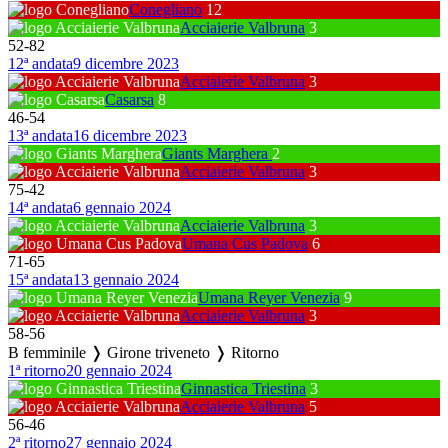
Conegliano
12
Acciaierie Valbruna
3
52
-
82
12ª andata
9 dicembre 2023
Acciaierie Valbruna
3
Casarsa
8
46
-
54
13ª andata
16 dicembre 2023
Giants Marghera
2
Acciaierie Valbruna
3
75
-
42
14ª andata
6 gennaio 2024
Acciaierie Valbruna
3
Umana Cus Padova
6
71
-
65
15ª andata
13 gennaio 2024
Umana Reyer Venezia
9
Acciaierie Valbruna
3
58
-
56
B femminile ❭ Girone triveneto ❭ Ritorno
1ª ritorno
20 gennaio 2024
Ginnastica Triestina
3
Acciaierie Valbruna
5
56
-
46
2ª ritorno
27 gennaio 2024