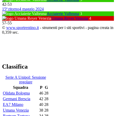
42
-
53
15ª ritorno
4 maggio 2024
Acciaierie Valbruna
3
Umana Reyer Venezia
4
57
-
55
©
www.sportrentino.it
- strumenti per i siti sportivi - pagina creata in
0,359 sec.
Classifica
Serie A Unipol: Sessione
regolare
Squadra
P
G
Olidata Bologna
46
28
Germani Brescia
42
28
EA7 Milano
40
28
Umana Venezia
38
28
Bertram Tortona
34
28