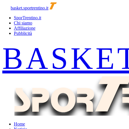
basket.sportrentino.it
SporTrentino.it
Chi siamo
Affiliazione
Pubblicità
Home