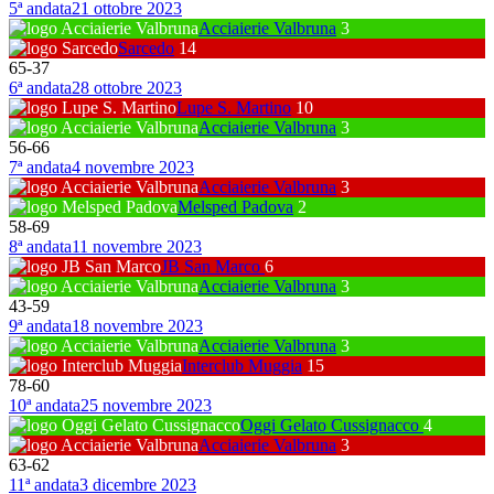
5ª andata
21 ottobre 2023
Acciaierie Valbruna
3
Sarcedo
14
65
-
37
6ª andata
28 ottobre 2023
Lupe S. Martino
10
Acciaierie Valbruna
3
56
-
66
7ª andata
4 novembre 2023
Acciaierie Valbruna
3
Melsped Padova
2
58
-
69
8ª andata
11 novembre 2023
JB San Marco
6
Acciaierie Valbruna
3
43
-
59
9ª andata
18 novembre 2023
Acciaierie Valbruna
3
Interclub Muggia
15
78
-
60
10ª andata
25 novembre 2023
Oggi Gelato Cussignacco
4
Acciaierie Valbruna
3
63
-
62
11ª andata
3 dicembre 2023