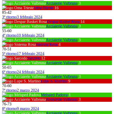
Acciaierie Valbruna
3
Oma Trieste
16
85
-
42
3ª ritorno
3 febbraio 2024
Despar Basket Rosa
14
Acciaierie Valbruna
3
55
-
60
4ª ritorno
10 febbraio 2024
Acciaierie Valbruna
3
Sistema Rosa
4
70
-
51
5ª ritorno
17 febbraio 2024
Sarcedo
12
Acciaierie Valbruna
3
50
-
65
6ª ritorno
24 febbraio 2024
Acciaierie Valbruna
3
Lupe S. Martino
9
70
-
60
7ª ritorno
2 marzo 2024
Melsped Padova
1
Acciaierie Valbruna
3
76
-
73
8ª ritorno
9 marzo 2024
Acciaierie Valbruna
3