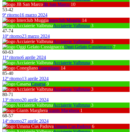
JB San Marco
10
53
-
42
9ª ritorno
16 marzo 2024
Interclub Muggia
14
Acciaierie Valbruna
3
47
-
74
10ª ritorno
23 marzo 2024
Acciaierie Valbruna
3
Oggi Gelato Cussignacco
7
60
-
63
11ª ritorno
6 aprile 2024
Acciaierie Valbruna
3
Conegliano
14
85
-
40
12ª ritorno
13 aprile 2024
Casarsa
9
Acciaierie Valbruna
3
80
-
71
13ª ritorno
20 aprile 2024
Acciaierie Valbruna
3
Giants Marghera
1
68
-
57
14ª ritorno
27 aprile 2024
Umana Cus Padova
6
Acciaierie Valbruna
3