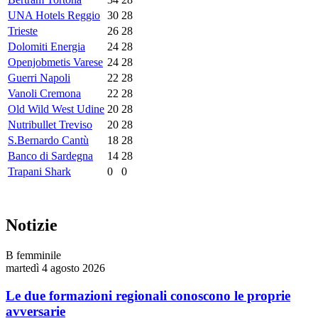
UNA Hotels Reggio
30
28
Trieste
26
28
Dolomiti Energia
24
28
Openjobmetis Varese
24
28
Guerri Napoli
22
28
Vanoli Cremona
22
28
Old Wild West Udine
20
28
Nutribullet Treviso
20
28
S.Bernardo Cantù
18
28
Banco di Sardegna
14
28
Trapani Shark
0
0
Notizie
B femminile
martedì 4 agosto 2026
Le due formazioni regionali conoscono le proprie
avversarie