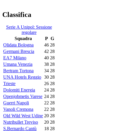
Classifica
Serie A Unipol: Sessione
regolare
Squadra
P
G
Olidata Bologna
46
28
Germani Brescia
42
28
EA7 Milano
40
28
Umana Venezia
38
28
Bertram Tortona
34
28
UNA Hotels Reggio
30
28
Trieste
26
28
Dolomiti Energia
24
28
Openjobmetis Varese
24
28
Guerri Napoli
22
28
Vanoli Cremona
22
28
Old Wild West Udine
20
28
Nutribullet Treviso
20
28
S.Bernardo Cantù
18
28