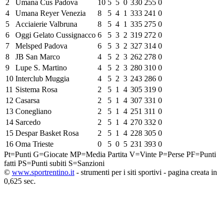
2
Umana Cus Padova
10
5
5
0
330
255
0
4
Umana Reyer Venezia
8
5
4
1
333
241
0
5
Acciaierie Valbruna
8
5
4
1
335
275
0
6
Oggi Gelato Cussignacco
6
5
3
2
319
272
0
7
Melsped Padova
6
5
3
2
327
314
0
8
JB San Marco
4
5
2
3
262
278
0
9
Lupe S. Martino
4
5
2
3
280
310
0
10
Interclub Muggia
4
5
2
3
243
286
0
11
Sistema Rosa
2
5
1
4
305
319
0
12
Casarsa
2
5
1
4
307
331
0
13
Conegliano
2
5
1
4
251
311
0
14
Sarcedo
2
5
1
4
270
332
0
15
Despar Basket Rosa
2
5
1
4
228
305
0
16
Oma Trieste
0
5
0
5
231
393
0
Pt=Punti
G=Giocate
MP=Media Partita
V=Vinte
P=Perse
PF=Punti
fatti
PS=Punti subiti
S=Sanzioni
©
www.sportrentino.it
- strumenti per i siti sportivi - pagina creata in
0,625 sec.