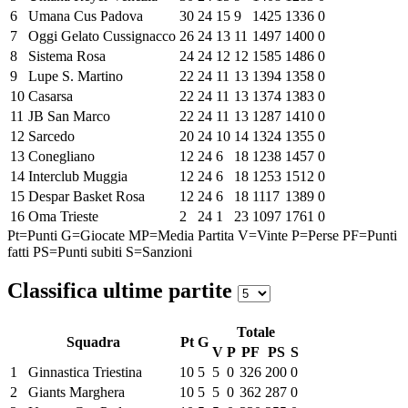
6
Umana Cus Padova
30
24
15
9
1425
1336
0
7
Oggi Gelato Cussignacco
26
24
13
11
1497
1400
0
8
Sistema Rosa
24
24
12
12
1585
1486
0
9
Lupe S. Martino
22
24
11
13
1394
1358
0
10
Casarsa
22
24
11
13
1374
1383
0
11
JB San Marco
22
24
11
13
1287
1410
0
12
Sarcedo
20
24
10
14
1324
1355
0
13
Conegliano
12
24
6
18
1238
1457
0
14
Interclub Muggia
12
24
6
18
1253
1512
0
15
Despar Basket Rosa
12
24
6
18
1117
1389
0
16
Oma Trieste
2
24
1
23
1097
1761
0
Pt=Punti
G=Giocate
MP=Media Partita
V=Vinte
P=Perse
PF=Punti
fatti
PS=Punti subiti
S=Sanzioni
Classifica ultime partite
Totale
Squadra
Pt
G
V
P
PF
PS
S
1
Ginnastica Triestina
10
5
5
0
326
200
0
2
Giants Marghera
10
5
5
0
362
287
0