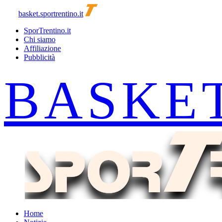
basket.sportrentino.it
SporTrentino.it
Chi siamo
Affiliazione
Pubblicità
Home