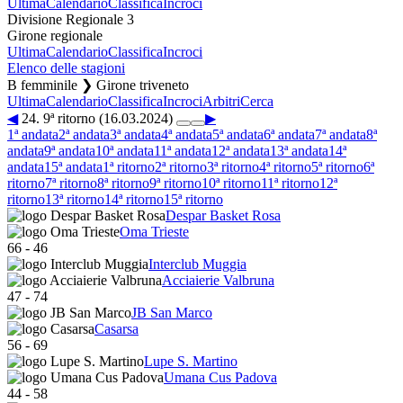
Ultima
Calendario
Classifica
Incroci
Divisione Regionale 3
Girone regionale
Ultima
Calendario
Classifica
Incroci
Elenco delle stagioni
B femminile ❯ Girone triveneto
Ultima
Calendario
Classifica
Incroci
Arbitri
Cerca
◀
24. 9ª ritorno (16.03.2024)
▶
1ª andata
2ª andata
3ª andata
4ª andata
5ª andata
6ª andata
7ª andata
8ª
andata
9ª andata
10ª andata
11ª andata
12ª andata
13ª andata
14ª
andata
15ª andata
1ª ritorno
2ª ritorno
3ª ritorno
4ª ritorno
5ª ritorno
6ª
ritorno
7ª ritorno
8ª ritorno
9ª ritorno
10ª ritorno
11ª ritorno
12ª
ritorno
13ª ritorno
14ª ritorno
15ª ritorno
Despar Basket Rosa
Oma Trieste
66
-
46
Interclub Muggia
Acciaierie Valbruna
47
-
74
JB San Marco
Casarsa
56
-
69
Lupe S. Martino
Umana Cus Padova
44
-
58