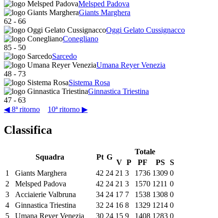
Melsped Padova
Giants Marghera
62
-
66
Oggi Gelato Cussignacco
Conegliano
85
-
50
Sarcedo
Umana Reyer Venezia
48
-
73
Sistema Rosa
Ginnastica Triestina
47
-
63
◀ 8ª ritorno
10ª ritorno ▶
Classifica
Totale
Squadra
Pt
G
V
P
PF
PS
S
1
Giants Marghera
42
24
21
3
1736
1309
0
2
Melsped Padova
42
24
21
3
1570
1211
0
3
Acciaierie Valbruna
34
24
17
7
1538
1308
0
4
Ginnastica Triestina
32
24
16
8
1329
1214
0
5
Umana Reyer Venezia
30
24
15
9
1408
1283
0