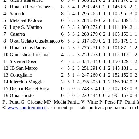
3
Umana Reyer Venezia
8
5
4
1
298
245
0
2
0
146
85
2
1
4
Sarcedo
8
5
4
1
295
265
0
1
1
105
95
3
0
5
Melsped Padova
6
5
3
2
284
239
0
2
1
152
139
1
1
6
Lupe S. Martino
6
5
3
2
300
272
0
1
1
111
104
2
1
7
Casarsa
6
5
3
2
288
279
0
2
1
165
153
1
1
8
Oggi Gelato Cussignacco
6
5
3
2
317
309
0
2
1
193
179
1
1
9
Umana Cus Padova
6
5
3
2
275
271
0
2
0
101
87
1
2
10
Ginnastica Triestina
4
5
2
3
259
253
0
1
1
112
117
1
2
11
Sistema Rosa
4
5
2
3
334
334
0
1
1
150
129
1
2
12
JB San Marco
4
5
2
3
251
291
0
1
2
145
181
1
1
13
Conegliano
2
5
1
4
247
260
0
1
2
152
152
0
2
14
Interclub Muggia
2
5
1
4
235
303
0
1
2
166
194
0
2
15
Despar Basket Rosa
0
5
0
5
248
314
0
0
2
107
137
0
3
16
Oma Trieste
0
5
0
5
239
434
0
0
2
99
157
0
3
Pt=Punti
G=Giocate
MP=Media Partita
V=Vinte
P=Perse
PF=Punti fa
©
www.sportrentino.it
- strumenti per i siti sportivi - pagina creata in 