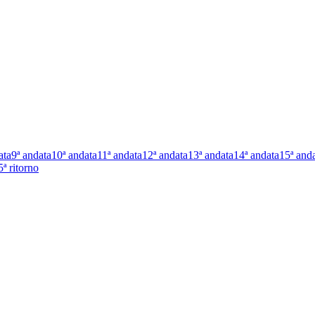
ata
9ª andata
10ª andata
11ª andata
12ª andata
13ª andata
14ª andata
15ª and
5ª ritorno