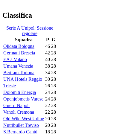
Classifica
Serie A Unipol: Sessione
regolare
Squadra
P
G
Olidata Bologna
46
28
Germani Brescia
42
28
EA7 Milano
40
28
Umana Venezia
38
28
Bertram Tortona
34
28
UNA Hotels Reggio
30
28
Trieste
26
28
Dolomiti Energia
24
28
Openjobmetis Varese
24
28
Guerri Napoli
22
28
Vanoli Cremona
22
28
Old Wild West Udine
20
28
Nutribullet Treviso
20
28
S.Bernardo Cantù
18
28