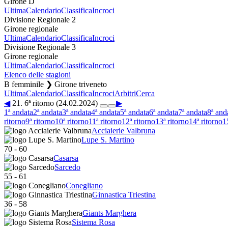
Girone D
Ultima
Calendario
Classifica
Incroci
Divisione Regionale 2
Girone regionale
Ultima
Calendario
Classifica
Incroci
Divisione Regionale 3
Girone regionale
Ultima
Calendario
Classifica
Incroci
Elenco delle stagioni
B femminile ❯ Girone triveneto
Ultima
Calendario
Classifica
Incroci
Arbitri
Cerca
◀
21. 6ª ritorno (24.02.2024)
▶
1ª andata
2ª andata
3ª andata
4ª andata
5ª andata
6ª andata
7ª andata
8ª and
ritorno
9ª ritorno
10ª ritorno
11ª ritorno
12ª ritorno
13ª ritorno
14ª ritorno
1
Acciaierie Valbruna
Lupe S. Martino
70
-
60
Casarsa
Sarcedo
55
-
61
Conegliano
Ginnastica Triestina
36
-
58
Giants Marghera
Sistema Rosa