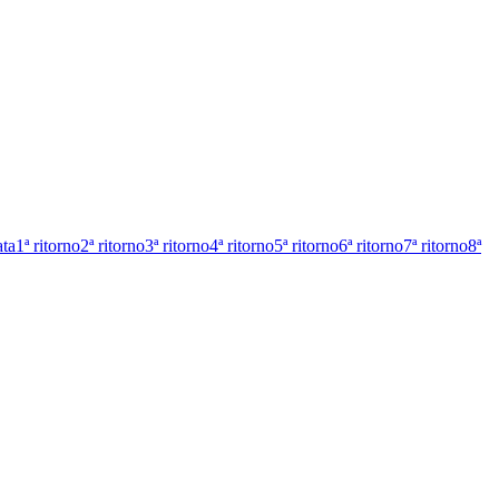
ata
1ª ritorno
2ª ritorno
3ª ritorno
4ª ritorno
5ª ritorno
6ª ritorno
7ª ritorno
8ª