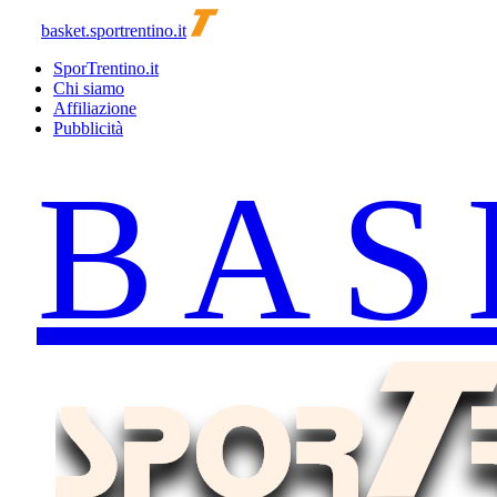
basket.sportrentino.it
SporTrentino.it
Chi siamo
Affiliazione
Pubblicità