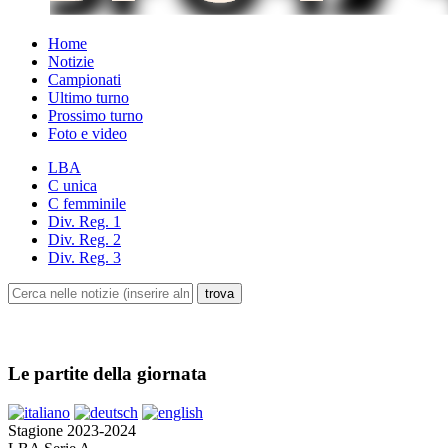
Home
Notizie
Campionati
Ultimo turno
Prossimo turno
Foto e video
LBA
C unica
C femminile
Div. Reg. 1
Div. Reg. 2
Div. Reg. 3
Le partite della giornata
Stagione 2023-2024