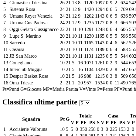
4
Ginnastica Triestina
26
21
13
8
1120
1097
0
9
2
624
54
5
Sistema Rosa
24
21
12
9
1420
1294
0
6
5
769
69
6
Umana Reyer Venezia
24
21
12
9
1202
1143
0
6
5
636
59
7
Umana Cus Padova
24
21
12
9
1235
1177
0
8
3
666
59
8
Oggi Gelato Cussignacco
22
21
11
10
1291
1248
0
6
4
606
55
9
Lupe S. Martino
20
21
10
11
1230
1165
0
5
5
596
55
10
Sarcedo
20
21
10
11
1165
1143
0
4
6
562
52
11
Casarsa
20
21
10
11
1174
1189
0
6
4
588
55
12
JB San Marco
20
21
10
11
1131
1235
0
5
5
544
60
13
Conegliano
10
21
5
16
1071
1261
0
2
9
544
65
14
Interclub Muggia
10
21
5
16
1104
1329
0
2
8
547
66
15
Despar Basket Rosa
10
21
5
16
988
1215
0
3
8
569
65
16
Oma Trieste
2
21
1
20
957
1534
0
0
11
490
76
Pt=Punti
G=Giocate
MP=Media Partita
V=Vinte
P=Perse
PF=Punti fa
Classifica ultime partite
Totale
Casa
Tr
Squadra
Pt
G
V
P
PF
PS
S
V
P
PF
PS
V
P
1
Acciaierie Valbruna
10
5
5
0
350
258
0
3
0
225
153
2
0
2
Giants Marghera
8
5
4
1
388
281
0
2
1
241
176
2
0