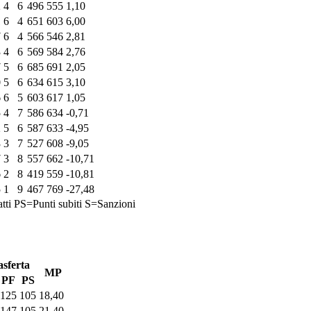
2
4
6
496
555
1,10
1
6
4
651
603
6,00
7
6
4
566
546
2,81
3
4
6
569
584
2,76
7
5
6
685
691
2,05
0
5
6
634
615
3,10
6
6
5
603
617
1,05
5
4
7
586
634
-0,71
2
5
6
587
633
-4,95
3
3
7
527
608
-9,05
7
3
8
557
662
-10,71
6
2
8
419
559
-10,81
5
1
9
467
769
-27,48
tti
PS=Punti subiti
S=Sanzioni
asferta
MP
PF
PS
125
105
18,40
147
105
21,40