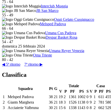
75
-
64
Interclub Muggia
JB San Marco
55
-
49
Oggi Gelato Cussignacco
Melsped Padova
66
-
64
Umana Cus Padova
Despar Basket Rosa
54
-
47
domenica 25 febbraio 2024
Umana Reyer Venezia
Oma Trieste
80
-
42
◀ 5ª ritorno
7ª ritorno ▶
Classifica
Totale
Casa
Squadra
Pt
G
V
P
PF
PS
S
V
P
PF
PS
1
Melsped Padova
38
21
19
2
1361
1002
0
9
1
611
45
2
Giants Marghera
36
21
18
3
1526
1138
0
9
2
781
58
3
Acciaierie Valbruna
30
21
15
6
1338
1143
0
8
2
662
52