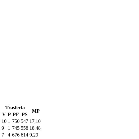
Trasferta
MP
V
P
PF
PS
5
10
1
750
547
17,10
0
9
1
745
558
18,48
9
7
4
676
614
9,29