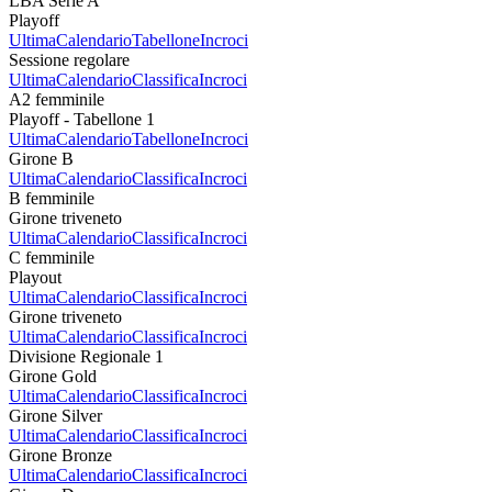
LBA Serie A
Playoff
Ultima
Calendario
Tabellone
Incroci
Sessione regolare
Ultima
Calendario
Classifica
Incroci
A2 femminile
Playoff - Tabellone 1
Ultima
Calendario
Tabellone
Incroci
Girone B
Ultima
Calendario
Classifica
Incroci
B femminile
Girone triveneto
Ultima
Calendario
Classifica
Incroci
C femminile
Playout
Ultima
Calendario
Classifica
Incroci
Girone triveneto
Ultima
Calendario
Classifica
Incroci
Divisione Regionale 1
Girone Gold
Ultima
Calendario
Classifica
Incroci
Girone Silver
Ultima
Calendario
Classifica
Incroci
Girone Bronze
Ultima
Calendario
Classifica
Incroci