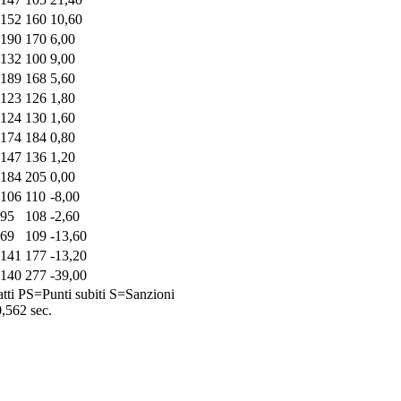
152
160
10,60
190
170
6,00
132
100
9,00
189
168
5,60
123
126
1,80
124
130
1,60
174
184
0,80
147
136
1,20
184
205
0,00
106
110
-8,00
95
108
-2,60
69
109
-13,60
141
177
-13,20
140
277
-39,00
tti
PS=Punti subiti
S=Sanzioni
0,562 sec.