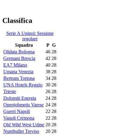
Classifica
Serie A Unipol: Sessione
regolare
Squadra
P
G
Olidata Bologna
46
28
Germani Brescia
42
28
EA7 Milano
40
28
Umana Venezia
38
28
Bertram Tortona
34
28
UNA Hotels Reggio
30
28
Trieste
26
28
Dolomiti Energia
24
28
Openjobmetis Varese
24
28
Guerri Napoli
22
28
Vanoli Cremona
22
28
Old Wild West Udine
20
28
Nutribullet Treviso
20
28