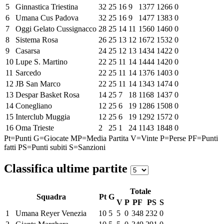
5
Ginnastica Triestina
32
25
16
9
1377
1266
0
6
Umana Cus Padova
32
25
16
9
1477
1383
0
7
Oggi Gelato Cussignacco
28
25
14
11
1560
1460
0
8
Sistema Rosa
26
25
13
12
1672
1532
0
9
Casarsa
24
25
12
13
1434
1422
0
10
Lupe S. Martino
22
25
11
14
1444
1420
0
11
Sarcedo
22
25
11
14
1376
1403
0
12
JB San Marco
22
25
11
14
1343
1474
0
13
Despar Basket Rosa
14
25
7
18
1168
1437
0
14
Conegliano
12
25
6
19
1286
1508
0
15
Interclub Muggia
12
25
6
19
1292
1572
0
16
Oma Trieste
2
25
1
24
1143
1848
0
Pt=Punti
G=Giocate
MP=Media Partita
V=Vinte
P=Perse
PF=Punti
fatti
PS=Punti subiti
S=Sanzioni
Classifica ultime partite
Totale
Squadra
Pt
G
V
P
PF
PS
S
1
Umana Reyer Venezia
10
5
5
0
348
232
0