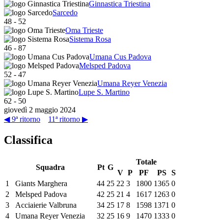
Ginnastica Triestina
Sarcedo
48
-
52
Oma Trieste
Sistema Rosa
46
-
87
Umana Cus Padova
Melsped Padova
52
-
47
Umana Reyer Venezia
Lupe S. Martino
62
-
50
giovedì 2 maggio 2024
◀ 9ª ritorno
11ª ritorno ▶
Classifica
Totale
Squadra
Pt
G
V
P
PF
PS
S
1
Giants Marghera
44
25
22
3
1800
1365
0
2
Melsped Padova
42
25
21
4
1617
1263
0
3
Acciaierie Valbruna
34
25
17
8
1598
1371
0
4
Umana Reyer Venezia
32
25
16
9
1470
1333
0