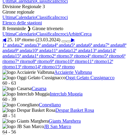
Ultima
Calendario
Classifica
Incroci
Divisione Regionale 3
Girone regionale
Ultima
Calendario
Classifica
Incroci
Elenco delle stagioni
B femminile ❯ Girone triveneto
Ultima
Calendario
Classifica
Incroci
Arbitri
Cerca
◀
25. 10ª ritorno (23.03.2024)
▶
1ª andata
2ª andata
3ª andata
4ª andata
5ª andata
6ª andata
7ª andata
8ª
andata
9ª andata
10ª andata
11ª andata
12ª andata
13ª andata
14ª
andata
15ª andata
1ª ritorno
2ª ritorno
3ª ritorno
4ª ritorno
5ª ritorno
6ª
ritorno
7ª ritorno
8ª ritorno
9ª ritorno
10ª ritorno
11ª ritorno
12ª
ritorno
13ª ritorno
14ª ritorno
15ª ritorno
Acciaierie Valbruna
Oggi Gelato Cussignacco
60
-
63
Casarsa
Interclub Muggia
60
-
39
Conegliano
Despar Basket Rosa
48
-
51
Giants Marghera
JB San Marco
64
-
56