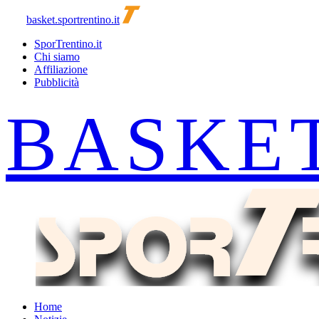
basket.sportrentino.it
SporTrentino.it
Chi siamo
Affiliazione
Pubblicità
Home