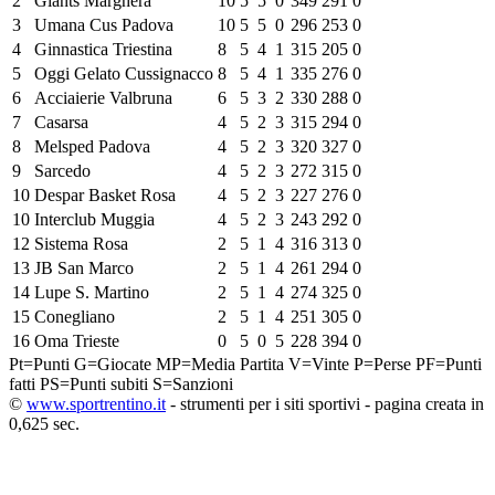
2
Giants Marghera
10
5
5
0
349
291
0
3
Umana Cus Padova
10
5
5
0
296
253
0
4
Ginnastica Triestina
8
5
4
1
315
205
0
5
Oggi Gelato Cussignacco
8
5
4
1
335
276
0
6
Acciaierie Valbruna
6
5
3
2
330
288
0
7
Casarsa
4
5
2
3
315
294
0
8
Melsped Padova
4
5
2
3
320
327
0
9
Sarcedo
4
5
2
3
272
315
0
10
Despar Basket Rosa
4
5
2
3
227
276
0
10
Interclub Muggia
4
5
2
3
243
292
0
12
Sistema Rosa
2
5
1
4
316
313
0
13
JB San Marco
2
5
1
4
261
294
0
14
Lupe S. Martino
2
5
1
4
274
325
0
15
Conegliano
2
5
1
4
251
305
0
16
Oma Trieste
0
5
0
5
228
394
0
Pt=Punti
G=Giocate
MP=Media Partita
V=Vinte
P=Perse
PF=Punti
fatti
PS=Punti subiti
S=Sanzioni
©
www.sportrentino.it
- strumenti per i siti sportivi - pagina creata in
0,625 sec.