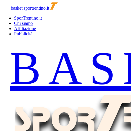
basket.sportrentino.it
SporTrentino.it
Chi siamo
Affiliazione
Pubblicità