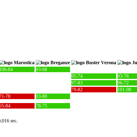
106-84
93-68
95-74
83-76
97-83
96-72
79-82
101-98
71-78
83-80
65-84
78-75
0,016 sec.