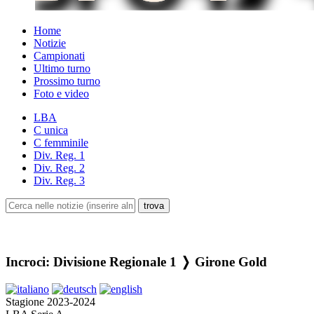
Home
Notizie
Campionati
Ultimo turno
Prossimo turno
Foto e video
LBA
C unica
C femminile
Div. Reg. 1
Div. Reg. 2
Div. Reg. 3
Incroci: Divisione Regionale 1 ❭ Girone Gold
Stagione 2023-2024