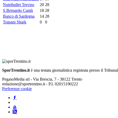
Nutribullet Treviso
20
28
S.Bernardo Cantù
18
28
Banco di Sardegna
14
28
Trapani Shark
0
0
SporTrentino.it
è una testata giornalistica registrata presso il Tribuna
PegasoMedia srl - Via Brescia, 7 - 38122 Trento
redazione@sportrentino.it - P.I. 02015190222
Preferenze cookie