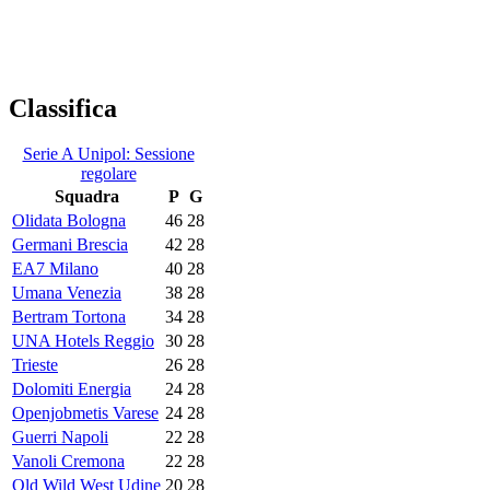
Classifica
Serie A Unipol: Sessione
regolare
Squadra
P
G
Olidata Bologna
46
28
Germani Brescia
42
28
EA7 Milano
40
28
Umana Venezia
38
28
Bertram Tortona
34
28
UNA Hotels Reggio
30
28
Trieste
26
28
Dolomiti Energia
24
28
Openjobmetis Varese
24
28
Guerri Napoli
22
28
Vanoli Cremona
22
28
Old Wild West Udine
20
28