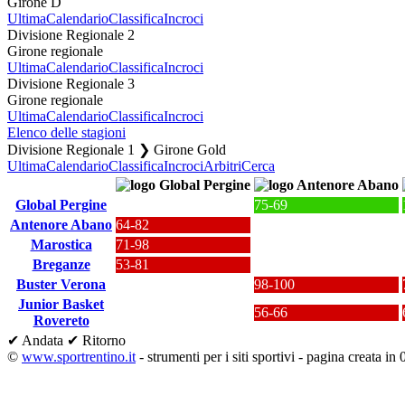
Girone D
Ultima
Calendario
Classifica
Incroci
Divisione Regionale 2
Girone regionale
Ultima
Calendario
Classifica
Incroci
Divisione Regionale 3
Girone regionale
Ultima
Calendario
Classifica
Incroci
Elenco delle stagioni
Divisione Regionale 1 ❯ Girone Gold
Ultima
Calendario
Classifica
Incroci
Arbitri
Cerca
Global Pergine
75-69
Antenore Abano
64-82
Marostica
71-98
Breganze
53-81
Buster Verona
98-100
Junior Basket
56-66
Rovereto
✔ Andata
✔ Ritorno
©
www.sportrentino.it
- strumenti per i siti sportivi - pagina creata in 