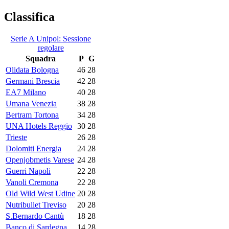
Classifica
Serie A Unipol: Sessione
regolare
Squadra
P
G
Olidata Bologna
46
28
Germani Brescia
42
28
EA7 Milano
40
28
Umana Venezia
38
28
Bertram Tortona
34
28
UNA Hotels Reggio
30
28
Trieste
26
28
Dolomiti Energia
24
28
Openjobmetis Varese
24
28
Guerri Napoli
22
28
Vanoli Cremona
22
28
Old Wild West Udine
20
28
Nutribullet Treviso
20
28
S.Bernardo Cantù
18
28
Banco di Sardegna
14
28