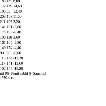
183
169
6,60
142
115
14,60
105
83
12,40
203
158
11,00
211
196
2,20
141
191
-7,00
174
195
-9,40
103
118
3,60
161
165
-2,80
149
174
-4,40
90
98
-9,00
116
144
-12,20
117
141
-13,60
102
155
-19,80
tti
PS=Punti subiti
S=Sanzioni
0,359 sec.