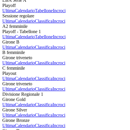
LBA Serie A
Playoff
Ultima
Calendario
Tabellone
Incroci
Sessione regolare
Ultima
Calendario
Classifica
Incroci
A2 femminile
Playoff - Tabellone 1
Ultima
Calendario
Tabellone
Incroci
Girone B
Ultima
Calendario
Classifica
Incroci
B femminile
Girone triveneto
Ultima
Calendario
Classifica
Incroci
C femminile
Playout
Ultima
Calendario
Classifica
Incroci
Girone triveneto
Ultima
Calendario
Classifica
Incroci
Divisione Regionale 1
Girone Gold
Ultima
Calendario
Classifica
Incroci
Girone Silver
Ultima
Calendario
Classifica
Incroci
Girone Bronze
Ultima
Calendario
Classifica
Incroci