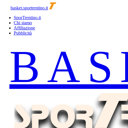
basket.sportrentino.it
SporTrentino.it
Chi siamo
Affiliazione
Pubblicità