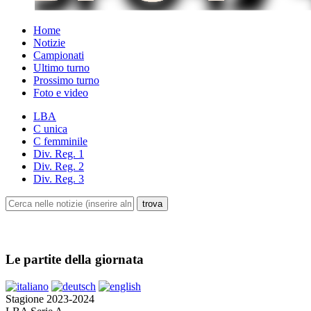
Home
Notizie
Campionati
Ultimo turno
Prossimo turno
Foto e video
LBA
C unica
C femminile
Div. Reg. 1
Div. Reg. 2
Div. Reg. 3
Le partite della giornata
Stagione 2023-2024