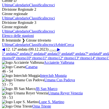
Girone D
Ultima
Calendario
Classifica
Incroci
Divisione Regionale 2
Girone regionale
Ultima
Calendario
Classifica
Incroci
Divisione Regionale 3
Girone regionale
Ultima
Calendario
Classifica
Incroci
Elenco delle stagioni
B femminile ❯ Girone triveneto
Ultima
Calendario
Classifica
Incroci
Arbitri
Cerca
◀
12. 12ª andata (09.12.2023)
▶
1ª andata
2ª andata
3ª andata
4ª andata
5ª andata
6ª andata
7ª andata
8ª and
ritorno
9ª ritorno
10ª ritorno
11ª ritorno
12ª ritorno
13ª ritorno
14ª ritorno
1
Acciaierie Valbruna
Casarsa
46
-
54
Interclub Muggia
Umana Cus Padova
53
-
75
JB San Marco
Umana Reyer Venezia
59
-
53
Lupe S. Martino
Oma Trieste