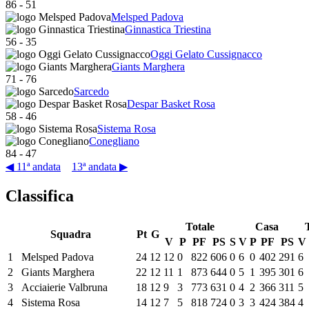
86
-
51
Melsped Padova
Ginnastica Triestina
56
-
35
Oggi Gelato Cussignacco
Giants Marghera
71
-
76
Sarcedo
Despar Basket Rosa
58
-
46
Sistema Rosa
Conegliano
84
-
47
◀ 11ª andata
13ª andata ▶
Classifica
Totale
Casa
Squadra
Pt
G
V
P
PF
PS
S
V
P
PF
PS
V
1
Melsped Padova
24
12
12
0
822
606
0
6
0
402
291
6
2
Giants Marghera
22
12
11
1
873
644
0
5
1
395
301
6
3
Acciaierie Valbruna
18
12
9
3
773
631
0
4
2
366
311
5
4
Sistema Rosa
14
12
7
5
818
724
0
3
3
424
384
4