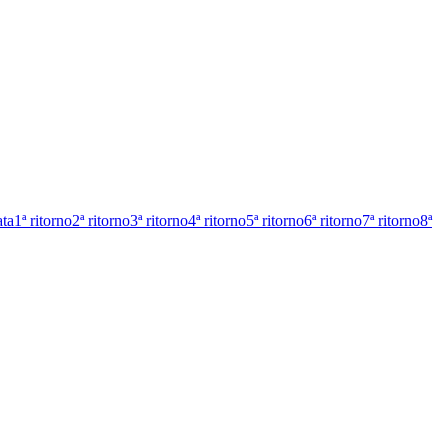
ata
1ª ritorno
2ª ritorno
3ª ritorno
4ª ritorno
5ª ritorno
6ª ritorno
7ª ritorno
8ª