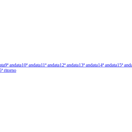
ata
9ª andata
10ª andata
11ª andata
12ª andata
13ª andata
14ª andata
15ª and
5ª ritorno