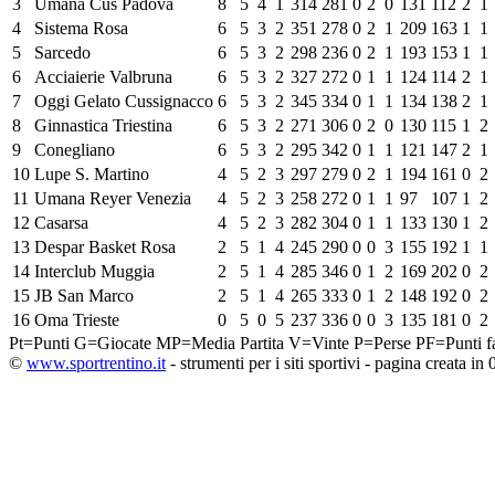
3
Umana Cus Padova
8
5
4
1
314
281
0
2
0
131
112
2
1
4
Sistema Rosa
6
5
3
2
351
278
0
2
1
209
163
1
1
5
Sarcedo
6
5
3
2
298
236
0
2
1
193
153
1
1
6
Acciaierie Valbruna
6
5
3
2
327
272
0
1
1
124
114
2
1
7
Oggi Gelato Cussignacco
6
5
3
2
345
334
0
1
1
134
138
2
1
8
Ginnastica Triestina
6
5
3
2
271
306
0
2
0
130
115
1
2
9
Conegliano
6
5
3
2
295
342
0
1
1
121
147
2
1
10
Lupe S. Martino
4
5
2
3
297
279
0
2
1
194
161
0
2
11
Umana Reyer Venezia
4
5
2
3
258
272
0
1
1
97
107
1
2
12
Casarsa
4
5
2
3
282
304
0
1
1
133
130
1
2
13
Despar Basket Rosa
2
5
1
4
245
290
0
0
3
155
192
1
1
14
Interclub Muggia
2
5
1
4
285
346
0
1
2
169
202
0
2
15
JB San Marco
2
5
1
4
265
333
0
1
2
148
192
0
2
16
Oma Trieste
0
5
0
5
237
336
0
0
3
135
181
0
2
Pt=Punti
G=Giocate
MP=Media Partita
V=Vinte
P=Perse
PF=Punti fa
©
www.sportrentino.it
- strumenti per i siti sportivi - pagina creata in 