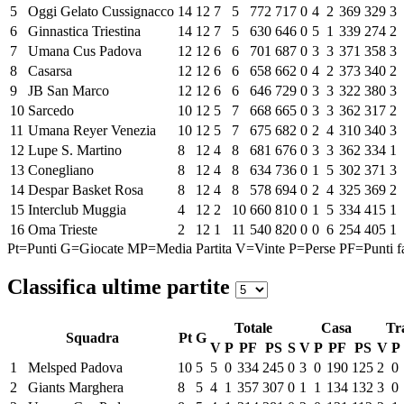
5
Oggi Gelato Cussignacco
14
12
7
5
772
717
0
4
2
369
329
3
6
Ginnastica Triestina
14
12
7
5
630
646
0
5
1
339
274
2
7
Umana Cus Padova
12
12
6
6
701
687
0
3
3
371
358
3
8
Casarsa
12
12
6
6
658
662
0
4
2
373
340
2
9
JB San Marco
12
12
6
6
646
729
0
3
3
322
380
3
10
Sarcedo
10
12
5
7
668
665
0
3
3
362
317
2
11
Umana Reyer Venezia
10
12
5
7
675
682
0
2
4
310
340
3
12
Lupe S. Martino
8
12
4
8
681
676
0
3
3
362
334
1
13
Conegliano
8
12
4
8
634
736
0
1
5
302
371
3
14
Despar Basket Rosa
8
12
4
8
578
694
0
2
4
325
369
2
15
Interclub Muggia
4
12
2
10
660
810
0
1
5
334
415
1
16
Oma Trieste
2
12
1
11
540
820
0
0
6
254
405
1
Pt=Punti
G=Giocate
MP=Media Partita
V=Vinte
P=Perse
PF=Punti fa
Classifica ultime partite
Totale
Casa
Tr
Squadra
Pt
G
V
P
PF
PS
S
V
P
PF
PS
V
P
1
Melsped Padova
10
5
5
0
334
245
0
3
0
190
125
2
0
2
Giants Marghera
8
5
4
1
357
307
0
1
1
134
132
3
0