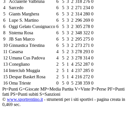
3
Acciaierie Valbruna
6
5
3
2
318
276
0
4
Sarcedo
6
5
3
2
271
234
0
5
Giants Marghera
6
5
3
2
314
280
0
6
Lupe S. Martino
6
5
3
2
296
269
0
6
Oggi Gelato Cussignacco
6
5
3
2
305
278
0
8
Sistema Rosa
6
5
3
2
348
322
0
9
JB San Marco
6
5
3
2
295
275
0
10
Ginnastica Triestina
6
5
3
2
273
271
0
11
Casarsa
4
5
2
3
278
293
0
12
Umana Cus Padova
4
5
2
3
278
314
0
13
Conegliano
2
5
1
4
252
287
0
14
Interclub Muggia
2
5
1
4
237
285
0
15
Despar Basket Rosa
2
5
1
4
216
272
0
16
Oma Trieste
0
5
0
5
238
359
0
Pt=Punti
G=Giocate
MP=Media Partita
V=Vinte
P=Perse
PF=Punti
fatti
PS=Punti subiti
S=Sanzioni
©
www.sportrentino.it
- strumenti per i siti sportivi - pagina creata in
0,469 sec.