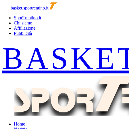
basket.sportrentino.it
SporTrentino.it
Chi siamo
Affiliazione
Pubblicità
Home