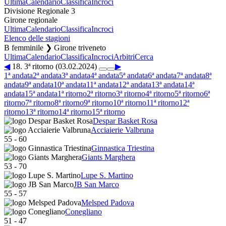
Ultima
Calendario
Classifica
Incroci
Divisione Regionale 3
Girone regionale
Ultima
Calendario
Classifica
Incroci
Elenco delle stagioni
B femminile ❯ Girone triveneto
Ultima
Calendario
Classifica
Incroci
Arbitri
Cerca
◀
18. 3ª ritorno (03.02.2024)
▶
1ª andata
2ª andata
3ª andata
4ª andata
5ª andata
6ª andata
7ª andata
8ª
andata
9ª andata
10ª andata
11ª andata
12ª andata
13ª andata
14ª
andata
15ª andata
1ª ritorno
2ª ritorno
3ª ritorno
4ª ritorno
5ª ritorno
6ª
ritorno
7ª ritorno
8ª ritorno
9ª ritorno
10ª ritorno
11ª ritorno
12ª
ritorno
13ª ritorno
14ª ritorno
15ª ritorno
Despar Basket Rosa
Acciaierie Valbruna
55
-
60
Ginnastica Triestina
Giants Marghera
53
-
70
Lupe S. Martino
JB San Marco
55
-
57
Melsped Padova
Conegliano
51
-
47