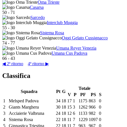
Oma Trieste
Casarsa
50
-
71
Sarcedo
Interclub Muggia
55
-
30
Sistema Rosa
Oggi Gelato Cussignacco
74
-
77
Umana Reyer Venezia
Umana Cus Padova
66
-
43
◀ 2ª ritorno
4ª ritorno ▶
Classifica
Totale
Squadra
Pt
G
V
P
PF
PS
S
1
Melsped Padova
34
18
17
1
1175
863
0
2
Giants Marghera
30
18
15
3
1262
966
0
3
Acciaierie Valbruna
24
18
12
6
1133
982
0
4
Sistema Rosa
22
18
11
7
1229
1097
0
5
Ginnastica Triestina
22
18
11
7
963
967
0