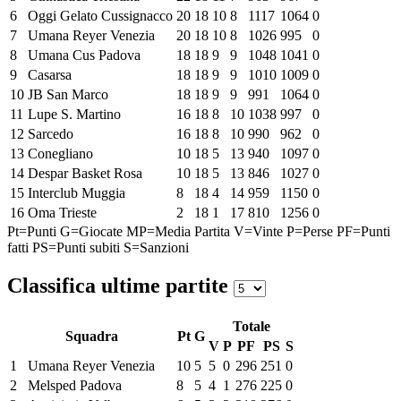
6
Oggi Gelato Cussignacco
20
18
10
8
1117
1064
0
7
Umana Reyer Venezia
20
18
10
8
1026
995
0
8
Umana Cus Padova
18
18
9
9
1048
1041
0
9
Casarsa
18
18
9
9
1010
1009
0
10
JB San Marco
18
18
9
9
991
1064
0
11
Lupe S. Martino
16
18
8
10
1038
997
0
12
Sarcedo
16
18
8
10
990
962
0
13
Conegliano
10
18
5
13
940
1097
0
14
Despar Basket Rosa
10
18
5
13
846
1027
0
15
Interclub Muggia
8
18
4
14
959
1150
0
16
Oma Trieste
2
18
1
17
810
1256
0
Pt=Punti
G=Giocate
MP=Media Partita
V=Vinte
P=Perse
PF=Punti
fatti
PS=Punti subiti
S=Sanzioni
Classifica ultime partite
Totale
Squadra
Pt
G
V
P
PF
PS
S
1
Umana Reyer Venezia
10
5
5
0
296
251
0
2
Melsped Padova
8
5
4
1
276
225
0