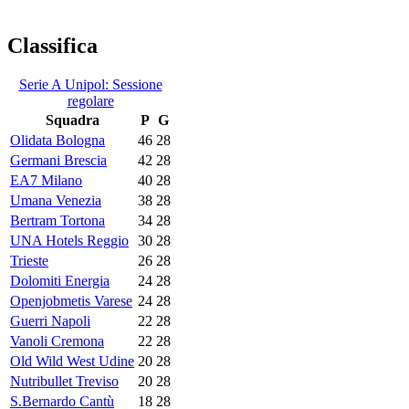
Classifica
Serie A Unipol: Sessione
regolare
Squadra
P
G
Olidata Bologna
46
28
Germani Brescia
42
28
EA7 Milano
40
28
Umana Venezia
38
28
Bertram Tortona
34
28
UNA Hotels Reggio
30
28
Trieste
26
28
Dolomiti Energia
24
28
Openjobmetis Varese
24
28
Guerri Napoli
22
28
Vanoli Cremona
22
28
Old Wild West Udine
20
28
Nutribullet Treviso
20
28
S.Bernardo Cantù
18
28