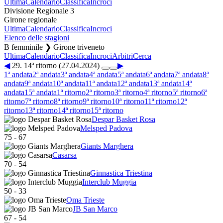
Ultima
Calendario
Classifica
Incroci
Divisione Regionale 3
Girone regionale
Ultima
Calendario
Classifica
Incroci
Elenco delle stagioni
B femminile ❯ Girone triveneto
Ultima
Calendario
Classifica
Incroci
Arbitri
Cerca
◀
29. 14ª ritorno (27.04.2024)
▶
1ª andata
2ª andata
3ª andata
4ª andata
5ª andata
6ª andata
7ª andata
8ª
andata
9ª andata
10ª andata
11ª andata
12ª andata
13ª andata
14ª
andata
15ª andata
1ª ritorno
2ª ritorno
3ª ritorno
4ª ritorno
5ª ritorno
6ª
ritorno
7ª ritorno
8ª ritorno
9ª ritorno
10ª ritorno
11ª ritorno
12ª
ritorno
13ª ritorno
14ª ritorno
15ª ritorno
Despar Basket Rosa
Melsped Padova
75
-
67
Giants Marghera
Casarsa
70
-
54
Ginnastica Triestina
Interclub Muggia
50
-
33
Oma Trieste
JB San Marco
67
-
54