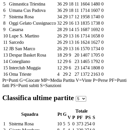
5
Ginnastica Triestina
36
29
18
11
1604
1480
0
6
Umana Cus Padova
36
29
18
11
1714
1607
0
7
Sistema Rosa
34
29
17
12
1958
1740
0
8
Oggi Gelato Cussignacco
32
29
16
13
1835
1738
0
9
Casarsa
28
29
14
15
1687
1692
0
10
Lupe S. Martino
26
29
13
16
1714
1658
0
11
Sarcedo
26
29
13
16
1624
1627
0
12
JB San Marco
26
29
13
16
1570
1734
0
13
Despar Basket Rosa
18
29
9
20
1407
1705
0
14
Conegliano
12
29
6
23
1465
1792
0
15
Interclub Muggia
12
29
6
23
1474
1808
0
16
Oma Trieste
4
29
2
27
1372
2163
0
Pt=Punti
G=Giocate
MP=Media Partita
V=Vinte
P=Perse
PF=Punti
fatti
PS=Punti subiti
S=Sanzioni
Classifica ultime partite
Totale
Squadra
Pt
G
V
P
PF
PS
S
1
Sistema Rosa
10
5
5
0
373
254
0