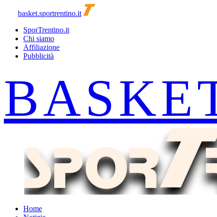
basket.sportrentino.it
SporTrentino.it
Chi siamo
Affiliazione
Pubblicità
Home