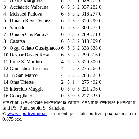
2
Giants Marghera
8
5
4
1
329
274
0
3
Acciaierie Valbruna
6
5
3
2
337
282
0
4
Melsped Padova
6
5
3
2
316
277
0
5
Umana Reyer Venezia
6
5
3
2
320
290
0
6
Sarcedo
6
5
3
2
300
272
0
7
Umana Cus Padova
6
5
3
2
289
271
0
8
Casarsa
6
5
3
2
313
309
0
9
Oggi Gelato Cussignacco
6
5
3
2
338
338
0
10
Despar Basket Rosa
6
5
3
2
290
316
0
11
Lupe S. Martino
4
5
2
3
320
300
0
12
Ginnastica Triestina
4
5
2
3
275
266
0
13
JB San Marco
4
5
2
3
283
324
0
14
Oma Trieste
2
5
1
4
275
402
0
15
Interclub Muggia
0
5
0
5
221
296
0
16
Conegliano
0
5
0
5
227
335
0
Pt=Punti
G=Giocate
MP=Media Partita
V=Vinte
P=Perse
PF=Punti
fatti
PS=Punti subiti
S=Sanzioni
©
www.sportrentino.it
- strumenti per i siti sportivi - pagina creata in
0,875 sec.