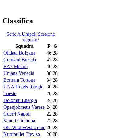
Classifica
Serie A Unipol: Sessione
regolare
Squadra
P
G
Olidata Bologna
46
28
Germani Brescia
42
28
EA7 Milano
40
28
Umana Venezia
38
28
Bertram Tortona
34
28
UNA Hotels Reggio
30
28
Trieste
26
28
Dolomiti Energia
24
28
Openjobmetis Varese
24
28
Guerri Napoli
22
28
Vanoli Cremona
22
28
Old Wild West Udine
20
28
Nutribullet Treviso
20
28