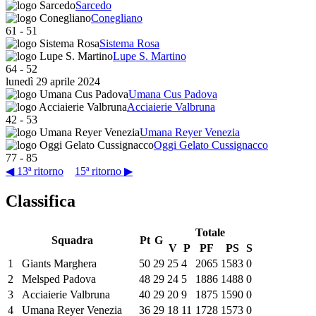
Sarcedo
Conegliano
61
-
51
Sistema Rosa
Lupe S. Martino
64
-
52
lunedì 29 aprile 2024
Umana Cus Padova
Acciaierie Valbruna
42
-
53
Umana Reyer Venezia
Oggi Gelato Cussignacco
77
-
85
◀ 13ª ritorno
15ª ritorno ▶
Classifica
Totale
Squadra
Pt
G
V
P
PF
PS
S
1
Giants Marghera
50
29
25
4
2065
1583
0
2
Melsped Padova
48
29
24
5
1886
1488
0
3
Acciaierie Valbruna
40
29
20
9
1875
1590
0
4
Umana Reyer Venezia
36
29
18
11
1728
1573
0