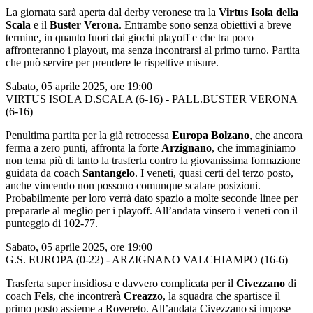
La giornata sarà aperta dal derby veronese tra la
Virtus Isola della
Scala
e il
Buster Verona
. Entrambe sono senza obiettivi a breve
termine, in quanto fuori dai giochi playoff e che tra poco
affronteranno i playout, ma senza incontrarsi al primo turno. Partita
che può servire per prendere le rispettive misure.
Sabato, 05 aprile 2025, ore 19:00
VIRTUS ISOLA D.SCALA (6-16) - PALL.BUSTER VERONA
(6-16)
Penultima partita per la già retrocessa
Europa Bolzano
, che ancora
ferma a zero punti, affronta la forte
Arzignano
, che immaginiamo
non tema più di tanto la trasferta contro la giovanissima formazione
guidata da coach
Santangelo
. I veneti, quasi certi del terzo posto,
anche vincendo non possono comunque scalare posizioni.
Probabilmente per loro verrà dato spazio a molte seconde linee per
prepararle al meglio per i playoff. All’andata vinsero i veneti con il
punteggio di 102-77.
Sabato, 05 aprile 2025, ore 19:00
G.S. EUROPA (0-22) - ARZIGNANO VALCHIAMPO (16-6)
Trasferta super insidiosa e davvero complicata per il
Civezzano
di
coach
Fels
, che incontrerà
Creazzo
, la squadra che spartisce il
primo posto assieme a Rovereto. All’andata Civezzano si impose