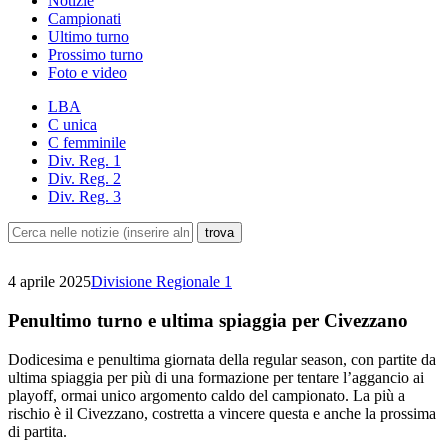
Notizie
Campionati
Ultimo turno
Prossimo turno
Foto e video
LBA
C unica
C femminile
Div. Reg. 1
Div. Reg. 2
Div. Reg. 3
4 aprile 2025
Divisione Regionale 1
Penultimo turno e ultima spiaggia per Civezzano
Dodicesima e penultima giornata della regular season, con partite da
ultima spiaggia per più di una formazione per tentare l’aggancio ai
playoff, ormai unico argomento caldo del campionato. La più a
rischio è il Civezzano, costretta a vincere questa e anche la prossima
di partita.