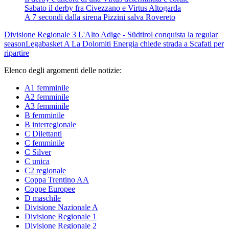
Sabato il derby fra Civezzano e Virtus Altogarda
A 7 secondi dalla sirena Pizzini salva Rovereto
Divisione Regionale 3
L'Alto Adige - Südtirol conquista la regular
season
Legabasket A
La Dolomiti Energia chiede strada a Scafati per
ripartire
Elenco degli argomenti delle notizie:
A1 femminile
A2 femminile
A3 femminile
B femminile
B interregionale
C Dilettanti
C femminile
C Silver
C unica
C2 regionale
Coppa Trentino AA
Coppe Europee
D maschile
Divisione Nazionale A
Divisione Regionale 1
Divisione Regionale 2