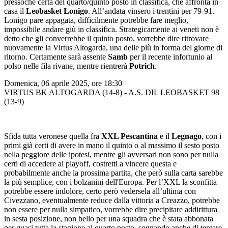
pressoché certa del quarto/quinto posto in classifica, che affronta in
casa il
Leobasket Lonigo
. All’andata vinsero i trentini per 79-91.
Lonigo pare appagata, difficilmente potrebbe fare meglio,
impossibile andare giù in classifica. Strategicamente ai veneti non è
detto che gli converrebbe il quinto posto, vorrebbe dire ritrovare
nuovamente la Virtus Altogarda, una delle più in forma del giorne di
ritorno. Certamente sarà assente
Samb
per il recente infortunio al
polso nelle fila rivane, mentre rientrerà
Potrich
.
Domenica, 06 aprile 2025, ore 18:30
VIRTUS BK ALTOGARDA (14-8) - A.S. DIL LEOBASKET 98
(13-9)
Sfida tutta veronese quella fra
XXL Pescantina
e il
Legnago
, con i
primi già certi di avere in mano il quinto o al massimo il sesto posto
nella peggiore delle ipotesi, mentre gli avversari non sono per nulla
certi di accedere ai playoff, costretti a vincere questa e
probabilmente anche la prossima partita, che però sulla carta sarebbe
la più semplice, con i bolzanini dell'Europa. Per l’XXL la sconfitta
potrebbe essere indolore, certo però vedersela all’ultima con
Civezzano, eventualmente reduce dalla vittoria a Creazzo, potrebbe
non essere per nulla simpatico, vorrebbe dire precipitare addirittura
in sesta posizione, non bello per una squadra che è stata abbonata
per quasi tutta la stagione al quarto posto, sognando anche di tentare