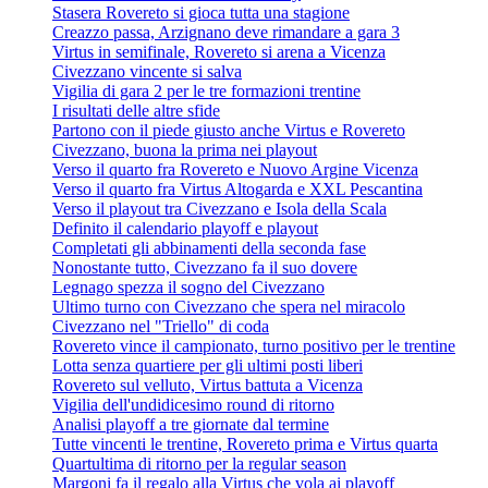
Stasera Rovereto si gioca tutta una stagione
Creazzo passa, Arzignano deve rimandare a gara 3
Virtus in semifinale, Rovereto si arena a Vicenza
Civezzano vincente si salva
Vigilia di gara 2 per le tre formazioni trentine
I risultati delle altre sfide
Partono con il piede giusto anche Virtus e Rovereto
Civezzano, buona la prima nei playout
Verso il quarto fra Rovereto e Nuovo Argine Vicenza
Verso il quarto fra Virtus Altogarda e XXL Pescantina
Verso il playout tra Civezzano e Isola della Scala
Definito il calendario playoff e playout
Completati gli abbinamenti della seconda fase
Nonostante tutto, Civezzano fa il suo dovere
Legnago spezza il sogno del Civezzano
Ultimo turno con Civezzano che spera nel miracolo
Civezzano nel "Triello" di coda
Rovereto vince il campionato, turno positivo per le trentine
Lotta senza quartiere per gli ultimi posti liberi
Rovereto sul velluto, Virtus battuta a Vicenza
Vigilia dell'undidicesimo round di ritorno
Analisi playoff a tre giornate dal termine
Tutte vincenti le trentine, Rovereto prima e Virtus quarta
Quartultima di ritorno per la regular season
Margoni fa il regalo alla Virtus che vola ai playoff