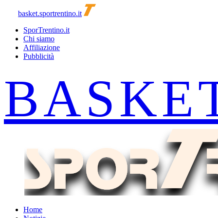
basket.sportrentino.it
SporTrentino.it
Chi siamo
Affiliazione
Pubblicità
Home