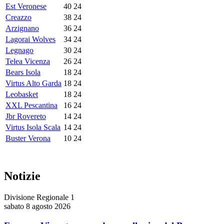
Est Veronese
40
24
Creazzo
38
24
Arzignano
36
24
Lagorai Wolves
34
24
Legnago
30
24
Telea Vicenza
26
24
Bears Isola
18
24
Virtus Alto Garda
18
24
Leobasket
18
24
XXL Pescantina
16
24
Jbr Rovereto
14
24
Virtus Isola Scala
14
24
Buster Verona
10
24
Notizie
Divisione Regionale 1
sabato 8 agosto 2026