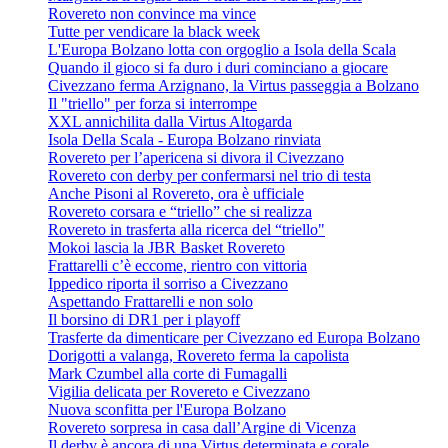
Rovereto non convince ma vince
Tutte per vendicare la black week
L'Europa Bolzano lotta con orgoglio a Isola della Scala
Quando il gioco si fa duro i duri cominciano a giocare
Civezzano ferma Arzignano, la Virtus passeggia a Bolzano
Il "triello" per forza si interrompe
XXL annichilita dalla Virtus Altogarda
Isola Della Scala - Europa Bolzano rinviata
Rovereto per l’apericena si divora il Civezzano
Rovereto con derby per confermarsi nel trio di testa
Anche Pisoni al Rovereto, ora è ufficiale
Rovereto corsara e “triello” che si realizza
Rovereto in trasferta alla ricerca del “triello"
Mokoi lascia la JBR Basket Rovereto
Frattarelli c’è eccome, rientro con vittoria
Ippedico riporta il sorriso a Civezzano
Aspettando Frattarelli e non solo
Il borsino di DR1 per i playoff
Trasferte da dimenticare per Civezzano ed Europa Bolzano
Dorigotti a valanga, Rovereto ferma la capolista
Mark Czumbel alla corte di Fumagalli
Vigilia delicata per Rovereto e Civezzano
Nuova sconfitta per l'Europa Bolzano
Rovereto sorpresa in casa dall’Argine di Vicenza
Il derby è ancora di una Virtus determinata e corale