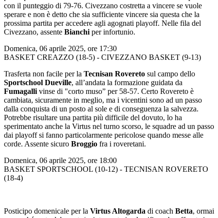
con il punteggio di 79-76. Civezzano costretta a vincere se vuole
sperare e non è detto che sia sufficiente vincere sia questa che la
prossima partita per accedere agli agognati playoff. Nelle fila del
Civezzano, assente
Bianchi
per infortunio.
Domenica, 06 aprile 2025, ore 17:30
BASKET CREAZZO (18-5) - CIVEZZANO BASKET (9-13)
Trasferta non facile per la
Tecnisan Rovereto
sul campo dello
Sportschool Dueville
, all’andata la formazione guidata da
Fumagalli
vinse di "corto muso” per 58-57. Certo Rovereto è
cambiata, sicuramente in meglio, ma i vicentini sono ad un passo
dalla conquista di un posto al sole e di conseguenza la salvezza.
Potrebbe risultare una partita più difficile del dovuto, lo ha
sperimentato anche la Virtus nel turno scorso, le squadre ad un passo
dai playoff si fanno particolarmente pericolose quando messe alle
corde. Assente sicuro
Broggio
fra i roveretani.
Domenica, 06 aprile 2025, ore 18:00
BASKET SPORTSCHOOL (10-12) - TECNISAN ROVERETO
(18-4)
Posticipo domenicale per la
Virtus Altogarda
di coach
Betta
, ormai