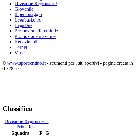
Divisione Regionale 3
Giovanile
Il personaggio
Legabasket A
LegaDue
Promozione femminile
Promozione maschile
Redazionali
Tornei
Varie
©
www.sportrentino.it
- strumenti per i siti sportivi - pagina creata in
0,328 sec.
Classifica
Divisione Regionale 1:
Prima fase
Squadra
P
G