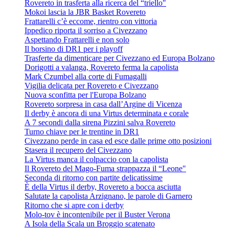
Rovereto in trasferta alla ricerca del “triello"
Mokoi lascia la JBR Basket Rovereto
Frattarelli c’è eccome, rientro con vittoria
Ippedico riporta il sorriso a Civezzano
Aspettando Frattarelli e non solo
Il borsino di DR1 per i playoff
Trasferte da dimenticare per Civezzano ed Europa Bolzano
Dorigotti a valanga, Rovereto ferma la capolista
Mark Czumbel alla corte di Fumagalli
Vigilia delicata per Rovereto e Civezzano
Nuova sconfitta per l'Europa Bolzano
Rovereto sorpresa in casa dall’Argine di Vicenza
Il derby è ancora di una Virtus determinata e corale
A 7 secondi dalla sirena Pizzini salva Rovereto
Turno chiave per le trentine in DR1
Civezzano perde in casa ed esce dalle prime otto posizioni
Stasera il recupero del Civezzano
La Virtus manca il colpaccio con la capolista
Il Rovereto del Mago-Fuma strappazza il “Leone"
Seconda di ritorno con partite delicatissime
È della Virtus il derby, Rovereto a bocca asciutta
Salutate la capolista Arzignano, le parole di Garnero
Ritorno che si apre con i derby
Molo-tov è incontenibile per il Buster Verona
A Isola della Scala un Broggio scatenato