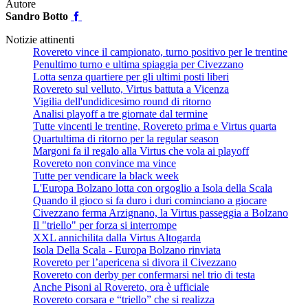
Autore
Sandro Botto
Notizie attinenti
Rovereto vince il campionato, turno positivo per le trentine
Penultimo turno e ultima spiaggia per Civezzano
Lotta senza quartiere per gli ultimi posti liberi
Rovereto sul velluto, Virtus battuta a Vicenza
Vigilia dell'undidicesimo round di ritorno
Analisi playoff a tre giornate dal termine
Tutte vincenti le trentine, Rovereto prima e Virtus quarta
Quartultima di ritorno per la regular season
Margoni fa il regalo alla Virtus che vola ai playoff
Rovereto non convince ma vince
Tutte per vendicare la black week
L'Europa Bolzano lotta con orgoglio a Isola della Scala
Quando il gioco si fa duro i duri cominciano a giocare
Civezzano ferma Arzignano, la Virtus passeggia a Bolzano
Il "triello" per forza si interrompe
XXL annichilita dalla Virtus Altogarda
Isola Della Scala - Europa Bolzano rinviata
Rovereto per l’apericena si divora il Civezzano
Rovereto con derby per confermarsi nel trio di testa
Anche Pisoni al Rovereto, ora è ufficiale
Rovereto corsara e “triello” che si realizza