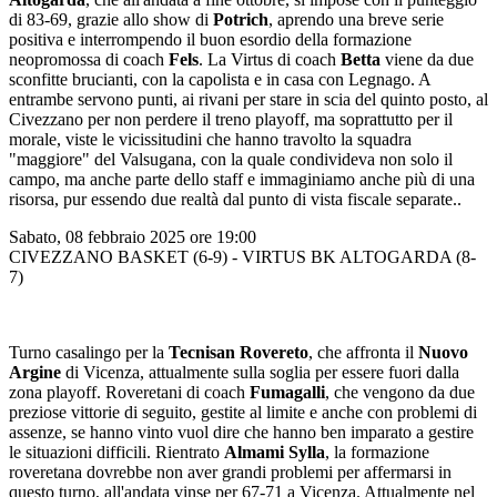
di 83-69, grazie allo show di
Potrich
, aprendo una breve serie
positiva e interrompendo il buon esordio della formazione
neopromossa di coach
Fels
. La Virtus di coach
Betta
viene da due
sconfitte brucianti, con la capolista e in casa con Legnago. A
entrambe servono punti, ai rivani per stare in scia del quinto posto, al
Civezzano per non perdere il treno playoff, ma soprattutto per il
morale, viste le vicissitudini che hanno travolto la squadra
"maggiore" del Valsugana, con la quale condivideva non solo il
campo, ma anche parte dello staff e immaginiamo anche più di una
risorsa, pur essendo due realtà dal punto di vista fiscale separate..
Sabato, 08 febbraio 2025 ore 19:00
CIVEZZANO BASKET (6-9) - VIRTUS BK ALTOGARDA (8-
7)
Turno casalingo per la
Tecnisan Rovereto
, che affronta il
Nuovo
Argine
di Vicenza, attualmente sulla soglia per essere fuori dalla
zona playoff. Roveretani di coach
Fumagalli
, che vengono da due
preziose vittorie di seguito, gestite al limite e anche con problemi di
assenze, se hanno vinto vuol dire che hanno ben imparato a gestire
le situazioni difficili. Rientrato
Almami Sylla
, la formazione
roveretana dovrebbe non aver grandi problemi per affermarsi in
questo turno, all'andata vinse per 67-71 a Vicenza. Attualmente nel