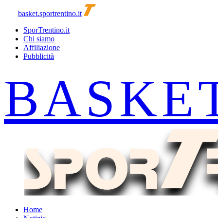
basket.sportrentino.it
SporTrentino.it
Chi siamo
Affiliazione
Pubblicità
Home