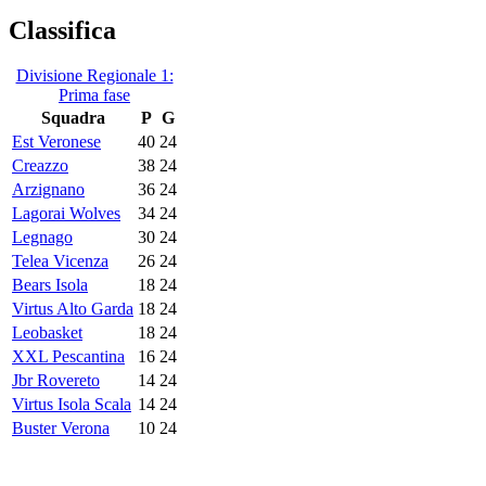
Classifica
Divisione Regionale 1:
Prima fase
Squadra
P
G
Est Veronese
40
24
Creazzo
38
24
Arzignano
36
24
Lagorai Wolves
34
24
Legnago
30
24
Telea Vicenza
26
24
Bears Isola
18
24
Virtus Alto Garda
18
24
Leobasket
18
24
XXL Pescantina
16
24
Jbr Rovereto
14
24
Virtus Isola Scala
14
24
Buster Verona
10
24