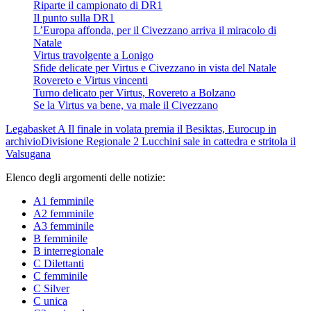
Riparte il campionato di DR1
Il punto sulla DR1
L’Europa affonda, per il Civezzano arriva il miracolo di
Natale
Virtus travolgente a Lonigo
Sfide delicate per Virtus e Civezzano in vista del Natale
Rovereto e Virtus vincenti
Turno delicato per Virtus, Rovereto a Bolzano
Se la Virtus va bene, va male il Civezzano
Legabasket A
Il finale in volata premia il Besiktas, Eurocup in
archivio
Divisione Regionale 2
Lucchini sale in cattedra e stritola il
Valsugana
Elenco degli argomenti delle notizie:
A1 femminile
A2 femminile
A3 femminile
B femminile
B interregionale
C Dilettanti
C femminile
C Silver
C unica