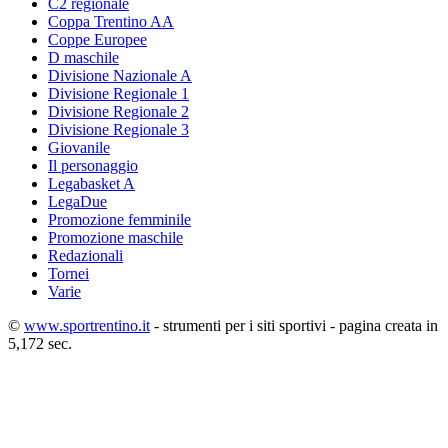
C2 regionale
Coppa Trentino AA
Coppe Europee
D maschile
Divisione Nazionale A
Divisione Regionale 1
Divisione Regionale 2
Divisione Regionale 3
Giovanile
Il personaggio
Legabasket A
LegaDue
Promozione femminile
Promozione maschile
Redazionali
Tornei
Varie
©
www.sportrentino.it
- strumenti per i siti sportivi - pagina creata in
5,172 sec.