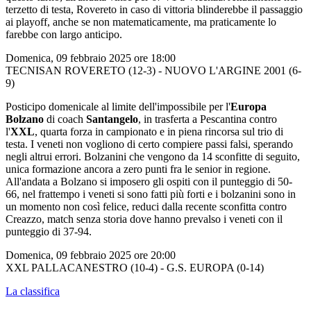
terzetto di testa, Rovereto in caso di vittoria blinderebbe il passaggio
ai playoff, anche se non matematicamente, ma praticamente lo
farebbe con largo anticipo.
Domenica, 09 febbraio 2025 ore 18:00
TECNISAN ROVERETO (12-3) - NUOVO L'ARGINE 2001 (6-
9)
Posticipo domenicale al limite dell'impossibile per l'
Europa
Bolzano
di coach
Santangelo
, in trasferta a Pescantina contro
l'
XXL
, quarta forza in campionato e in piena rincorsa sul trio di
testa. I veneti non vogliono di certo compiere passi falsi, sperando
negli altrui errori. Bolzanini che vengono da 14 sconfitte di seguito,
unica formazione ancora a zero punti fra le senior in regione.
All'andata a Bolzano si imposero gli ospiti con il punteggio di 50-
66, nel frattempo i veneti si sono fatti più forti e i bolzanini sono in
un momento non così felice, reduci dalla recente sconfitta contro
Creazzo, match senza storia dove hanno prevalso i veneti con il
punteggio di 37-94.
Domenica, 09 febbraio 2025 ore 20:00
XXL PALLACANESTRO (10-4) - G.S. EUROPA (0-14)
La classifica