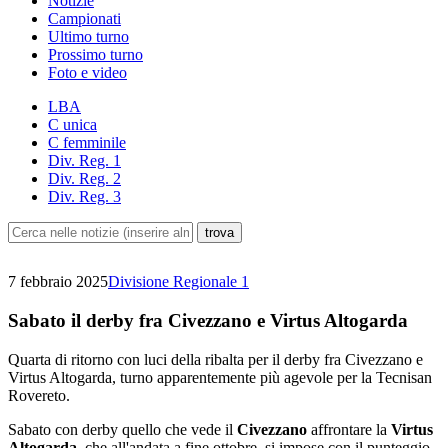
Notizie
Campionati
Ultimo turno
Prossimo turno
Foto e video
LBA
C unica
C femminile
Div. Reg. 1
Div. Reg. 2
Div. Reg. 3
7 febbraio 2025
Divisione Regionale 1
Sabato il derby fra Civezzano e Virtus Altogarda
Quarta di ritorno con luci della ribalta per il derby fra Civezzano e
Virtus Altogarda, turno apparentemente più agevole per la Tecnisan
Rovereto.
Sabato con derby quello che vede il
Civezzano
affrontare la
Virtus
Altogarda
, che all'andata a fine ottobre, si impose con il punteggio