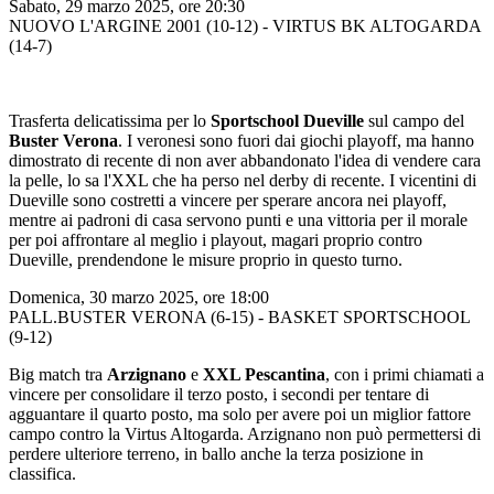
Sabato, 29 marzo 2025, ore 20:30
NUOVO L'ARGINE 2001 (10-12) - VIRTUS BK ALTOGARDA
(14-7)
Trasferta delicatissima per lo
Sportschool Dueville
sul campo del
Buster Verona
. I veronesi sono fuori dai giochi playoff, ma hanno
dimostrato di recente di non aver abbandonato l'idea di vendere cara
la pelle, lo sa l'XXL che ha perso nel derby di recente. I vicentini di
Dueville sono costretti a vincere per sperare ancora nei playoff,
mentre ai padroni di casa servono punti e una vittoria per il morale
per poi affrontare al meglio i playout, magari proprio contro
Dueville, prendendone le misure proprio in questo turno.
Domenica, 30 marzo 2025, ore 18:00
PALL.BUSTER VERONA (6-15) - BASKET SPORTSCHOOL
(9-12)
Big match tra
Arzignano
e
XXL Pescantina
, con i primi chiamati a
vincere per consolidare il terzo posto, i secondi per tentare di
agguantare il quarto posto, ma solo per avere poi un miglior fattore
campo contro la Virtus Altogarda. Arzignano non può permettersi di
perdere ulteriore terreno, in ballo anche la terza posizione in
classifica.