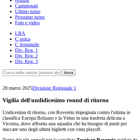
Notizie
Campionati
Ultimo turno
Prossimo turno
Foto e video
LBA
C unica
C femminile
Div. Reg. 1
Div. Reg. 2
Div. Reg. 3
28 marzo 2025
Divisione Regionale 1
Vigilia dell'undidicesimo round di ritorno
Undicesima di ritorno, con Rovereto impegnata contro l'ultima in
classifica Europa Bolzano e la Virtus in una trasferta delicata a
Vicenza, dove affronta una squadra che ha bisogno di punti per
staccare uno degli ultimi biglietti con vista playoff.
Turno dei più agevoli per la capolista
Tecnisan Rovereto
guidata da