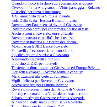
Quando il gioco si fa duro i duri cominciano a giocare
Civezzano ferma Arzignano, la Virtus passeggia a Bolzano
Il "triello" per forza si interrompe
XXL annichilita dalla Virtus Altogarda
Isola Della Scala - Europa Bolzano rinviata
Rovereto per l’apericena si divora il Civezzano
Rovereto con derby per confermarsi nel trio di testa
Anche Pisoni al Rovereto, ora è ufficiale
Rovereto corsara e “triello” che si realizza
Rovereto in trasferta alla ricerca del “triello"
Mokoi lascia la JBR Basket Rovereto
Frattarelli c’è eccome, rientro con vittoria
Ippedico riporta il sorriso a Civezzano
Aspettando Frattarelli e non solo
Il borsino di DR1 per i playoff
Trasferte da dimenticare per Civezzano ed Europa Bolzano
Dorigotti a valanga, Rovereto ferma la capolista
Mark Czumbel alla corte di Fumagalli
Vigilia delicata per Rovereto e Civezzano
Nuova sconfitta per l'Europa Bolzano
Rovereto sorpresa in casa dall’Argine di Vicenza
Il derby è ancora di una Virtus determinata e corale
Sabato il derby fra Civezzano e Virtus Altogarda
A 7 secondi dalla sirena Pizzini salva Rovereto
Turno chiave per le trentine in DR1