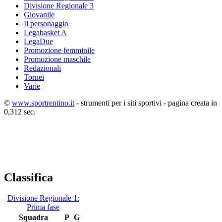
Divisione Regionale 3
Giovanile
Il personaggio
Legabasket A
LegaDue
Promozione femminile
Promozione maschile
Redazionali
Tornei
Varie
©
www.sportrentino.it
- strumenti per i siti sportivi - pagina creata in
0,312 sec.
Classifica
Divisione Regionale 1:
Prima fase
Squadra
P
G