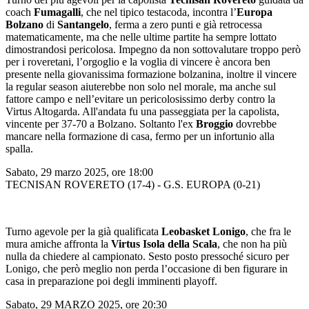
coach
Fumagalli
, che nel tipico testacoda, incontra l’
Europa
Bolzano
di
Santangelo
, ferma a zero punti e già retrocessa
matematicamente, ma che nelle ultime partite ha sempre lottato
dimostrandosi pericolosa. Impegno da non sottovalutare troppo però
per i roveretani, l’orgoglio e la voglia di vincere è ancora ben
presente nella giovanissima formazione bolzanina, inoltre il vincere
la regular season aiuterebbe non solo nel morale, ma anche sul
fattore campo e nell’evitare un pericolosissimo derby contro la
Virtus Altogarda. All'andata fu una passeggiata per la capolista,
vincente per 37-70 a Bolzano. Soltanto l'ex
Broggio
dovrebbe
mancare nella formazione di casa, fermo per un infortunio alla
spalla.
Sabato, 29 marzo 2025, ore 18:00
TECNISAN ROVERETO (17-4) - G.S. EUROPA (0-21)
Turno agevole per la già qualificata
Leobasket Lonigo
, che fra le
mura amiche affronta la
Virtus Isola della Scala
, che non ha più
nulla da chiedere al campionato. Sesto posto pressoché sicuro per
Lonigo, che però meglio non perda l’occasione di ben figurare in
casa in preparazione poi degli imminenti playoff.
Sabato, 29 MARZO 2025, ore 20:30