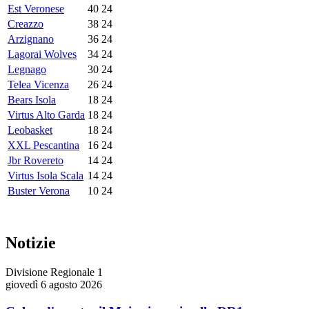
Est Veronese
40
24
Creazzo
38
24
Arzignano
36
24
Lagorai Wolves
34
24
Legnago
30
24
Telea Vicenza
26
24
Bears Isola
18
24
Virtus Alto Garda
18
24
Leobasket
18
24
XXL Pescantina
16
24
Jbr Rovereto
14
24
Virtus Isola Scala
14
24
Buster Verona
10
24
Notizie
Divisione Regionale 1
giovedì 6 agosto 2026