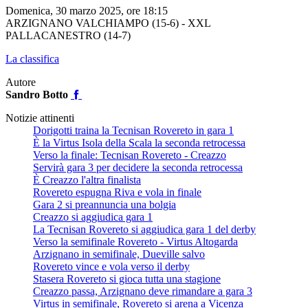
Domenica, 30 marzo 2025, ore 18:15
ARZIGNANO VALCHIAMPO (15-6) - XXL
PALLACANESTRO (14-7)
La classifica
Autore
Sandro Botto
Notizie attinenti
Dorigotti traina la Tecnisan Rovereto in gara 1
È la Virtus Isola della Scala la seconda retrocessa
Verso la finale: Tecnisan Rovereto - Creazzo
Servirà gara 3 per decidere la seconda retrocessa
È Creazzo l'altra finalista
Rovereto espugna Riva e vola in finale
Gara 2 si preannuncia una bolgia
Creazzo si aggiudica gara 1
La Tecnisan Rovereto si aggiudica gara 1 del derby
Verso la semifinale Rovereto - Virtus Altogarda
Arzignano in semifinale, Dueville salvo
Rovereto vince e vola verso il derby
Stasera Rovereto si gioca tutta una stagione
Creazzo passa, Arzignano deve rimandare a gara 3
Virtus in semifinale, Rovereto si arena a Vicenza