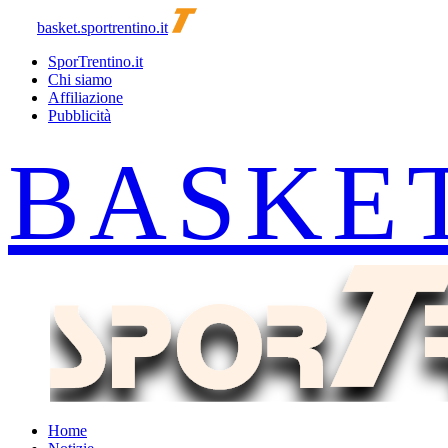
basket.sportrentino.it
SporTrentino.it
Chi siamo
Affiliazione
Pubblicità
Home