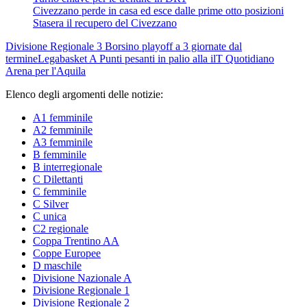
Civezzano perde in casa ed esce dalle prime otto posizioni
Stasera il recupero del Civezzano
Divisione Regionale 3
Borsino playoff a 3 giornate dal
termine
Legabasket A
Punti pesanti in palio alla ilT Quotidiano
Arena per l'Aquila
Elenco degli argomenti delle notizie:
A1 femminile
A2 femminile
A3 femminile
B femminile
B interregionale
C Dilettanti
C femminile
C Silver
C unica
C2 regionale
Coppa Trentino AA
Coppe Europee
D maschile
Divisione Nazionale A
Divisione Regionale 1
Divisione Regionale 2