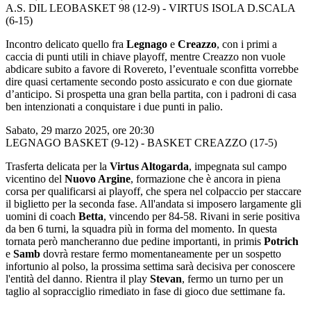
A.S. DIL LEOBASKET 98 (12-9) - VIRTUS ISOLA D.SCALA
(6-15)
Incontro delicato quello fra
Legnago
e
Creazzo
, con i primi a
caccia di punti utili in chiave playoff, mentre Creazzo non vuole
abdicare subito a favore di Rovereto, l’eventuale sconfitta vorrebbe
dire quasi certamente secondo posto assicurato e con due giornate
d’anticipo. Si prospetta una gran bella partita, con i padroni di casa
ben intenzionati a conquistare i due punti in palio.
Sabato, 29 marzo 2025, ore 20:30
LEGNAGO BASKET (9-12) - BASKET CREAZZO (17-5)
Trasferta delicata per la
Virtus Altogarda
, impegnata sul campo
vicentino del
Nuovo Argine
, formazione che è ancora in piena
corsa per qualificarsi ai playoff, che spera nel colpaccio per staccare
il biglietto per la seconda fase. All'andata si imposero largamente gli
uomini di coach
Betta
, vincendo per 84-58. Rivani in serie positiva
da ben 6 turni, la squadra più in forma del momento. In questa
tornata però mancheranno due pedine importanti, in primis
Potrich
e
Samb
dovrà restare fermo momentaneamente per un sospetto
infortunio al polso, la prossima settima sarà decisiva per conoscere
l'entità del danno. Rientra il play
Stevan
, fermo un turno per un
taglio al sopracciglio rimediato in fase di gioco due settimane fa.