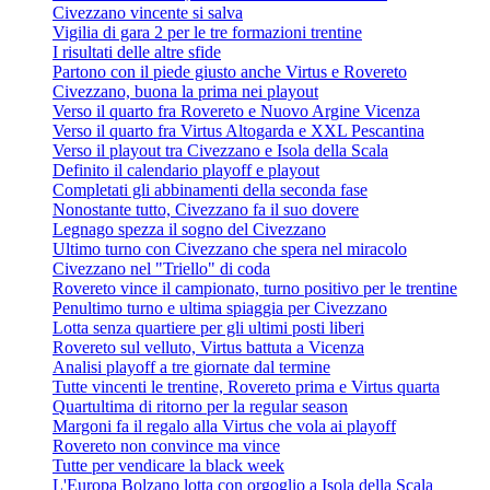
Civezzano vincente si salva
Vigilia di gara 2 per le tre formazioni trentine
I risultati delle altre sfide
Partono con il piede giusto anche Virtus e Rovereto
Civezzano, buona la prima nei playout
Verso il quarto fra Rovereto e Nuovo Argine Vicenza
Verso il quarto fra Virtus Altogarda e XXL Pescantina
Verso il playout tra Civezzano e Isola della Scala
Definito il calendario playoff e playout
Completati gli abbinamenti della seconda fase
Nonostante tutto, Civezzano fa il suo dovere
Legnago spezza il sogno del Civezzano
Ultimo turno con Civezzano che spera nel miracolo
Civezzano nel "Triello" di coda
Rovereto vince il campionato, turno positivo per le trentine
Penultimo turno e ultima spiaggia per Civezzano
Lotta senza quartiere per gli ultimi posti liberi
Rovereto sul velluto, Virtus battuta a Vicenza
Analisi playoff a tre giornate dal termine
Tutte vincenti le trentine, Rovereto prima e Virtus quarta
Quartultima di ritorno per la regular season
Margoni fa il regalo alla Virtus che vola ai playoff
Rovereto non convince ma vince
Tutte per vendicare la black week
L'Europa Bolzano lotta con orgoglio a Isola della Scala