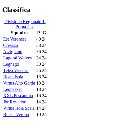
Classifica
Divisione Regionale 1:
Prima fase
Squadra
P
G
Est Veronese
40
24
Creazzo
38
24
Arzignano
36
24
Lagorai Wolves
34
24
Legnago
30
24
Telea Vicenza
26
24
Bears Isola
18
24
Virtus Alto Garda
18
24
Leobasket
18
24
XXL Pescantina
16
24
Jbr Rovereto
14
24
Virtus Isola Scala
14
24
Buster Verona
10
24