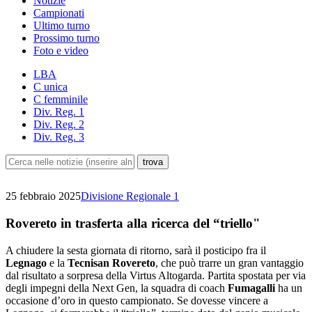
Notizie
Campionati
Ultimo turno
Prossimo turno
Foto e video
LBA
C unica
C femminile
Div. Reg. 1
Div. Reg. 2
Div. Reg. 3
25 febbraio 2025
Divisione Regionale 1
Rovereto in trasferta alla ricerca del “triello"
A chiudere la sesta giornata di ritorno, sarà il posticipo fra il
Legnago
e la
Tecnisan Rovereto
, che può trarre un gran vantaggio
dal risultato a sorpresa della Virtus Altogarda. Partita spostata per via
degli impegni della Next Gen, la squadra di coach
Fumagalli
ha un
occasione d’oro in questo campionato. Se dovesse vincere a