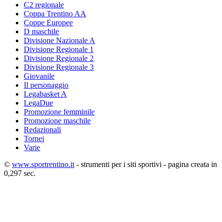
C2 regionale
Coppa Trentino AA
Coppe Europee
D maschile
Divisione Nazionale A
Divisione Regionale 1
Divisione Regionale 2
Divisione Regionale 3
Giovanile
Il personaggio
Legabasket A
LegaDue
Promozione femminile
Promozione maschile
Redazionali
Tornei
Varie
©
www.sportrentino.it
- strumenti per i siti sportivi - pagina creata in
0,297 sec.