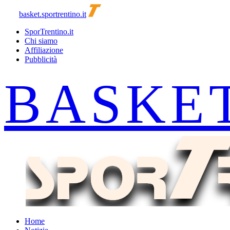
basket.sportrentino.it
SporTrentino.it
Chi siamo
Affiliazione
Pubblicità
Home