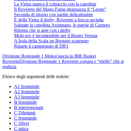
La Virtus manca il colpaccio con la capolista
Il Rovereto del Mago-Fuma strappazza il “Leone"
Seconda di ritorno con partite delicatissime
È della Virtus il derby, Rovereto a bocca asciutta
Salutate la capolista Arzignano, le parole di Garnero
Ritorno che si apre con i derby
Molo-tov è incontenibile per il Buster Verona
A Isola della Scala un Broggio scatenato
Riparte il campionato di DR1
Divisione Regionale 1
Mokoi lascia la JBR Basket
Rovereto
Divisione Regionale 1
Rovereto corsara e “triello” che si
realizza
Elenco degli argomenti delle notizie:
A1 femminile
A2 femminile
A3 femminile
B femminile
B interregionale
C Dilettanti
C femminile
C Silver
C unica