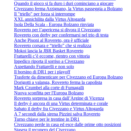
Quando il gioco si fa duro i duri cominciano a giocare
Civezzano ferma Arzignano, la Virtus passeggia a Bolzano
Il "triello" per forza si interrompe
XXL annichilita dalla Virtus Altogarda
Isola Della Scala - Europa Bolzano rinviata
Rovereto per l’apericena si divora il Civezzano
Rovereto con derby per confermarsi nel trio di testa
Anche Pisoni al Rovereto, ora è ufficiale
Rovereto corsara e “triello” che si realizza
Mokoi lascia la JBR Basket Rovereto
Frattarelli c’è eccome, rientro con vittoria
Ippedico riporta il sorriso a Civezzano
Aspettando Frattarelli e non solo
Il borsino di DR1 per i playoff
Trasferte da dimenticare per Civezzano ed Europa Bolzano
Dorigotti a valanga, Rovereto ferma la capolista
Mark Czumbel alla corte di Fumagalli
Nuova sconfitta per l'Europa Bolzano
Rovereto sorpresa in casa dall’Argine di Vicenza
Il derby è ancora di una Virtus determinata e corale
Sabato il derby fra Civezzano e Virtus Altogarda
A 7 secondi dalla sirena Pizzini salva Rovereto
Turno chiave per le trentine in DR1
Civezzano perde in casa ed esce dalle prime otto posizioni
Stasera il recupero del Civezzano