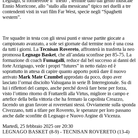
Legnago, si formerebbe il “triello”, termine dato dal genio musicale
Ennio Morricone, allo "stallo alla messicana” tipico nei duelli a tre
contendenti visti in vari film Far West, specie negli “Spaghetti
western”.
Tre squadre in testa con gli stessi punti e stesse partite giocate a
campionato avanzato, a sole sei giornate dal termine non è una cosa
da tutti i giorni. La
Tecnisan Rovereto
, affronterà in trasferta la neo
promossa
Legnago Basket
, che all’andata sconfisse per 85-75. La
formazione di coach
Fumagalli
, reduce dal bel successo ai danni del
forte Arzignago, vede i propri “futures” in netto rialzo ed è
soprattutto in attesa di capire quanto apporto potrà dare il nuovo
arrivato
Mark Mate Czumbel
approdato da poco, dopo aver
lasciato l’ormai disciolto Valsugana in serie B Interregionale. Su di
lui i riflettori del campo, anche perché dovrà fare bene per forza,
visto l’ottimo ritorno di Frattarelli alla Virtus, migliore in campo e
artefice della bella vittoria che ha fermato la capolista Creazzo,
facendo un gran favore ai roveretani stessi. Ovviamente sulla sponda
Civezzano, tutti a tifare per Rovereto, le speranze per loro passano
anche dalle sconfitte di Legnago e Nuovo Argine di Vicenza.
Martedì, 25 febbraio 2025 ore 20:30
LEGNAGO BASKET (8-9) - TECNISAN ROVERETO (13-4)