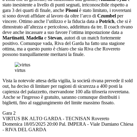
stato inesistente a livello di punti segnati, irriconoscibile rispetto a
gara 3 dei quarti di finale, anche
Pisoni
è stato limitato, i roveretani
si sono dovuti affidare al lavoro da oltre l’arco di
Czumbel
per
vincere. Ottimo anche l’utilizzo e la fiducia data a
Potrich
, che si è
dimostrato all’altezza e pericoloso, addirittura da tre. Il coach rivano
deve anche incassare a suo favore l’ottima impostazione data a
Martinatti
,
Madella
e
Stevan
, autori di un match fortemente
positivo. Comunque vada, Riva del Garda ha fatto una stagione
ottima, ma a questo punto è chiaro che sia Riva che Rovereto
possono tranquillamente meritarsi la finale.
virtus
Vista la notevole attesa della vigilia, la società rivana prevede il sold
out, ha deciso di limitare per ragioni di sicurezza a 400 posti la
capienza del palazzetto, riservandone 100 alla tifoseria roveretana.
Anche se l'ingresso è gratuito, saranno comunque distribuiti i
biglietti, fino al raggiungimento del limite massimo fissato.
Gara 2
VIRTUS BK ALTO GARDA - TECNISAN Rovereto
Domenica 18/05/2025 20:00 Pal. IMPERA - Viale Damiano Chiesa
- RIVA DEL GARDA