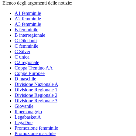
Elenco degli argomenti delle notizie:
A1 femminile
A2 femminile
A3 femminile
B femminile
B interregionale
C Dilettanti
C femminile
C Silver
C unica
C2 regionale
Coppa Trentino AA
Coppe Europee
D maschile
Divisione Nazionale A
Divisione Regionale 1
Divisione Regionale 2
Divisione Regionale 3
Giovanile
Il personaggio
Legabasket A
LegaDue
Promozione femminile
Promozione maschile