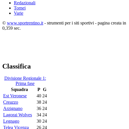
Redazionali
Tornei
Varie
©
www.sportrentino.it
- strumenti per i siti sportivi - pagina creata in
0,359 sec.
Classifica
Divisione Regionale 1:
Prima fase
Squadra
P
G
Est Veronese
40
24
Creazzo
38
24
Arzignano
36
24
Lagorai Wolves
34
24
Legnago
30
24
Telea Vicenza
26
24