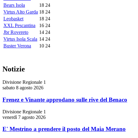
Bears Isola
18
24
Virtus Alto Garda
18
24
Leobasket
18
24
XXL Pescantina
16
24
Jbr Rovereto
14
24
Virtus Isola Scala
14
24
Buster Verona
10
24
Notizie
Divisione Regionale 1
sabato 8 agosto 2026
Frenez e Vinante approdano sulle rive del Benaco
Divisione Regionale 1
venerdì 7 agosto 2026
E' Mestrino a prendere il posto del Maia Merano