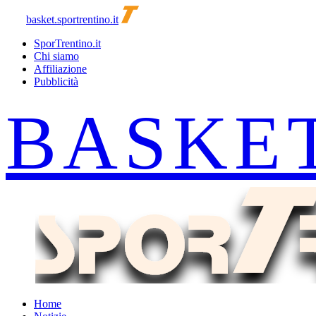
basket.sportrentino.it
SporTrentino.it
Chi siamo
Affiliazione
Pubblicità
Home