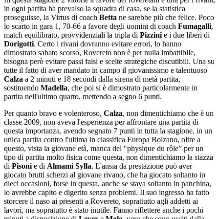
in ogni partita ha prevalso la squadra di casa, se la statistica
proseguisse, la Virtus di coach
Betta
ne sarebbe più che felice. Poco
lo scarto in gara 1, 70-66 a favore degli uomini di coach
Fumagalli
,
match equilibrato, provvidenziali la tripla di
Pizzini
e i due liberi di
Dorigotti
. Certo i rivani dovranno evitare errori, lo hanno
dimostrato sabato scorso, Rovereto non è per nulla imbattibile,
bisogna però evitare passi falsi e scelte strategiche discutibili. Una su
tutte il fatto di aver mandato in campo il giovanissimo e talentuoso
Calza
a 2 minuti e 18 secondi dalla sirena di metà partita,
sostituendo
Madella
, che poi si è dimostrato particolarmente in
partita nell'ultimo quarto, mettendo a segno 6 punti.
Per quanto bravo e volenteroso,
Calza
, non dimentichiamo che è un
classe 2009, non aveva l'esperienza per affrontare una partita di
questa importanza, avendo segnato 7 punti in tutta la stagione, in un
unica partita contro l'ultima in classifica Europa Bolzano, oltre a
questo, vista la giovane età, manca del "physique du rôle” per un
tipo di partita molto fisica come questa, non dimentichiamo la stazza
di
Pisoni
e di
Almami Sylla
. L'ansia da prestazione può aver
giocato brutti scherzi al giovane rivano, che ha giocato soltanto in
dieci occasioni, forse in questa, anche se stava soltanto in panchina,
lo avrebbe capito e digerito senza problemi. Il suo ingresso ha fatto
storcere il naso ai presenti a Rovereto, soprattutto agli addetti ai
lavori, ma sopratutto è stato inutile. Fanno riflettere anche i pochi
minuti a disposizione di
Lever
e
Molo
, vero che sono usciti dalla