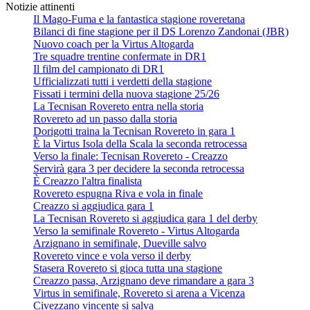
Notizie attinenti
Il Mago-Fuma e la fantastica stagione roveretana
Bilanci di fine stagione per il DS Lorenzo Zandonai (JBR)
Nuovo coach per la Virtus Altogarda
Tre squadre trentine confermate in DR1
Il film del campionato di DR1
Ufficializzati tutti i verdetti della stagione
Fissati i termini della nuova stagione 25/26
La Tecnisan Rovereto entra nella storia
Rovereto ad un passo dalla storia
Dorigotti traina la Tecnisan Rovereto in gara 1
È la Virtus Isola della Scala la seconda retrocessa
Verso la finale: Tecnisan Rovereto - Creazzo
Servirà gara 3 per decidere la seconda retrocessa
È Creazzo l'altra finalista
Rovereto espugna Riva e vola in finale
Creazzo si aggiudica gara 1
La Tecnisan Rovereto si aggiudica gara 1 del derby
Verso la semifinale Rovereto - Virtus Altogarda
Arzignano in semifinale, Dueville salvo
Rovereto vince e vola verso il derby
Stasera Rovereto si gioca tutta una stagione
Creazzo passa, Arzignano deve rimandare a gara 3
Virtus in semifinale, Rovereto si arena a Vicenza
Civezzano vincente si salva