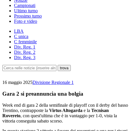
Notizie
Campionati
Ultimo turno
Prossimo turno
Foto e video
LBA
C unica
C femminile
Div. Reg. 1
Div. Reg. 2
Div. Reg. 3
16 maggio 2025
Divisione Regionale 1
Gara 2 si preannuncia una bolgia
Week end di gara 2 della semifinale di playoff con il derby del basso
Trentino, contrapposte la
Virtus Altogarda
e la
Tecnisan
Rovereto
, con quest'ultima che è in vantaggio per 1-0, vista la
vittoria conseguita sabato scorso.
In questa stagione 2 vittorie a favore dei roveretani e una per i rivani,