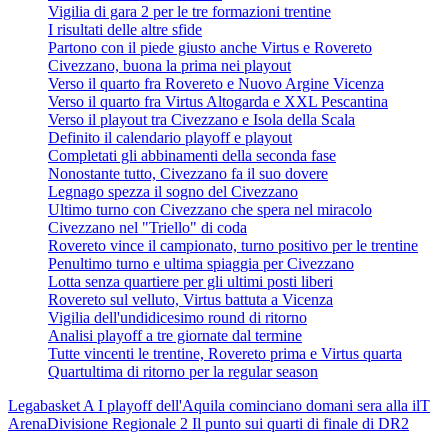
Vigilia di gara 2 per le tre formazioni trentine
I risultati delle altre sfide
Partono con il piede giusto anche Virtus e Rovereto
Civezzano, buona la prima nei playout
Verso il quarto fra Rovereto e Nuovo Argine Vicenza
Verso il quarto fra Virtus Altogarda e XXL Pescantina
Verso il playout tra Civezzano e Isola della Scala
Definito il calendario playoff e playout
Completati gli abbinamenti della seconda fase
Nonostante tutto, Civezzano fa il suo dovere
Legnago spezza il sogno del Civezzano
Ultimo turno con Civezzano che spera nel miracolo
Civezzano nel "Triello" di coda
Rovereto vince il campionato, turno positivo per le trentine
Penultimo turno e ultima spiaggia per Civezzano
Lotta senza quartiere per gli ultimi posti liberi
Rovereto sul velluto, Virtus battuta a Vicenza
Vigilia dell'undidicesimo round di ritorno
Analisi playoff a tre giornate dal termine
Tutte vincenti le trentine, Rovereto prima e Virtus quarta
Quartultima di ritorno per la regular season
Legabasket A
I playoff dell'Aquila cominciano domani sera alla ilT
Arena
Divisione Regionale 2
Il punto sui quarti di finale di DR2