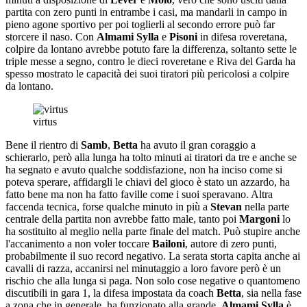
partita con zero punti in entrambe i casi, ma mandarli in campo in
pieno agone sportivo per poi toglierli al secondo errore può far
storcere il naso. Con
Almami Sylla
e
Pisoni
in difesa roveretana,
colpire da lontano avrebbe potuto fare la differenza, soltanto sette le
triple messe a segno, contro le dieci roveretane e Riva del Garda ha
spesso mostrato le capacità dei suoi tiratori più pericolosi a colpire
da lontano.
virtus
Bene il rientro di
Samb
,
Betta
ha avuto il gran coraggio a
schierarlo, però alla lunga ha tolto minuti ai tiratori da tre e anche se
ha segnato e avuto qualche soddisfazione, non ha inciso come si
poteva sperare, affidargli le chiavi del gioco è stato un azzardo, ha
fatto bene ma non ha fatto faville come i suoi speravano. Altra
faccenda tecnica, forse qualche minuto in più a
Stevan
nella parte
centrale della partita non avrebbe fatto male, tanto poi
Margoni
lo
ha sostituito al meglio nella parte finale del match. Può stupire anche
l'accanimento a non voler toccare
Bailoni
, autore di zero punti,
probabilmente il suo record negativo. La serata storta capita anche ai
cavalli di razza, accanirsi nel minutaggio a loro favore però è un
rischio che alla lunga si paga. Non solo cose negative o quantomeno
discutibili in gara 1, la difesa impostata da coach
Betta
, sia nella fase
a zona che in generale, ha funzionato alla grande,
Almami Sylla
è