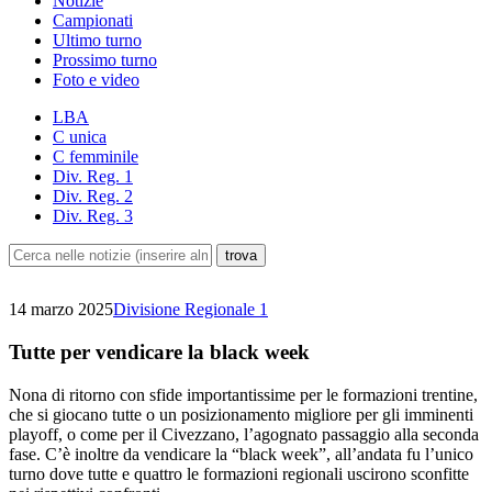
Notizie
Campionati
Ultimo turno
Prossimo turno
Foto e video
LBA
C unica
C femminile
Div. Reg. 1
Div. Reg. 2
Div. Reg. 3
14 marzo 2025
Divisione Regionale 1
Tutte per vendicare la black week
Nona di ritorno con sfide importantissime per le formazioni trentine,
che si giocano tutte o un posizionamento migliore per gli imminenti
playoff, o come per il Civezzano, l’agognato passaggio alla seconda
fase. C’è inoltre da vendicare la “black week”, all’andata fu l’unico
turno dove tutte e quattro le formazioni regionali uscirono sconfitte