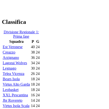
Classifica
Divisione Regionale 1:
Prima fase
Squadra
P
G
Est Veronese
40
24
Creazzo
38
24
Arzignano
36
24
Lagorai Wolves
34
24
Legnago
30
24
Telea Vicenza
26
24
Bears Isola
18
24
Virtus Alto Garda
18
24
Leobasket
18
24
XXL Pescantina
16
24
Jbr Rovereto
14
24
Virtus Isola Scala
14
24