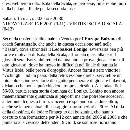
crescerebbero molto. Isola della Scala, se perdesse, rimarrebbe fuori
dalla battaglia finale per la seconda fase.
Sabato, 15 marzo 2025 ore 20:30
NUOVO L'ARGINE 2001 (9-11) - VIRTUS ISOLA D.SCALA
(6-13)
Seconda trasferta settimanale in Veneto per l’
Europa Bolzano
di
coach
Santangelo
, che anche in questa occasione sarà nella
“Bassa”, dove affronterà il
Leobasket Lonigo
, avversaria ben più
forte e motivata di Isola della Scala, affrontata quasi alla pari il
giovedì sera. Bolzanini reduci da una buona prova giocata con soli
otto giocatori, dove ha messo in difficoltà nel finale di partita la
Virtus Isola, belle prova d'orgoglio. Ancora fermi a zero vittorie i
“vichinghi”, ad un passo dalla retrocessione diretta, servirebbe un
miracolo e cinque vittorie di seguito per sperare di giocare i playout,
diciamo che non si può chiedere troppo al destino. All'andata finì
56-93, partita senza storia dominata da Lonigo. Lonigo non ancora
matematicamente qualificata ai playoff, ma che potrebbe accedervi
al termine di questo turno, vincendo e sperando in cadute altrui,
anche se le percentuali di passaggio sono superiori al 90%. Al di là
della classifica, da lodare l'impegno dei bolzanini, che hanno
costruito una formazione per 9/12 con annate dal 2006 al 2008 e che
puntano alla crescita dell'under 19 Gold, se son rose fioriranno.