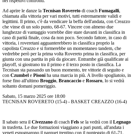
nei rispettivi confronti.
Ad aprire le danze la
Tecnisan Rovereto
di coach
Fumagalli
,
chiamata alla vittoria per vari motivi, tutti estremamente validi e
legittimi. Il primo, c'è da vendicare la beffa dell'andata, con Creazzo
che vinse di un solo punto, 68-67. Vincere con almeno due
lunghezze di vantaggio vorrebbe dire stare davanti in classifica in
caso di parità finale, cosa da non poco. Secondo fattore, in caso di
vittoria, i roveretani agguanterebbero in classifica proprio la
capolista Creazzo e si formerebbe un momentaneo tandem, che
vedrebbe però per la prima volta Rovereto prima in classifica, per
giunta con una partita in più da giocare. Entrambe già qualificate ai
playoff, si giostrano tra il primo e il terzo posto in classifica. La
Tecnisan sta passando un buon momento, tre vittorie di seguito e
con
Czumbel
e
Pisoni
ha una marcia in più. A livello spogliatoio, in
forse fino all'ultimo
Broggio
,
Brancaccio
e
Rossaro
, lo si vedrà
soltanto domani pomeriggio.
Sabato, 15 marzo 2025 ore 18:00
TECNISAN ROVERETO (15-4) - BASKET CREAZZO (16-4)
Il sabato sera il
Civezzano
di coach
Fels
se la vedrà con il
Legnago
in trasferta. Le due formazioni viaggiano a pari punti, all'andata i
veneti espugnarono il parquet trentino con il punteggio di 61-71.