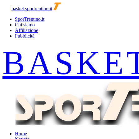
basket.sportrentino.it
SporTrentino.it
Chi siamo
Affiliazione
Pubblicità
Home