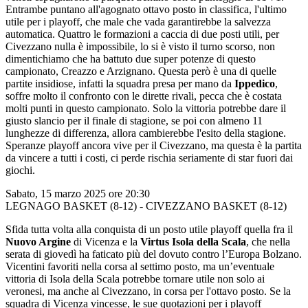
Entrambe puntano all'agognato ottavo posto in classifica, l'ultimo
utile per i playoff, che male che vada garantirebbe la salvezza
automatica. Quattro le formazioni a caccia di due posti utili, per
Civezzano nulla è impossibile, lo si è visto il turno scorso, non
dimentichiamo che ha battuto due super potenze di questo
campionato, Creazzo e Arzignano. Questa però è una di quelle
partite insidiose, infatti la squadra presa per mano da
Ippedico
,
soffre molto il confronto con le dirette rivali, pecca che è costata
molti punti in questo campionato. Solo la vittoria potrebbe dare il
giusto slancio per il finale di stagione, se poi con almeno 11
lunghezze di differenza, allora cambierebbe l'esito della stagione.
Speranze playoff ancora vive per il Civezzano, ma questa è la partita
da vincere a tutti i costi, ci perde rischia seriamente di star fuori dai
giochi.
Sabato, 15 marzo 2025 ore 20:30
LEGNAGO BASKET (8-12) - CIVEZZANO BASKET (8-12)
Sfida tutta volta alla conquista di un posto utile playoff quella fra il
Nuovo Argine
di Vicenza e la
Virtus Isola della Scala
, che nella
serata di giovedì ha faticato più del dovuto contro l’Europa Bolzano.
Vicentini favoriti nella corsa al settimo posto, ma un’eventuale
vittoria di Isola della Scala potrebbe tornare utile non solo ai
veronesi, ma anche al Civezzano, in corsa per l'ottavo posto. Se la
squadra di Vicenza vincesse, le sue quotazioni per i playoff