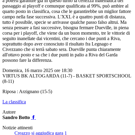
a potersi garantire già in questo turno la certezza matematica del
passaggio ai playoff e comunque qualificata al 99%, può ambire al
quarto posto in classifica, cosa che le garantirebbe un miglior fattore
campo nella fase successiva. L'XXL è a quattro punti di distanza,
tutto è possibile, specie se arrivasse qualche passo falso altrui. Ma
senza pensare a fasi successive, bisogna fermare Dueville, in piena
corsa per i playoff, che viene da un buon momento, tre le vittorie di
seguito inanellate dai vicentini, che cercano i due punti a Riva,
soprattutto dopo aver conosciuto il risultato fra Legnago e
Civezzano che si terrà sabato sera. Dueville punta chiaramente
all'ottavo posto e sa che i due punti in palio a Riva del Garda
possono fare la differenza.
Domenica, 16 marzo 2025 ore 18:30
VIRTUS BK ALTOGARDA (11-7) - BASKET SPORTSCHOOL
(8-11)
Riposa : Arzignano (15-5)
La classifica
Autore
Sandro Botto
Notizie attinenti
Creazzo si aggiudica gara 1