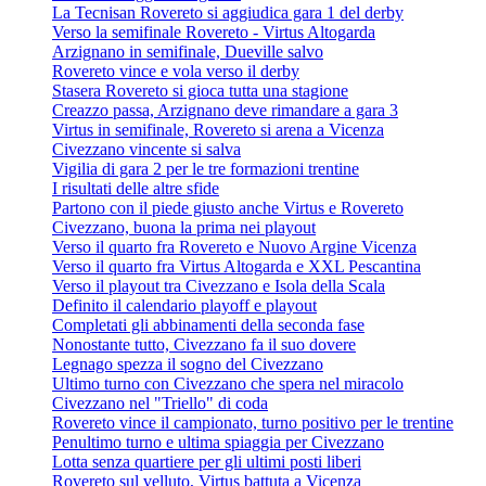
La Tecnisan Rovereto si aggiudica gara 1 del derby
Verso la semifinale Rovereto - Virtus Altogarda
Arzignano in semifinale, Dueville salvo
Rovereto vince e vola verso il derby
Stasera Rovereto si gioca tutta una stagione
Creazzo passa, Arzignano deve rimandare a gara 3
Virtus in semifinale, Rovereto si arena a Vicenza
Civezzano vincente si salva
Vigilia di gara 2 per le tre formazioni trentine
I risultati delle altre sfide
Partono con il piede giusto anche Virtus e Rovereto
Civezzano, buona la prima nei playout
Verso il quarto fra Rovereto e Nuovo Argine Vicenza
Verso il quarto fra Virtus Altogarda e XXL Pescantina
Verso il playout tra Civezzano e Isola della Scala
Definito il calendario playoff e playout
Completati gli abbinamenti della seconda fase
Nonostante tutto, Civezzano fa il suo dovere
Legnago spezza il sogno del Civezzano
Ultimo turno con Civezzano che spera nel miracolo
Civezzano nel "Triello" di coda
Rovereto vince il campionato, turno positivo per le trentine
Penultimo turno e ultima spiaggia per Civezzano
Lotta senza quartiere per gli ultimi posti liberi
Rovereto sul velluto, Virtus battuta a Vicenza