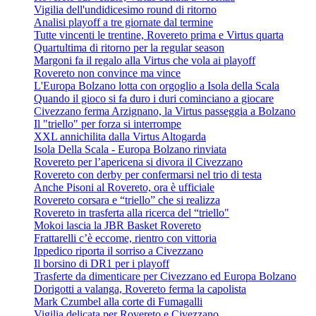
Vigilia dell'undidicesimo round di ritorno
Analisi playoff a tre giornate dal termine
Tutte vincenti le trentine, Rovereto prima e Virtus quarta
Quartultima di ritorno per la regular season
Margoni fa il regalo alla Virtus che vola ai playoff
Rovereto non convince ma vince
L'Europa Bolzano lotta con orgoglio a Isola della Scala
Quando il gioco si fa duro i duri cominciano a giocare
Civezzano ferma Arzignano, la Virtus passeggia a Bolzano
Il "triello" per forza si interrompe
XXL annichilita dalla Virtus Altogarda
Isola Della Scala - Europa Bolzano rinviata
Rovereto per l’apericena si divora il Civezzano
Rovereto con derby per confermarsi nel trio di testa
Anche Pisoni al Rovereto, ora è ufficiale
Rovereto corsara e “triello” che si realizza
Rovereto in trasferta alla ricerca del “triello"
Mokoi lascia la JBR Basket Rovereto
Frattarelli c’è eccome, rientro con vittoria
Ippedico riporta il sorriso a Civezzano
Il borsino di DR1 per i playoff
Trasferte da dimenticare per Civezzano ed Europa Bolzano
Dorigotti a valanga, Rovereto ferma la capolista
Mark Czumbel alla corte di Fumagalli
Vigilia delicata per Rovereto e Civezzano