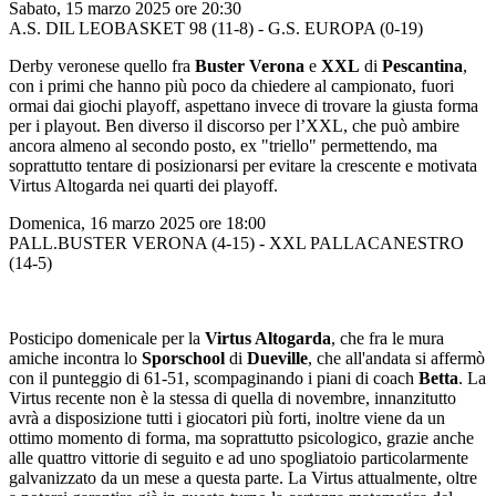
Sabato, 15 marzo 2025 ore 20:30
A.S. DIL LEOBASKET 98 (11-8) - G.S. EUROPA (0-19)
Derby veronese quello fra
Buster Verona
e
XXL
di
Pescantina
,
con i primi che hanno più poco da chiedere al campionato, fuori
ormai dai giochi playoff, aspettano invece di trovare la giusta forma
per i playout. Ben diverso il discorso per l’XXL, che può ambire
ancora almeno al secondo posto, ex "triello" permettendo, ma
soprattutto tentare di posizionarsi per evitare la crescente e motivata
Virtus Altogarda nei quarti dei playoff.
Domenica, 16 marzo 2025 ore 18:00
PALL.BUSTER VERONA (4-15) - XXL PALLACANESTRO
(14-5)
Posticipo domenicale per la
Virtus Altogarda
, che fra le mura
amiche incontra lo
Sporschool
di
Dueville
, che all'andata si affermò
con il punteggio di 61-51, scompaginando i piani di coach
Betta
. La
Virtus recente non è la stessa di quella di novembre, innanzitutto
avrà a disposizione tutti i giocatori più forti, inoltre viene da un
ottimo momento di forma, ma soprattutto psicologico, grazie anche
alle quattro vittorie di seguito e ad uno spogliatoio particolarmente
galvanizzato da un mese a questa parte. La Virtus attualmente, oltre