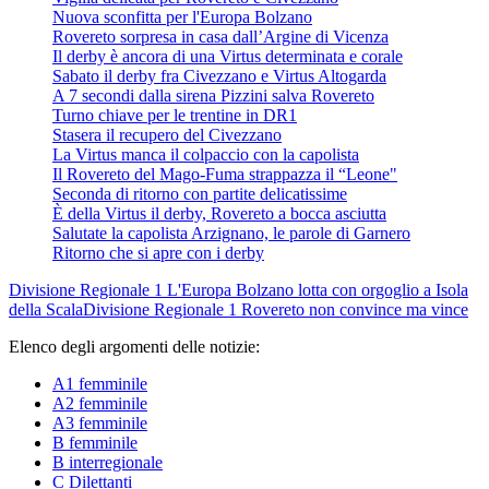
Nuova sconfitta per l'Europa Bolzano
Rovereto sorpresa in casa dall’Argine di Vicenza
Il derby è ancora di una Virtus determinata e corale
Sabato il derby fra Civezzano e Virtus Altogarda
A 7 secondi dalla sirena Pizzini salva Rovereto
Turno chiave per le trentine in DR1
Stasera il recupero del Civezzano
La Virtus manca il colpaccio con la capolista
Il Rovereto del Mago-Fuma strappazza il “Leone"
Seconda di ritorno con partite delicatissime
È della Virtus il derby, Rovereto a bocca asciutta
Salutate la capolista Arzignano, le parole di Garnero
Ritorno che si apre con i derby
Divisione Regionale 1
L'Europa Bolzano lotta con orgoglio a Isola
della Scala
Divisione Regionale 1
Rovereto non convince ma vince
Elenco degli argomenti delle notizie:
A1 femminile
A2 femminile
A3 femminile
B femminile
B interregionale
C Dilettanti