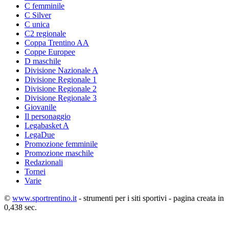
C femminile
C Silver
C unica
C2 regionale
Coppa Trentino AA
Coppe Europee
D maschile
Divisione Nazionale A
Divisione Regionale 1
Divisione Regionale 2
Divisione Regionale 3
Giovanile
Il personaggio
Legabasket A
LegaDue
Promozione femminile
Promozione maschile
Redazionali
Tornei
Varie
©
www.sportrentino.it
- strumenti per i siti sportivi - pagina creata in
0,438 sec.