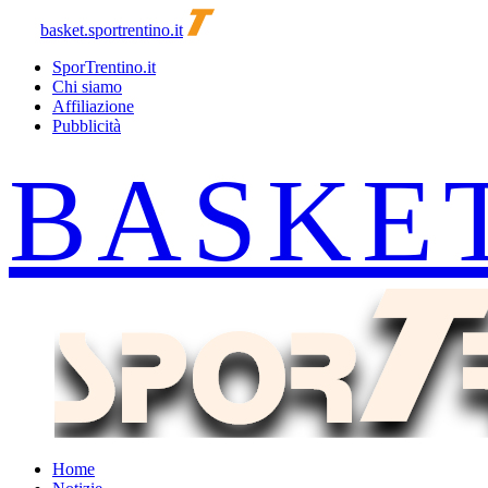
basket.sportrentino.it
SporTrentino.it
Chi siamo
Affiliazione
Pubblicità
Home