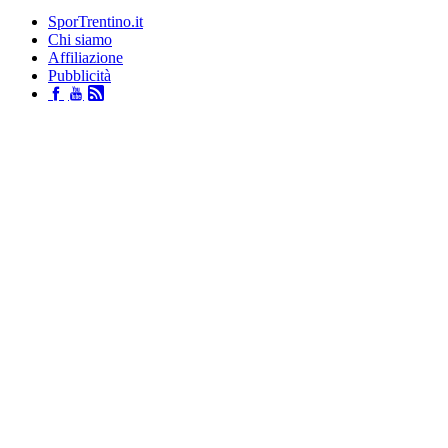
SporTrentino.it
Chi siamo
Affiliazione
Pubblicità