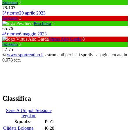
Solesino
2
78
-
103
3ª ritorno
29 aprile 2023
Solesino
3
Peschiera
5
65
-
76
4ª ritorno
6 maggio 2023
Virtus Alto Garda
8
Solesino
3
57
-
75
©
www.sportrentino.it
- strumenti per i siti sportivi - pagina creata in
0,078 sec.
Classifica
Serie A Unipol: Sessione
regolare
Squadra
P
G
Olidata Bologna
46
28