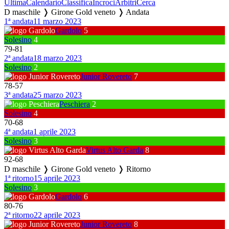
Ultima
Calendario
Classifica
Incroci
Arbitri
Cerca
D maschile ❭ Girone Gold veneto ❭ Andata
1ª andata
11 marzo 2023
Gardolo
5
Solesino
4
79
-
81
2ª andata
18 marzo 2023
Solesino
2
Junior Rovereto
7
78
-
57
3ª andata
25 marzo 2023
Peschiera
2
Solesino
4
70
-
68
4ª andata
1 aprile 2023
Solesino
3
Virtus Alto Garda
8
92
-
68
D maschile ❭ Girone Gold veneto ❭ Ritorno
1ª ritorno
15 aprile 2023
Solesino
3
Gardolo
6
80
-
76
2ª ritorno
22 aprile 2023
Junior Rovereto
8