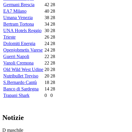
Germani Brescia
42
28
EA7 Milano
40
28
Umana Venezia
38
28
Bertram Tortona
34
28
UNA Hotels Reggio
30
28
Trieste
26
28
Dolomiti Energia
24
28
Openjobmetis Varese
24
28
Guerri Napoli
22
28
Vanoli Cremona
22
28
Old Wild West Udine
20
28
Nutribullet Treviso
20
28
S.Bernardo Cantù
18
28
Banco di Sardegna
14
28
Trapani Shark
0
0
Notizie
D maschile