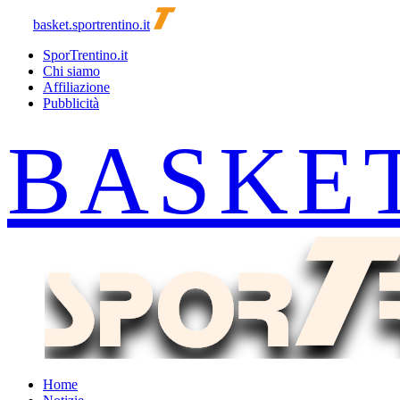
basket.sportrentino.it
SporTrentino.it
Chi siamo
Affiliazione
Pubblicità
Home