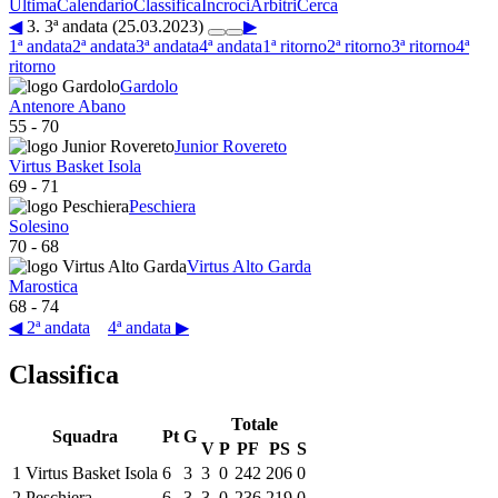
Ultima
Calendario
Classifica
Incroci
Arbitri
Cerca
◀
3. 3ª andata (25.03.2023)
▶
1ª andata
2ª andata
3ª andata
4ª andata
1ª ritorno
2ª ritorno
3ª ritorno
4ª
ritorno
Gardolo
Antenore Abano
55
-
70
Junior Rovereto
Virtus Basket Isola
69
-
71
Peschiera
Solesino
70
-
68
Virtus Alto Garda
Marostica
68
-
74
◀ 2ª andata
4ª andata ▶
Classifica
Totale
Squadra
Pt
G
V
P
PF
PS
S
1
Virtus Basket Isola
6
3
3
0
242
206
0
2
Peschiera
6
3
3
0
236
219
0