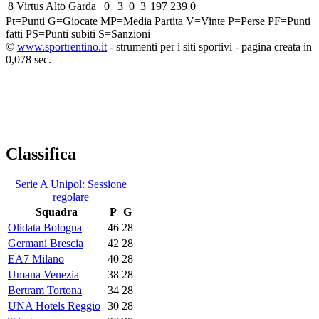
8
Virtus Alto Garda
0
3
0
3
197
239
0
Pt=Punti
G=Giocate
MP=Media Partita
V=Vinte
P=Perse
PF=Punti
fatti
PS=Punti subiti
S=Sanzioni
©
www.sportrentino.it
- strumenti per i siti sportivi - pagina creata in
0,078 sec.
Classifica
Serie A Unipol: Sessione
regolare
Squadra
P
G
Olidata Bologna
46
28
Germani Brescia
42
28
EA7 Milano
40
28
Umana Venezia
38
28
Bertram Tortona
34
28
UNA Hotels Reggio
30
28