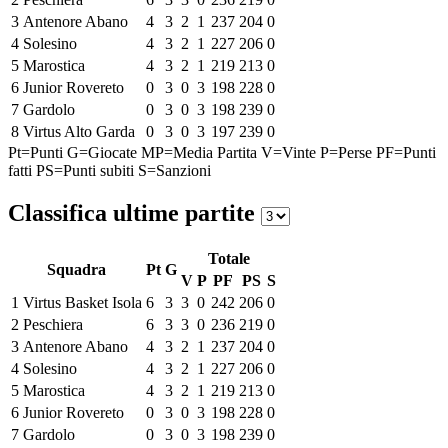
3
Antenore Abano
4
3
2
1
237
204
0
4
Solesino
4
3
2
1
227
206
0
5
Marostica
4
3
2
1
219
213
0
6
Junior Rovereto
0
3
0
3
198
228
0
7
Gardolo
0
3
0
3
198
239
0
8
Virtus Alto Garda
0
3
0
3
197
239
0
Pt=Punti
G=Giocate
MP=Media Partita
V=Vinte
P=Perse
PF=Punti
fatti
PS=Punti subiti
S=Sanzioni
Classifica ultime partite
Totale
Squadra
Pt
G
V
P
PF
PS
S
1
Virtus Basket Isola
6
3
3
0
242
206
0
2
Peschiera
6
3
3
0
236
219
0
3
Antenore Abano
4
3
2
1
237
204
0
4
Solesino
4
3
2
1
227
206
0
5
Marostica
4
3
2
1
219
213
0
6
Junior Rovereto
0
3
0
3
198
228
0
7
Gardolo
0
3
0
3
198
239
0