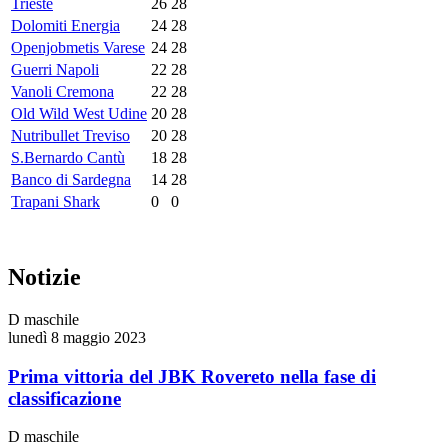
Trieste
26
28
Dolomiti Energia
24
28
Openjobmetis Varese
24
28
Guerri Napoli
22
28
Vanoli Cremona
22
28
Old Wild West Udine
20
28
Nutribullet Treviso
20
28
S.Bernardo Cantù
18
28
Banco di Sardegna
14
28
Trapani Shark
0
0
Notizie
D maschile
lunedì 8 maggio 2023
Prima vittoria del JBK Rovereto nella fase di
classificazione
D maschile