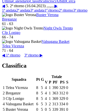
Ultima
Calendario
Classifica
Incroci
Arbitri
Cerca
◀
5. 2ª ritorno (16.04.2023)
▶
1ª andata
2ª andata
3ª andata
1ª ritorno
2ª ritorno
3ª ritorno
Buster Verona
Breganze
61
-
63
Night Owls Trento
Cfp Lonigo
66
-
74
Valsugana Basket
Telea Vicenza
71
-
64
◀ 1ª ritorno
3ª ritorno ▶
Classifica
Totale
Squadra
Pt
G
V
P
PF
PS
S
1
Telea Vicenza
8
5
4
1
390
329
0
2
Breganze
8
5
4
1
363
312
0
3
Cfp Lonigo
8
5
4
1
369
329
0
4
Valsugana Basket
6
5
3
2
313
334
0
5
Buster Verona
0
5
0
5
339
391
0