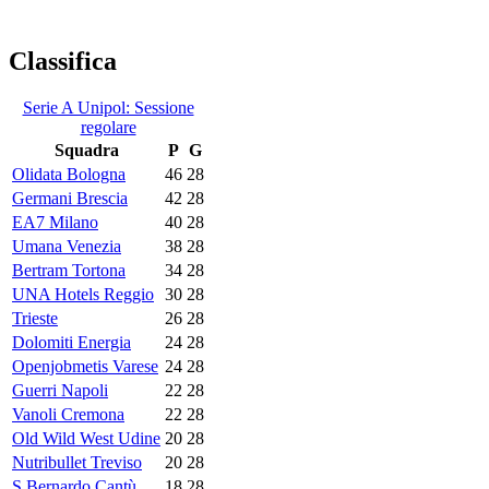
Classifica
Serie A Unipol: Sessione
regolare
Squadra
P
G
Olidata Bologna
46
28
Germani Brescia
42
28
EA7 Milano
40
28
Umana Venezia
38
28
Bertram Tortona
34
28
UNA Hotels Reggio
30
28
Trieste
26
28
Dolomiti Energia
24
28
Openjobmetis Varese
24
28
Guerri Napoli
22
28
Vanoli Cremona
22
28
Old Wild West Udine
20
28
Nutribullet Treviso
20
28
S.Bernardo Cantù
18
28