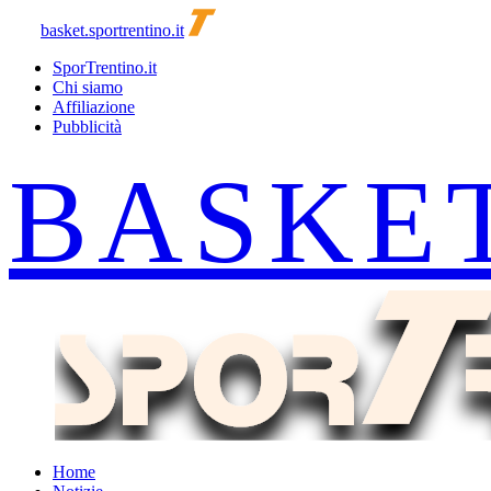
basket.sportrentino.it
SporTrentino.it
Chi siamo
Affiliazione
Pubblicità
Home