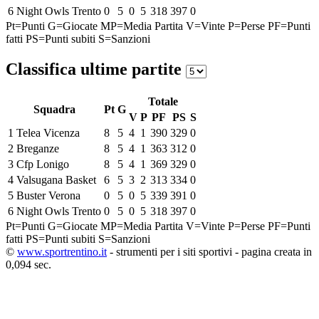
6
Night Owls Trento
0
5
0
5
318
397
0
Pt=Punti
G=Giocate
MP=Media Partita
V=Vinte
P=Perse
PF=Punti
fatti
PS=Punti subiti
S=Sanzioni
Classifica ultime partite
Totale
Squadra
Pt
G
V
P
PF
PS
S
1
Telea Vicenza
8
5
4
1
390
329
0
2
Breganze
8
5
4
1
363
312
0
3
Cfp Lonigo
8
5
4
1
369
329
0
4
Valsugana Basket
6
5
3
2
313
334
0
5
Buster Verona
0
5
0
5
339
391
0
6
Night Owls Trento
0
5
0
5
318
397
0
Pt=Punti
G=Giocate
MP=Media Partita
V=Vinte
P=Perse
PF=Punti
fatti
PS=Punti subiti
S=Sanzioni
©
www.sportrentino.it
- strumenti per i siti sportivi - pagina creata in
0,094 sec.